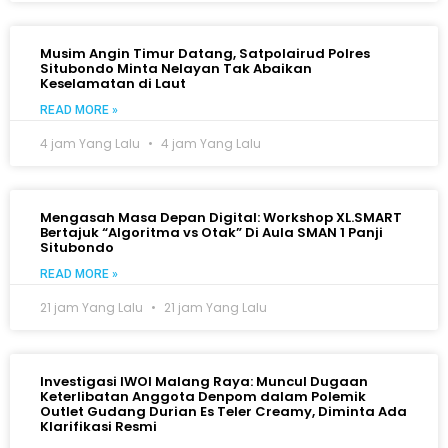
Musim Angin Timur Datang, Satpolairud Polres
Situbondo Minta Nelayan Tak Abaikan
Keselamatan di Laut
READ MORE »
4 jam Yang Lalu
4 jam Yang Lalu
Mengasah Masa Depan Digital: Workshop XL.SMART
Bertajuk “Algoritma vs Otak” Di Aula SMAN 1 Panji
Situbondo
READ MORE »
21 jam Yang Lalu
21 jam Yang Lalu
Investigasi IWOI Malang Raya: Muncul Dugaan
Keterlibatan Anggota Denpom dalam Polemik
Outlet Gudang Durian Es Teler Creamy, Diminta Ada
Klarifikasi Resmi