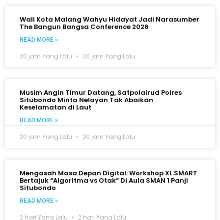
Wali Kota Malang Wahyu Hidayat Jadi Narasumber
The Bangun Bangsa Conference 2026
READ MORE »
20 jam Yang Lalu
20 jam Yang Lalu
Musim Angin Timur Datang, Satpolairud Polres
Situbondo Minta Nelayan Tak Abaikan
Keselamatan di Laut
READ MORE »
20 jam Yang Lalu
20 jam Yang Lalu
Mengasah Masa Depan Digital: Workshop XL.SMART
Bertajuk “Algoritma vs Otak” Di Aula SMAN 1 Panji
Situbondo
READ MORE »
2 hari Yang Lalu
2 hari Yang Lalu