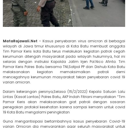
MataRajawali.Net
– Kasus penyebaran virus omicron di berbagai
wilayah di Jawa timur khususnya di Kota Batu membuat anggota
Tim Pamor Keris kota Batu terus melakukan kegiatan patroli cegah
kerumunan ditengah masyarakat pada wilayah hukumnya, hal ini
selaras dengan instruksi Kapolda Jatim Irjen Pol.Nico Afinta. Tim
Pamor Keris Polres Batu bersama TNI,Satpol PP dan Dishub Kota Batu
melaksanakan kegiatan memaksimalkan patroli demi
mencegahnya kerumunan masyarakat tekan penyebaran covid 19
varian omicron.
Dalam keterangan persnya,Selasa (15/2/2022) Kepala Satuan Lalu
Lintas (Kasat Lantas) Polres Batu, AKP Indah Fitriani menyatakan “Tim
Pamor Keris akan melaksanakan giat patroli dengan sasaran
penegakan protokol kesehatan karena sampai kemarin untuk covid
19 Kota Batu mengalami peningkatan
Guna mengantisipasi bertambahnya kasus penyebaran Covid-19
varian Omicron dia menyarankan agar seluruh masyarakat untuk