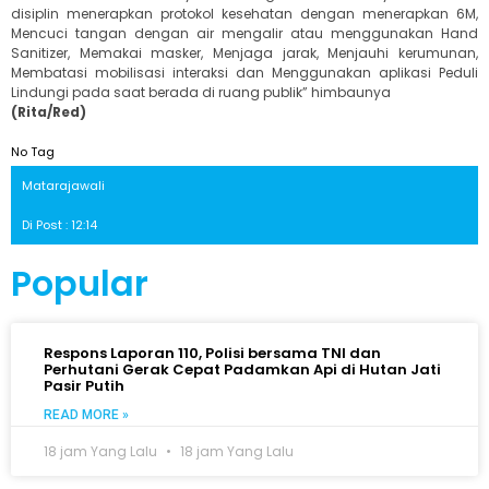
disiplin menerapkan protokol kesehatan dengan menerapkan 6M,
Mencuci tangan dengan air mengalir atau menggunakan Hand
Sanitizer, Memakai masker, Menjaga jarak, Menjauhi kerumunan,
Membatasi mobilisasi interaksi dan Menggunakan aplikasi Peduli
Lindungi pada saat berada di ruang publik” himbaunya
(Rita/Red)
No Tag
Matarajawali
Di Post : 12:14
Popular
Respons Laporan 110, Polisi bersama TNI dan
Perhutani Gerak Cepat Padamkan Api di Hutan Jati
Pasir Putih
READ MORE »
18 jam Yang Lalu
18 jam Yang Lalu