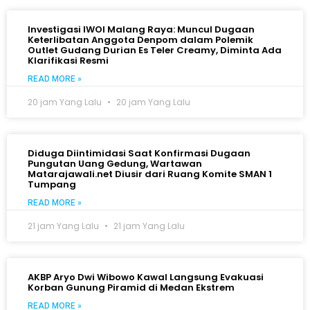
Investigasi IWOI Malang Raya: Muncul Dugaan
Keterlibatan Anggota Denpom dalam Polemik
Outlet Gudang Durian Es Teler Creamy, Diminta Ada
Klarifikasi Resmi
READ MORE »
20 jam Yang Lalu
20 jam Yang Lalu
Diduga Diintimidasi Saat Konfirmasi Dugaan
Pungutan Uang Gedung, Wartawan
Matarajawali.net Diusir dari Ruang Komite SMAN 1
Tumpang
READ MORE »
21 jam Yang Lalu
21 jam Yang Lalu
AKBP Aryo Dwi Wibowo Kawal Langsung Evakuasi
Korban Gunung Piramid di Medan Ekstrem
READ MORE »