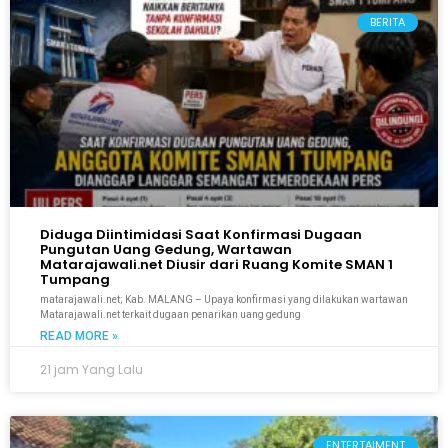
BERITA
Diduga Diintimidasi Saat Konfirmasi Dugaan
Pungutan Uang Gedung, Wartawan
Matarajawali.net Diusir dari Ruang Komite SMAN 1
Tumpang
matarajawali.net; Kab. MALANG – Upaya konfirmasi yang dilakukan wartawan
Matarajawali.net terkait dugaan penarikan uang gedung
READ MORE »
21 jam Yang Lalu
ENTERTAIMENT