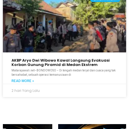
AKBP Aryo Dwi Wibowo Kawal Langsung Evakuasi
Korban Gunung Piramid di Medan Ekstrem
Matarajawali.net–BONDOWOSO – Di tengah medan terjal dan cuaca yang tak
bersahabat, sebuah operasi kemanusiaan di
READ MORE »
2 hari Yang Lalu