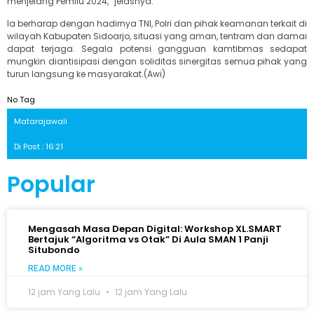
menjelang Pemilu 2024,” jelasnya.
Ia berharap dengan hadirnya TNI, Polri dan pihak keamanan terkait di
wilayah Kabupaten Sidoarjo, situasi yang aman, tentram dan damai
dapat terjaga. Segala potensi gangguan kamtibmas sedapat
mungkin diantisipasi dengan soliditas sinergitas semua pihak yang
turun langsung ke masyarakat.(Awi)
No Tag
Matarajawali
Di Post : 16:21
Popular
Mengasah Masa Depan Digital: Workshop XL.SMART
Bertajuk “Algoritma vs Otak” Di Aula SMAN 1 Panji
Situbondo
READ MORE »
12 jam Yang Lalu
12 jam Yang Lalu