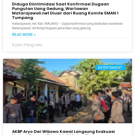
Diduga Diintimidasi Saat Konfirmasi Dugaan
Pungutan Uang Gedung, Wartawan
Matarajawali.net Diusir dari Ruang Komite SMAN 1
Tumpang
matarajawali.net; Kab. MALANG – Upaya konfirmasi yang dilakukan wartawan
Matarajawali.net terkait dugaan penarikan uang gedung
READ MORE »
9 jam Yang Lalu
ENTERTAIMENT
AKBP Aryo Dwi Wibowo Kawal Langsung Evakuasi