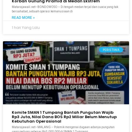
Korban Gunung Piramid di Medan Ekstrem
Matarajawali.net–BONDOWOSO – Di tengah medan terjal dan cuaca yang tak
bersahabat, sebuah operasi kemanusiaan di
READ MORE »
1 hari Yang Lalu
PERISTIWA
Komite SMAN 1 Tumpang Bantah Pungutan Wajib
Rp3 Juta, Nilai Dana BOS Rp2 Miliar Belum Menutup
Kebutuhan Operasional
Matarajawali.net–MALANG – Polemik mengenai dugaan adanya pungutan
uang gedung sebesar Rp3.000.000 di SMAN 1 Tumpang,