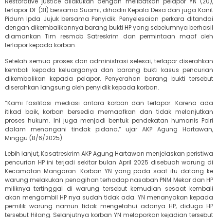
Restorative justice dilakukan dengan melibatkan pelapor YN (20),
terlapor DF (31) bersama Suami, dihadiri Kepala Desa dan juga Kanit
Pidum Ipda Jujuk bersama Penyidik. Penyelesaian perkara ditandai
dengan dikembalikannya barang bukti HP yang sebelumnya berhasil
diamankan Tim resmob Satreskrim dan permintaan maaf oleh
terlapor kepada korban.
Setelah semua proses dan administrasi selesai, terlapor diserahkan
kembali kepada keluarganya dan barang bukti kasus pencurian
dikembalikan kepada pelapor. Penyerahan barang bukti tersebut
diserahkan langsung oleh penyidik kepada korban.
“Kami fasilitasi mediasi antara korban dan terlapor. Karena ada
itikad baik, korban bersedia memaafkan dan tidak melanjutkan
proses hukum. Ini juga menjadi bentuk pendekatan humanis Polri
dalam menangani tindak pidana,” ujar AKP Agung Hartawan,
Minggu (8/6/2025).
Lebih lanjut, Kasatreskrim AKP Agung Hartawan menjelaskan peristiwa
pencurian HP ini terjadi sekitar bulan April 2025 disebuah warung di
Kecamatan Mangaran. Korban YN yang pada saat itu datang ke
warung melakukan penagihan terhadap nasabah PNM Mekar dan HP
miliknya tertinggal di warung tersebut kemudian sesaat kembali
akan mengambil HP nya sudah tidak ada. YN menanyakan kepada
pemilik warung namun tidak mengetahui adanya HP, diduga HP
tersebut Hilang. Selanjutnya korban YN melaporkan kejadian tersebut