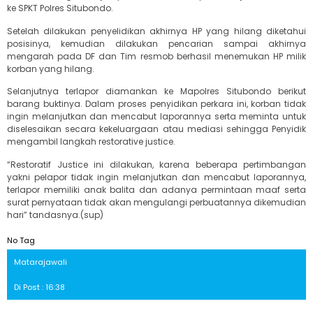
ke SPKT Polres Situbondo.
Setelah dilakukan penyelidikan akhirnya HP yang hilang diketahui
posisinya, kemudian dilakukan pencarian sampai akhirnya
mengarah pada DF dan Tim resmob berhasil menemukan HP milik
korban yang hilang.
Selanjutnya terlapor diamankan ke Mapolres Situbondo berikut
barang buktinya. Dalam proses penyidikan perkara ini, korban tidak
ingin melanjutkan dan mencabut laporannya serta meminta untuk
diselesaikan secara kekeluargaan atau mediasi sehingga Penyidik
mengambil langkah restorative justice.
“Restoratif Justice ini dilakukan, karena beberapa pertimbangan
yakni pelapor tidak ingin melanjutkan dan mencabut laporannya,
terlapor memiliki anak balita dan adanya permintaan maaf serta
surat pernyataan tidak akan mengulangi perbuatannya dikemudian
hari” tandasnya.(sup)
No Tag
Matarajawali
Di Post : 16:38