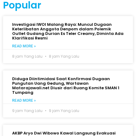
Popular
Investigasi IWOI Malang Raya: Muncul Dugaan
Keterlibatan Anggota Denpom dalam Polemik
Outlet Gudang Durian Es Teler Creamy, Diminta Ada
Klarifikasi Resmi
READ MORE »
8 jam Yang Lalu
8 jam Yang Lalu
Diduga Diintimidasi Saat Konfirmasi Dugaan
Pungutan Uang Gedung, Wartawan
Matarajawali.net Diusir dari Ruang Komite SMAN 1
Tumpang
READ MORE »
9 jam Yang Lalu
9 jam Yang Lalu
AKBP Aryo Dwi Wibowo Kawal Langsung Evakuasi