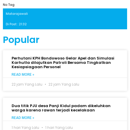
No Tag
Matarajawali
Di Post : 21:32
Popular
Perhutani KPH Bondowoso Gelar Apel dan Simulasi
Karhutla dilajutkan Patroli Bersama Tingkatkan
Kesiapsiagaan Personel
READ MORE »
22 jam Yang Lalu
22 jam Yang Lalu
Dua titik PJU desa Panji Kidul padam dikeluhkan
warga karena rawan terjadi kecelakaan
READ MORE »
1 hari Yang Lalu
1 hari Yang Lalu