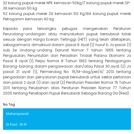
32 karung pupuk merek NPK kemasan 50kg,17 karung pupuk merek SP-
36 kemasan 50 kg
52 karung pupuk merek ZA kemasan 50 Kg,194 karung pupuk merek
Petroganim kemasan 40 kg.
Kepada para tersangka petugas mengenakan Peraturan
Perundang-undangan atau menyalurkan pupuk bersubsidi tidak
sesuai dengan Harga Eceran Tertinggi (HET) yang telah ditetapkan,
sebagaimana dimaksud dalam pasal 6 Ayat (1) huruf b Jo pasal (1)
sub 3e Undang-undang Darurat Nomor 7 tahun 1955 tentang
Pengusutan, Penuntutan dan Peradilan Tindak Pidana Ekonomi Jo
Pasal 8 ayat (1) Perpu Nomor 8 Tahun 1962 tentang Perdagangan
Barang-barang dalam pengawasan dan/atau Pasal 30 ayat (2) Jo
pasal 21 ayat (1), Permendag No. 15/M-dag/per/4/ 2013 tentang
pengadaan dan penyaluran pupuk bersubsidi untuk sektor pertanian
dan pasal 2 ayat (1) dan ayat (2) Peraturan Presiden Nomor 15 Tahun
2011 tentang Perubahan atas Peraturan Presiden Nomor 77 Tahun
2005 tentang Penetapan Pupuk Bersubsidi Sebagai Barang Da (Red)
No Tag
Matarajawali
Di Post : 19:41