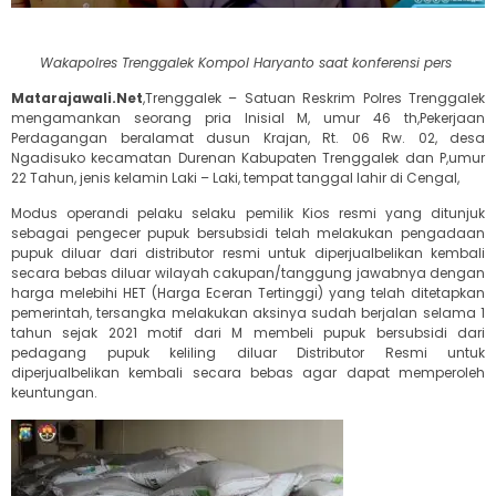
Wakapolres Trenggalek Kompol Haryanto saat konferensi pers
Matarajawali.Net
,Trenggalek – Satuan Reskrim Polres Trenggalek
mengamankan seorang pria Inisial M, umur 46 th,Pekerjaan
Perdagangan beralamat dusun Krajan, Rt. 06 Rw. 02, desa
Ngadisuko kecamatan Durenan Kabupaten Trenggalek dan P,umur
22 Tahun, jenis kelamin Laki – Laki, tempat tanggal lahir di Cengal,
Modus operandi pelaku selaku pemilik Kios resmi yang ditunjuk
sebagai pengecer pupuk bersubsidi telah melakukan pengadaan
pupuk diluar dari distributor resmi untuk diperjualbelikan kembali
secara bebas diluar wilayah cakupan/tanggung jawabnya dengan
harga melebihi HET (Harga Eceran Tertinggi) yang telah ditetapkan
pemerintah, tersangka melakukan aksinya sudah berjalan selama 1
tahun sejak 2021 motif dari M membeli pupuk bersubsidi dari
pedagang pupuk keliling diluar Distributor Resmi untuk
diperjualbelikan kembali secara bebas agar dapat memperoleh
keuntungan.