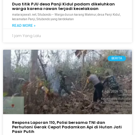
Dua titik PJU desa Panji Kidul padam dikeluhkan
warga karena rawan terjadi kecelakaan
matarajawali.net; Situbondo – Warga dusun karang Makmur, desa Panji Kidul,
kecamatan Panji, Situbondo yang berdekatan
READ MORE »
1 jam Yang Lalu
BERITA
Respons Laporan 110, Polisi bersama TNI dan
Perhutani Gerak Cepat Padamkan Api di Hutan Jati
Pasir Putih