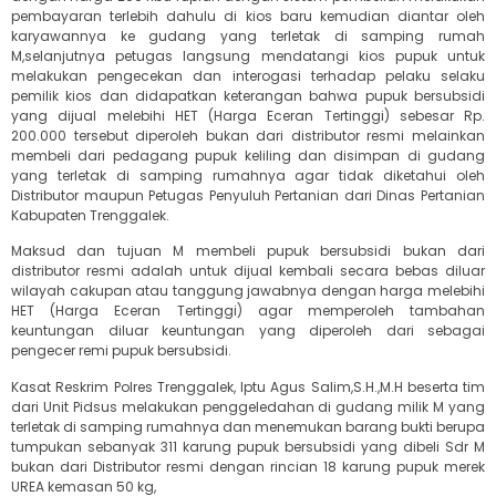
pembayaran terlebih dahulu di kios baru kemudian diantar oleh
karyawannya ke gudang yang terletak di samping rumah
M,selanjutnya petugas langsung mendatangi kios pupuk untuk
melakukan pengecekan dan interogasi terhadap pelaku selaku
pemilik kios dan didapatkan keterangan bahwa pupuk bersubsidi
yang dijual melebihi HET (Harga Eceran Tertinggi) sebesar Rp.
200.000 tersebut diperoleh bukan dari distributor resmi melainkan
membeli dari pedagang pupuk keliling dan disimpan di gudang
yang terletak di samping rumahnya agar tidak diketahui oleh
Distributor maupun Petugas Penyuluh Pertanian dari Dinas Pertanian
Kabupaten Trenggalek.
Maksud dan tujuan M membeli pupuk bersubsidi bukan dari
distributor resmi adalah untuk dijual kembali secara bebas diluar
wilayah cakupan atau tanggung jawabnya dengan harga melebihi
HET (Harga Eceran Tertinggi) agar memperoleh tambahan
keuntungan diluar keuntungan yang diperoleh dari sebagai
pengecer remi pupuk bersubsidi.
Kasat Reskrim Polres Trenggalek, Iptu Agus Salim,S.H.,M.H beserta tim
dari Unit Pidsus melakukan penggeledahan di gudang milik M yang
terletak di samping rumahnya dan menemukan barang bukti berupa
tumpukan sebanyak 311 karung pupuk bersubsidi yang dibeli Sdr M
bukan dari Distributor resmi dengan rincian 18 karung pupuk merek
UREA kemasan 50 kg,