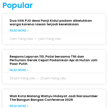
Popular
Dua titik PJU desa Panji Kidul padam dikeluhkan
warga karena rawan terjadi kecelakaan
READ MORE »
1 jam Yang Lalu
1 jam Yang Lalu
Respons Laporan 110, Polisi bersama TNI dan
Perhutani Gerak Cepat Padamkan Api di Hutan Jati
Pasir Putih
READ MORE »
23 jam Yang Lalu
23 jam Yang Lalu
Wali Kota Malang Wahyu Hidayat Jadi Narasumber
The Bangun Bangsa Conference 2026
READ MORE »