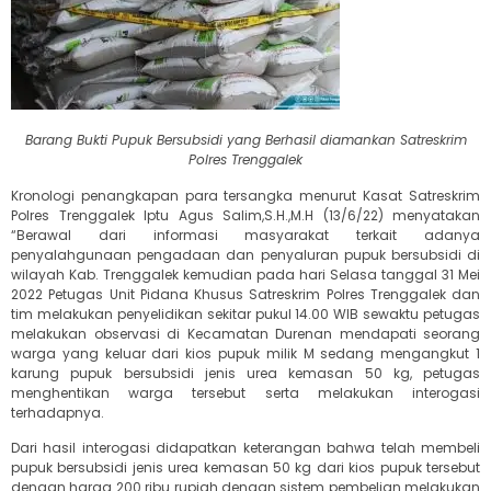
Barang Bukti Pupuk Bersubsidi yang Berhasil diamankan Satreskrim
Polres Trenggalek
Kronologi penangkapan para tersangka menurut Kasat Satreskrim
Polres Trenggalek Iptu Agus Salim,S.H.,M.H (13/6/22) menyatakan
“Berawal dari informasi masyarakat terkait adanya
penyalahgunaan pengadaan dan penyaluran pupuk bersubsidi di
wilayah Kab. Trenggalek kemudian pada hari Selasa tanggal 31 Mei
2022 Petugas Unit Pidana Khusus Satreskrim Polres Trenggalek dan
tim melakukan penyelidikan sekitar pukul 14.00 WIB sewaktu petugas
melakukan observasi di Kecamatan Durenan mendapati seorang
warga yang keluar dari kios pupuk milik M sedang mengangkut 1
karung pupuk bersubsidi jenis urea kemasan 50 kg, petugas
menghentikan warga tersebut serta melakukan interogasi
terhadapnya.
Dari hasil interogasi didapatkan keterangan bahwa telah membeli
pupuk bersubsidi jenis urea kemasan 50 kg dari kios pupuk tersebut
dengan harga 200 ribu rupiah dengan sistem pembelian melakukan