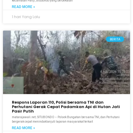
kecamatan Panji, Situbondo yang berdekatan
READ MORE »
1 hari Yang Lalu
BERITA
Respons Laporan 110, Polisi bersama TNI dan
Perhutani Gerak Cepat Padamkan Api di Hutan Jati
Pasir Putih
matarajawali.net; SITUBONDO – Polsek Bungatan bersama TNI, dan Perhutani
bergerak cepat menindaklanjuti laporan masyarakat terkait
READ MORE »