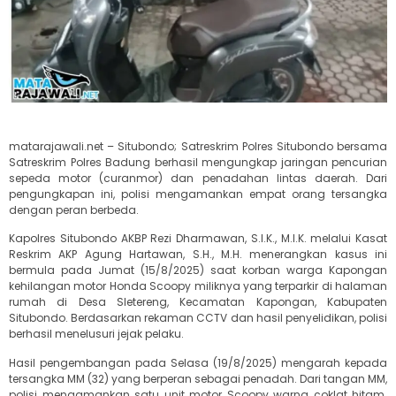
matarajawali.net – Situbondo; Satreskrim Polres Situbondo bersama
Satreskrim Polres Badung berhasil mengungkap jaringan pencurian
sepeda motor (curanmor) dan penadahan lintas daerah. Dari
pengungkapan ini, polisi mengamankan empat orang tersangka
dengan peran berbeda.
Kapolres Situbondo AKBP Rezi Dharmawan, S.I.K., M.I.K. melalui Kasat
Reskrim AKP Agung Hartawan, S.H., M.H. menerangkan kasus ini
bermula pada Jumat (15/8/2025) saat korban warga Kapongan
kehilangan motor Honda Scoopy miliknya yang terparkir di halaman
rumah di Desa Sletereng, Kecamatan Kapongan, Kabupaten
Situbondo. Berdasarkan rekaman CCTV dan hasil penyelidikan, polisi
berhasil menelusuri jejak pelaku.
Hasil pengembangan pada Selasa (19/8/2025) mengarah kepada
tersangka MM (32) yang berperan sebagai penadah. Dari tangan MM,
polisi mengamankan satu unit motor Scoopy warna coklat hitam.