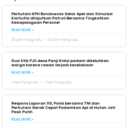
Perhutani KPH Bondowoso Gelar Apel dan Simulasi
Karhutla dilajutkan Patroli Bersama Tingkatkan
Kesiapsiagaan Personel
READ MORE »
23 jam Yang Lalu
23 jam Yang Lalu
Dua titik PJU desa Panji Kidul padam dikeluhkan
warga karena rawan terjadi kecelakaan
READ MORE »
1 hari Yang Lalu
1 hari Yang Lalu
Respons Laporan 110, Polisi bersama TNI dan
Perhutani Gerak Cepat Padamkan Api di Hutan Jati
Pasir Putih
READ MORE »