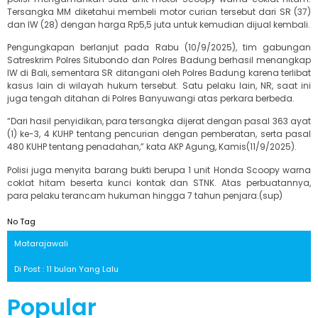
Tersangka MM diketahui membeli motor curian tersebut dari SR (37)
dan IW (28) dengan harga Rp5,5 juta untuk kemudian dijual kembali.
Pengungkapan berlanjut pada Rabu (10/9/2025), tim gabungan
Satreskrim Polres Situbondo dan Polres Badung berhasil menangkap
IW di Bali, sementara SR ditangani oleh Polres Badung karena terlibat
kasus lain di wilayah hukum tersebut. Satu pelaku lain, NR, saat ini
juga tengah ditahan di Polres Banyuwangi atas perkara berbeda.
“Dari hasil penyidikan, para tersangka dijerat dengan pasal 363 ayat
(1) ke-3, 4 KUHP tentang pencurian dengan pemberatan, serta pasal
480 KUHP tentang penadahan,” kata AKP Agung, Kamis(11/9/2025).
Polisi juga menyita barang bukti berupa 1 unit Honda Scoopy warna
coklat hitam beserta kunci kontak dan STNK. Atas perbuatannya,
para pelaku terancam hukuman hingga 7 tahun penjara.(sup)
No Tag
Matarajawali
Di Post : 11 bulan Yang Lalu
Popular