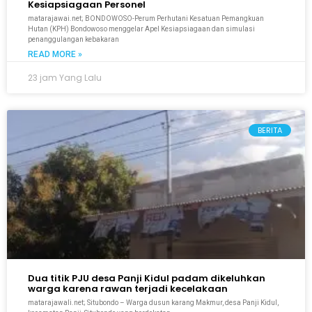
Kesiapsiagaan Personel
matarajawai.net; BONDOWOSO-Perum Perhutani Kesatuan Pemangkuan
Hutan (KPH) Bondowoso menggelar Apel Kesiapsiagaan dan simulasi
penanggulangan kebakaran
READ MORE »
23 jam Yang Lalu
BERITA
Dua titik PJU desa Panji Kidul padam dikeluhkan
warga karena rawan terjadi kecelakaan
matarajawali.net; Situbondo – Warga dusun karang Makmur, desa Panji Kidul,