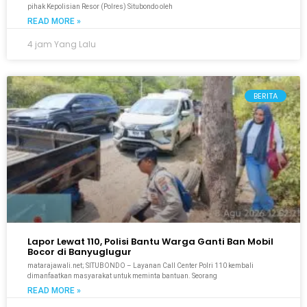
pihak Kepolisian Resor (Polres) Situbondo oleh
READ MORE »
4 jam Yang Lalu
BERITA
Lapor Lewat 110, Polisi Bantu Warga Ganti Ban Mobil
Bocor di Banyuglugur
matarajawali.net; SITUBONDO – Layanan Call Center Polri 110 kembali
dimanfaatkan masyarakat untuk meminta bantuan. Seorang
READ MORE »