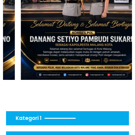
Kategori 1