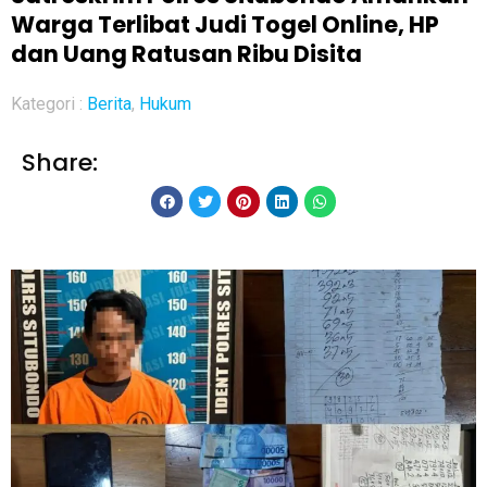
Warga Terlibat Judi Togel Online, HP
dan Uang Ratusan Ribu Disita
Kategori :
Berita
,
Hukum
Share: