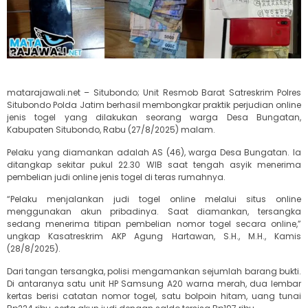
matarajawali.net – Situbondo; Unit Resmob Barat Satreskrim Polres
Situbondo Polda Jatim berhasil membongkar praktik perjudian online
jenis togel yang dilakukan seorang warga Desa Bungatan,
Kabupaten Situbondo, Rabu (27/8/2025) malam.
Pelaku yang diamankan adalah AS (46), warga Desa Bungatan. Ia
ditangkap sekitar pukul 22.30 WIB saat tengah asyik menerima
pembelian judi online jenis togel di teras rumahnya.
“Pelaku menjalankan judi togel online melalui situs online
menggunakan akun pribadinya. Saat diamankan, tersangka
sedang menerima titipan pembelian nomor togel secara online,”
ungkap Kasatreskrim AKP Agung Hartawan, S.H., M.H., Kamis
(28/8/2025).
Dari tangan tersangka, polisi mengamankan sejumlah barang bukti.
Di antaranya satu unit HP Samsung A20 warna merah, dua lembar
kertas berisi catatan nomor togel, satu bolpoin hitam, uang tunai