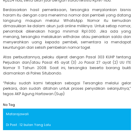
Rp224 ribu, serta akun judi dengan saldo tersisa Rp197 ribu.
Berdasarkan hasil pemeriksaan, tersangka menjalankan bisnis
haram itu dengan cara menerima nomor dari pembeli yang datang
langsung maupun melalui WhatsApp. Nomor itu kemudian
dimasukkan ke dalam akun judi online miliknya. Untuk setiap nomor,
penombok dikenakan harga minimal Rp1.000. Jika ada yang
menang, tersangka melakukan withdraw atau penarikan saldo dan
menyerahkan uang kepada pembeli, sementara ia mendapat
keuntungan dari selisih pembelian nomor togel.
Atas perbuatannya, pelaku dijerat dengan Pasal 303 KUHP tentang
Perjudian dan/atau Pasal 45 ayat (3) Jo Pasal 27 ayat (2) UU ITE
Nomor 11 Tahun 2008. Saat ini, tersangka beserta barang bukti
diamankan di Polres Situbondo.
“Pelaku sudah kami tetapkan sebagai Tersangka melalui gelar
perkara, dan sudah ditahan untuk proses penyidikan selanjutnya,”
tegas AKP Agung Hartawan.(Sup)
No Tag
Matarajawali
Di Post : 12 bulan Yang Lalu