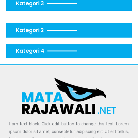
Kategori 3
Kategori 2
Kategori 4
I am text block. Click edit button to change this text. Lorem
ipsum dolor sit amet, consectetur adipiscing elit. Ut elit tellus,