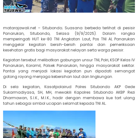
matarajawali.net – Situbondo; Suasana berbeda terlihat di pesisir
Panarukan, Situbondo, Selasa (9/9/2025). Dalam rangka
memperingati HUT ke-80 TNI Angkatan Laut, Pos TNI AL Panarukan
menggelar kegiatan bersih-bersih pantai dan pemeriksaan
kesehatan gratis bagi masyarakat nelayan serta warga pesisir.
Kegiatan tersebut melibatkan gabungan unsur TNI, Polri, KSOP Kelas IV
Panarukan, Koramil, Polsek Panarukan, hingga masyarakat sekitar.
Pantai yang menjadi lokasi kegiatan pun dipadati semangat
gotong royong menjaga kebersihan laut dan lingkungan.
Di sela kegiatan, Kasatpolairud Polres Situbondo AKP Gede
Sukarmadiyasa, SH, MH, mewakili Kapolres Situbondo AKBP Rezi
Dharmawan, S.I.K., M.I.K., hadir dengan membawa kue tart ulang
tahun sebagai simbol ucapan selamat kepada TNI AL.