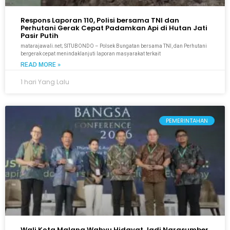
Respons Laporan 110, Polisi bersama TNI dan
Perhutani Gerak Cepat Padamkan Api di Hutan Jati
Pasir Putih
matarajawali.net; SITUBONDO – Polsek Bungatan bersama TNI, dan Perhutani
bergerak cepat menindaklanjuti laporan masyarakat terkait
READ MORE »
1 hari Yang Lalu
PEMERINTAHAN
Wali Kota Malang Wahyu Hidayat Jadi Narasumber