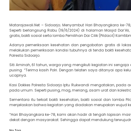
Matarajawali.Net – Sidoarjo; Menyambut Hari Bhayangkara ke-78
Seperti berlangsung Rabu (19/6/2024) di halaman Masjid Dar’Al
gratis, bakti sosial serta lomba Pemilihan Dai Cilik (Pildacil) Kamtib
Adanya pemeriksaan kesehatan dan pengobatan gratis di lokasi 
melakukan pemeriksaan kondisi tubuhnya di tenda bakti keseha
Polresta Sidoarjo.
Siti Aminah, 61 tahun, warga yang mengikuti kegiatan ini senga
pusing. “Terima kasih Polri. Dengan telaten saya ditanyai apa ke
ucapnya.
Kasi Dokkes Polresta Sidoarjo Iptu Rukwandi mengatakan, pada aca
pada umum. Seperti pusing, mag, meriang, asam urat dan kolestro
Sementara itu terkait bakti kesehatan, bakti sosial dan lomba Pi
menjelaskan bahwa kegiatan yang diadakan merupakan wujud kep
“Hari Bhayangkara ke-78, kami akan hadir di tengah lapisan ma
dekat dengan masyarakat. Sehingga dapat mendukung terwujudny
No Tag