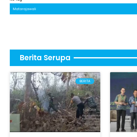
Matarajawali
Berita Serupa
BERITA