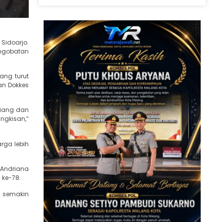
Sidoarjo.
engobatan
ang turut
an Dokkes
riang dan
ingkisan,”
rga lebih
 Andriana
 ke-78.
i semakin