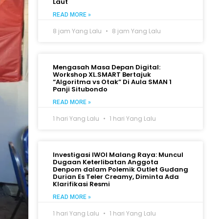
Laut
READ MORE »
8 jam Yang Lalu
8 jam Yang Lalu
Mengasah Masa Depan Digital:
Workshop XL.SMART Bertajuk
“Algoritma vs Otak” Di Aula SMAN 1
Panji Situbondo
READ MORE »
1 hari Yang Lalu
1 hari Yang Lalu
Investigasi IWOI Malang Raya: Muncul
Dugaan Keterlibatan Anggota
Denpom dalam Polemik Outlet Gudang
Durian Es Teler Creamy, Diminta Ada
Klarifikasi Resmi
READ MORE »
1 hari Yang Lalu
1 hari Yang Lalu