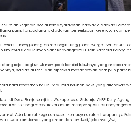
, sejumlah kegiatan sosial kemasyarakatan banyak diadakan Polresta 
i, Banjarpanji, Tanggulangin, diadakan pemeriksaan kesehatan dan p
mas.
tersebut, mengudang animo begitu tinggi dari warga. Sekitar 300 or
tan tim medis dari Rumah Sakit Bhayangkara Pusdik Sabhara Porong d
ja datang sejak pagi untuk mengecek kondisi tubuhnya yang merasa me
luhannya, setelah di tensi dan diperiksa mendapatkan obat plus paket b
ra bakti kesehatan kali ini rata-rata keluhan sakit yang dirasakan wa
l.
ldacil di Desa Banjarpanji ini, Wakapolresta Sidoarjo AKBP Deny Agung
edulian Polri bagi masyarakat dalam memperingati Hari Bhayangkara
syarakat. Ada banyak kegiatan sosial kemasyarakatan harapannya Polr
a situasi kamtibmas yang aman dan kondusif,” jelasnya.(Awi)