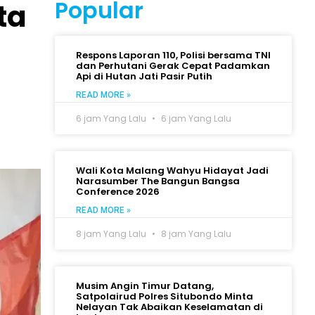
Popular
ta
Respons Laporan 110, Polisi bersama TNI
dan Perhutani Gerak Cepat Padamkan
Api di Hutan Jati Pasir Putih
READ MORE »
6 jam Yang Lalu
6 jam Yang Lalu
Wali Kota Malang Wahyu Hidayat Jadi
Narasumber The Bangun Bangsa
Conference 2026
READ MORE »
8 jam Yang Lalu
8 jam Yang Lalu
Musim Angin Timur Datang,
Satpolairud Polres Situbondo Minta
Nelayan Tak Abaikan Keselamatan di