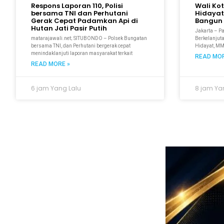
Respons Laporan 110, Polisi
Wali Ko
bersama TNI dan Perhutani
Hidayat
Gerak Cepat Padamkan Api di
Bangun 
Hutan Jati Pasir Putih
Jakarta – P
matarajawali.net; SITUBONDO – Polsek Bungatan
Berkelanjuta
bersama TNI, dan Perhutani bergerak cepat
Hidayat, M
menindaklanjuti laporan masyarakat terkait
READ MOR
READ MORE »
6 jam Yang Lalu
8 jam Ya