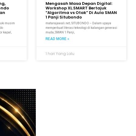
ng,
Mengasah Masa Depan Digital:
bondo
Workshop XL.SMART Bertajuk
kan
“Algoritma vs Otak” Di Aula SMAN
1 Panji Situbondo
suki musim
matarajawali.net; SITUBONDO – Dalam upaya
ndo
memperkuat literasi teknologi di kalangan generasi
r kapal,
muda, SMAN 1 Panji,
READ MORE »
1 hari Yang Lalu