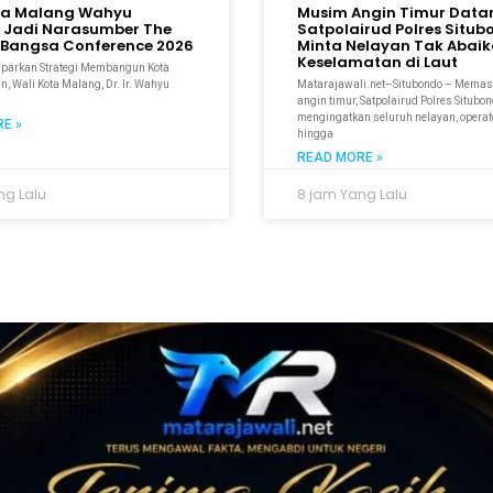
ta Malang Wahyu
Musim Angin Timur Data
 Jadi Narasumber The
Satpolairud Polres Situ
Bangsa Conference 2026
Minta Nelayan Tak Abai
Keselamatan di Laut
aparkan Strategi Membangun Kota
n, Wali Kota Malang, Dr. Ir. Wahyu
Matarajawali.net–Situbondo – Mema
M
angin timur, Satpolairud Polres Situbo
mengingatkan seluruh nelayan, operato
E »
hingga
READ MORE »
ng Lalu
8 jam Yang Lalu