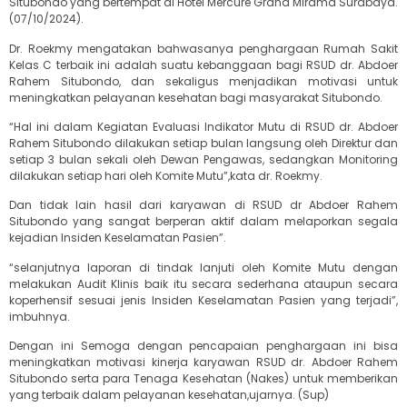
Situbondo yang bertempat di Hotel Mercure Grand Mirama Surabaya.
(07/10/2024).
Dr. Roekmy mengatakan bahwasanya penghargaan Rumah Sakit
Kelas C terbaik ini adalah suatu kebanggaan bagi RSUD dr. Abdoer
Rahem Situbondo, dan sekaligus menjadikan motivasi untuk
meningkatkan pelayanan kesehatan bagi masyarakat Situbondo.
“Hal ini dalam Kegiatan Evaluasi Indikator Mutu di RSUD dr. Abdoer
Rahem Situbondo dilakukan setiap bulan langsung oleh Direktur dan
setiap 3 bulan sekali oleh Dewan Pengawas, sedangkan Monitoring
dilakukan setiap hari oleh Komite Mutu”,kata dr. Roekmy.
Dan tidak lain hasil dari karyawan di RSUD dr Abdoer Rahem
Situbondo yang sangat berperan aktif dalam melaporkan segala
kejadian Insiden Keselamatan Pasien”.
“selanjutnya laporan di tindak lanjuti oleh Komite Mutu dengan
melakukan Audit Klinis baik itu secara sederhana ataupun secara
koperhensif sesuai jenis Insiden Keselamatan Pasien yang terjadi”,
imbuhnya.
Dengan ini Semoga dengan pencapaian penghargaan ini bisa
meningkatkan motivasi kinerja karyawan RSUD dr. Abdoer Rahem
Situbondo serta para Tenaga Kesehatan (Nakes) untuk memberikan
yang terbaik dalam pelayanan kesehatan,ujarnya. (Sup)