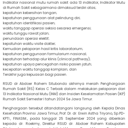
Indikator nasional mutu rumah sakit ada 13 indikator, Indikator Mutu
di Rumah Sakit sebagaimana dimaksud terdiri atas;
kepatuhan kebersihan tangan;
kepatuhan penggunaan alat pelindung diri;
kepatuhan identifikasi pasien;
waktu tanggap operasi seksio sesarea emergensi;
waktu tunggu rawat jalan;
penundaan operasi elektif;
kepatuhan waktu visite dokter;
Kemudian pelaporan hasil kritis laboratorium;
kepatuhan penggunaan formularium nasional;
kepatuhan terhadap alur klinis (clinical pathway);
kepatuhan upaya pencegahan risiko pasien jatuh;
kecepatan waktu tanggap komplain; dan
Terakhir juga kepuasan bagi pasien.
RSUD dr Abdoer Rahem Situbondo akhirnya meraih Penghargaan
Rumah Sakit (RS) Kelas C Terbaik dalam melakukan pelaporan dari
13 Indikator Nasional Mutu (INM) dan Insiden Keselamatan Pasien (IKP)
Rumah Sakit Semester I tahun 2024 Se Jawa Timur.
Penghargaan tersebut ditandatangani langsung oleh Kepala Dinas
Kesehatan Provinsi Jawa Timur, Prof. Dr. dr. Erwin Astha Triyono, Sp.PD-
KPTI., FINASIM., pada tanggal 25 September 2024 yang diberikan
kepada dr. Roekmy, Direktur RSUD dr. Abdoer Rahem Kabupaten