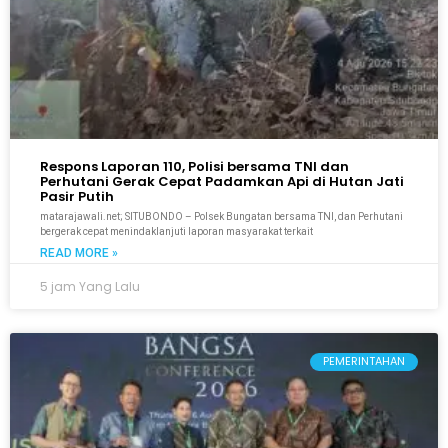
Respons Laporan 110, Polisi bersama TNI dan
Perhutani Gerak Cepat Padamkan Api di Hutan Jati
Pasir Putih
matarajawali.net; SITUBONDO – Polsek Bungatan bersama TNI, dan Perhutani
bergerak cepat menindaklanjuti laporan masyarakat terkait
READ MORE »
5 jam Yang Lalu
PEMERINTAHAN