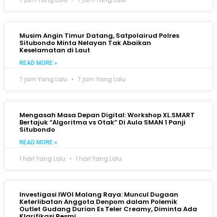
Musim Angin Timur Datang, Satpolairud Polres
Situbondo Minta Nelayan Tak Abaikan
Keselamatan di Laut
READ MORE »
7 jam Yang Lalu
7 jam Yang Lalu
Mengasah Masa Depan Digital: Workshop XL.SMART
Bertajuk “Algoritma vs Otak” Di Aula SMAN 1 Panji
Situbondo
READ MORE »
1 hari Yang Lalu
1 hari Yang Lalu
Investigasi IWOI Malang Raya: Muncul Dugaan
Keterlibatan Anggota Denpom dalam Polemik
Outlet Gudang Durian Es Teler Creamy, Diminta Ada
Klarifikasi Resmi