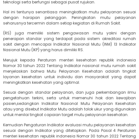
teknologi serta berfungsi sebagai pusat rujukan.
Hal ini tentunya senantiasa meningkatkan mutu pelayanan sesuai
dengan harapan pelanggan. Peningkatan mutu pelayanan
seharusnya tercermin dalam setiap kegiatan di Rumah Sakit.
(RS) juga memiliki sistem pengawasan mutu yakni dengan
penerapan standar yang terdapat pada sistem akreditasi rumah
sakit dengan mencapai Indikator Nasional Mutu (INM) 13 Indikator
Nasional Mutu (IKP) yang harus dimiliki RS.
Merujuk kepada Peraturan menteri kesehatan republik indonesia
Nomor 30 tahun 2022 Tentang Indikator nasional mutu rumah sakit
menjelaskan bahwa Mutu Pelayanan Kesehatan adalah tingkat
layanan kesehatan untuk individu dan masyarakat yang dapat
meningkatkan kesehatan yang optimal.
Sesuai dengan standar pelayanan, dan juga perkembangan ilmu
pengetahuan terkini, serta untuk memenuhi hak dan kewajiban
pasien,sedangkan Indikator Nasional Mutu Pelayanan Kesehatan
atau yang disebut Indikator Mutu adalah tolok ukur yang digunakan
untuk menilai tingkat capaian target mutu pelayanan kesehatan.
Kemudian Pengaturan Indikator evaluasi mutu pelayanan kesehatan
sesuai dengan Indikator yang ditetapkan. Pada Pasal 4 Peraturan
menteri kesehatan republik indonesia Nomor 30 tahun 2022 Tentang