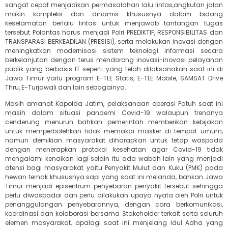
sangat cepat menjadikan permasalahan lalu lintas,angkutan jalan
makin kompleks dan dinamis khususnya dalam bidang
keselamatan berlalu lintas untuk menjawab tantangan tugas
tersebut Polantas harus menjadi Polri PREDIKTIF, RESPONSIBILITAS dan
TRANSPARASI BERKEADILAN (PRESISI), serta melakukan inovasi dengan
meningkatkan modernisasi sistem teknologi informasi secara
berkelanjutan dengan terus mendorong inovasi-inovasi pelayanan
publik yang berbasis IT seperti yang telah dilaksanakan saat ini di
Jawa Timur yaitu program E-TLE Statis, E-TLE Mobile, SAMSAT Drive
Thru, E-Turjawali dan lain sebagainya.
Masih amanat Kapolda Jatim, pelaksanaan operasi Patuh saat ini
masih dalam situasi pandemi Covid-19 walaupun trendnya
cenderung menurun bahkan pemerintah memberikan kebijakan
untuk memperbolehkan tidak memakai masker di tempat umum,
namun demikian masyarakat diharapkan untuk tetap waspada
dengan menerapkan protokol kesehatan agar Covid-19 tidak
mengalami kenaikan lagi selain itu ada wabah lain yang menjadi
atensi bagi masyarakat yaitu Penyakit Mulut dan Kuku (PMK) pada
hewan ternak khususnya sapi yang saat ini melanda, bahkan Jawa
Timur menjadi episentrum penyebaran penyakit tersebut sehingga
perlu diwaspadai dan perlu dilakukan upaya nyata oleh Polri untuk
penanggulangan penyebarannya, dengan cara berkomunikasi,
koordinasi dan kolaborasi bersama Stakeholder terkait serta seluruh
elemen masyarakat, apalagi saat ini menjelang Idul Adha yang