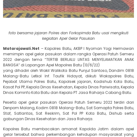
foto bersama jajaran Polres dan Forkopimda Batu usai mengikuti
kegiatan Apel Gelar Pasukan
Matarajawali.Net
– Kapolres Batu, AKBP I Nyoman Yogi Hermawan
memimpin apel gelar pasukan dalam rangka Operasi Patuh Semeru
2022 dengan tema “TERTIB BERLALU LINTAS MENYELAMATKAN ANAK
BANGSA” di Lapangan Apel Mapolres Batu (13/6/22)
yang dihadiri oleh Wakil Walikota Batu Punjul Santoso, Dandim 0818
Malang-Batu Letkol Inf. Taufik Hidayat, diikuti Wakapolres Batu,
Pejabat Utama Polres Batu, Kapolsek jajaran, Kadishub Kota Batu,
Kasat Pol PP, Kepala Dinas Kesehatan, Kepala Dinas Pariwisata, Kepala
Dinas Kominfo Kota Batu dan Kepala PT Jasa Raharja Cabang Batu.
Peserta apel gelar pasukan Operasi Patuh Semeru 2022 terdiri dari
Denpom Malang, Kodim 0818 Malang-Batu, Sat Samapta Polres Batu,
Staf, Satlantas, Sat Reskrim, Sat Pol PP Kota Batu, Dishub serta
gabungan Dinas Kesehatan dan Jasa Raharja.
Kapolres Batu membacakan amanat Kapolda Jatim dalam apel
gelar tersebut bahwa perkembangan kehidupan masyarakat yang