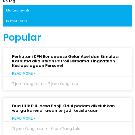
No Tag
Matarajawali
Di Post : 19:18
Popular
Perhutani KPH Bondowoso Gelar Apel dan Simulasi
Karhutla dilajutkan Patroli Bersama Tingkatkan
Kesiapsiagaan Personel
READ MORE »
7 jam Yang Lalu
7 jam Yang Lalu
Dua titik PJU desa Panji Kidul padam dikeluhkan
warga karena rawan terjadi kecelakaan
READ MORE »
13 jam Yang Lalu
13 jam Yang Lalu