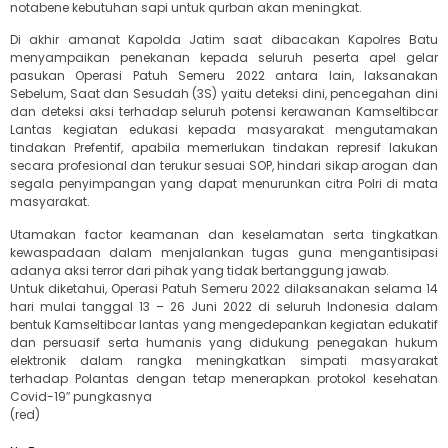
notabene kebutuhan sapi untuk qurban akan meningkat.
Di akhir amanat Kapolda Jatim saat dibacakan Kapolres Batu
menyampaikan penekanan kepada seluruh peserta apel gelar
pasukan Operasi Patuh Semeru 2022 antara lain, laksanakan
Sebelum, Saat dan Sesudah (3S) yaitu deteksi dini, pencegahan dini
dan deteksi aksi terhadap seluruh potensi kerawanan Kamseltibcar
Lantas kegiatan edukasi kepada masyarakat mengutamakan
tindakan Prefentif, apabila memerlukan tindakan represif lakukan
secara profesional dan terukur sesuai SOP, hindari sikap arogan dan
segala penyimpangan yang dapat menurunkan citra Polri di mata
masyarakat.
Utamakan factor keamanan dan keselamatan serta tingkatkan
kewaspadaan dalam menjalankan tugas guna mengantisipasi
adanya aksi terror dari pihak yang tidak bertanggung jawab.
Untuk diketahui, Operasi Patuh Semeru 2022 dilaksanakan selama 14
hari mulai tanggal 13 – 26 Juni 2022 di seluruh Indonesia dalam
bentuk Kamseltibcar lantas yang mengedepankan kegiatan edukatif
dan persuasif serta humanis yang didukung penegakan hukum
elektronik dalam rangka meningkatkan simpati masyarakat
terhadap Polantas dengan tetap menerapkan protokol kesehatan
Covid-19″ pungkasnya
(red)