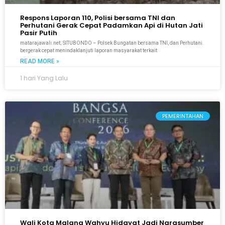
Respons Laporan 110, Polisi bersama TNI dan
Perhutani Gerak Cepat Padamkan Api di Hutan Jati
Pasir Putih
matarajawali.net; SITUBONDO – Polsek Bungatan bersama TNI, dan Perhutani
bergerak cepat menindaklanjuti laporan masyarakat terkait
READ MORE »
1 hari Yang Lalu
PEMERINTAHAN
Wali Kota Malang Wahyu Hidayat Jadi Narasumber