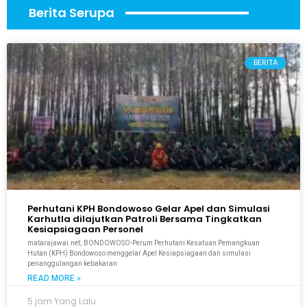
Berita Serupa
BERITA
Perhutani KPH Bondowoso Gelar Apel dan Simulasi
Karhutla dilajutkan Patroli Bersama Tingkatkan
Kesiapsiagaan Personel
matarajawai.net; BONDOWOSO-Perum Perhutani Kesatuan Pemangkuan
Hutan (KPH) Bondowoso menggelar Apel Kesiapsiagaan dan simulasi
penanggulangan kebakaran
READ MORE »
5 jam Yang Lalu