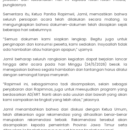
pungkasnya.
‎‎Sementara itu, Ketua Panitia Rapimwil, Jamil, memastikan bahwa
seluruh persiapan acara telah dilakukan secara matang. Ia
mengungkapkan bahwa dokumen-dokumen telah disiapkan sejak
beberapa hari sebelumnya.
‎‎”Semua dokumen kami siapkan lengkap. Begitu juga untuk
penginapan dan konsumsi peserta, kami sediakan. Insyaallah tidak
ada hambatan atau halangan apapun,” ujarnya.
‎Jamil berharap seluruh rangkaian kegiatan dapat berjalan lancar
hingga akhir acara pada hari Minggu (24/5/2026) besok. Ia
menegaskan bahwa segala hambatan dan tantangan harus dilalui
dengan semangat tanpa menyerah.
‎‎”Rapimwil ini, sebagaimana tadi disampaikan, selain sebagai
penjabaran dari Rapimnas, juga untuk mewujudkan program yang
berdasarkan AD/ART. Nanti akan ada usulan dari bawah yang akan
kami sampaikan ke tingkat yang lebih atas,” jelasnya.
‎Jamil menambahkan bahwa dari diskusi dengan Ketua Umum,
telah ditekankan agar rekomendasi yang dihasilkan benar-benar
merupakan rekomendasi terbaik. Rekomendasi tersebut akan
disampaikan kepada pemerintah Provinsi Jawa Timur serta