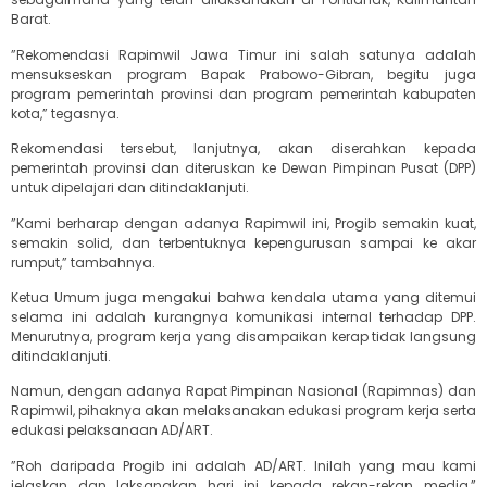
Barat.
‎”Rekomendasi Rapimwil Jawa Timur ini salah satunya adalah
mensukseskan program Bapak Prabowo-Gibran, begitu juga
program pemerintah provinsi dan program pemerintah kabupaten
kota,” tegasnya.
‎‎Rekomendasi tersebut, lanjutnya, akan diserahkan kepada
pemerintah provinsi dan diteruskan ke Dewan Pimpinan Pusat (DPP)
untuk dipelajari dan ditindaklanjuti.
‎‎”Kami berharap dengan adanya Rapimwil ini, Progib semakin kuat,
semakin solid, dan terbentuknya kepengurusan sampai ke akar
rumput,” tambahnya.
‎‎Ketua Umum juga mengakui bahwa kendala utama yang ditemui
selama ini adalah kurangnya komunikasi internal terhadap DPP.
Menurutnya, program kerja yang disampaikan kerap tidak langsung
ditindaklanjuti.
‎‎Namun, dengan adanya Rapat Pimpinan Nasional (Rapimnas) dan
Rapimwil, pihaknya akan melaksanakan edukasi program kerja serta
edukasi pelaksanaan AD/ART.
‎‎”Roh daripada Progib ini adalah AD/ART. Inilah yang mau kami
jelaskan dan laksanakan hari ini kepada rekan-rekan media,”