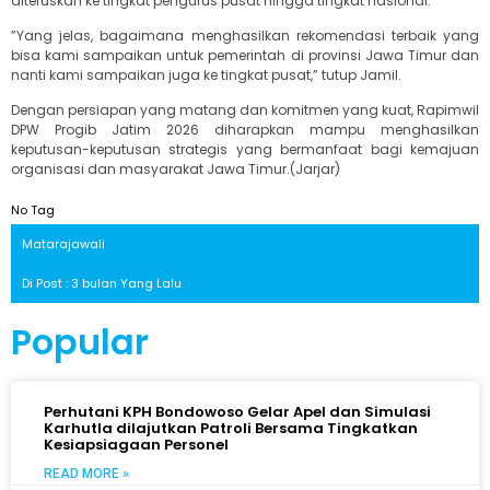
diteruskan ke tingkat pengurus pusat hingga tingkat nasional.
‎‎”Yang jelas, bagaimana menghasilkan rekomendasi terbaik yang
bisa kami sampaikan untuk pemerintah di provinsi Jawa Timur dan
nanti kami sampaikan juga ke tingkat pusat,” tutup Jamil.
‎Dengan persiapan yang matang dan komitmen yang kuat, Rapimwil
DPW Progib Jatim 2026 diharapkan mampu menghasilkan
keputusan-keputusan strategis yang bermanfaat bagi kemajuan
organisasi dan masyarakat Jawa Timur.(Jarjar)
No Tag
Matarajawali
Di Post : 3 bulan Yang Lalu
Popular
Perhutani KPH Bondowoso Gelar Apel dan Simulasi
Karhutla dilajutkan Patroli Bersama Tingkatkan
Kesiapsiagaan Personel
READ MORE »