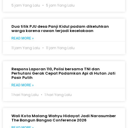
5 jam Yang Lalu
5 jam Yang Lalu
Dua titik PJU desa Panji Kidul padam dikeluhkan
warga karena rawan terjadi kecelakaan
READ MORE »
11 jam Yang Lalu
11 jam Yang Lalu
Respons Laporan 110, Polisi bersama TNI dan
Perhutani Gerak Cepat Padamkan Api di Hutan Jati
Pasir Putih
READ MORE »
1 hari Yang Lalu
1 hari Yang Lalu
Wali Kota Malang Wahyu Hidayat Jadi Narasumber
The Bangun Bangsa Conference 2026
READ MORE »