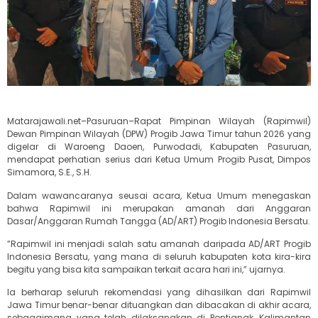
Matarajawali.net–Pasuruan–Rapat Pimpinan Wilayah (Rapimwil)
Dewan Pimpinan Wilayah (DPW) Progib Jawa Timur tahun 2026 yang
digelar di Waroeng Daoen, Purwodadi, Kabupaten Pasuruan,
mendapat perhatian serius dari Ketua Umum Progib Pusat, Dimpos
Simamora, S.E., S.H.
‎‎Dalam wawancaranya seusai acara, Ketua Umum menegaskan
bahwa Rapimwil ini merupakan amanah dari Anggaran
Dasar/Anggaran Rumah Tangga (AD/ART) Progib Indonesia Bersatu.
‎”Rapimwil ini menjadi salah satu amanah daripada AD/ART Progib
Indonesia Bersatu, yang mana di seluruh kabupaten kota kira-kira
begitu yang bisa kita sampaikan terkait acara hari ini,” ujarnya.
‎Ia berharap seluruh rekomendasi yang dihasilkan dari Rapimwil
Jawa Timur benar-benar dituangkan dan dibacakan di akhir acara,
sebagaimana yang telah dilaksanakan di Pontianak, Kalimantan