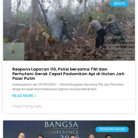
BERITA
Respons Laporan 110, Polisi bersama TNI dan
Perhutani Gerak Cepat Padamkan Api di Hutan Jati
Pasir Putih
matarajawali.net; SITUBONDO – Polsek Bungatan bersama TNI, dan Perhutani
bergerak cepat menindaklanjuti laporan masyarakat terkait
READ MORE »
1 hari Yang Lalu
PEMERINTAHAN