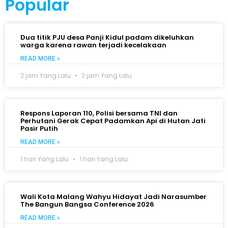
Popular
Dua titik PJU desa Panji Kidul padam dikeluhkan
warga karena rawan terjadi kecelakaan
READ MORE »
2 jam Yang Lalu
2 jam Yang Lalu
Respons Laporan 110, Polisi bersama TNI dan
Perhutani Gerak Cepat Padamkan Api di Hutan Jati
Pasir Putih
READ MORE »
1 hari Yang Lalu
1 hari Yang Lalu
Wali Kota Malang Wahyu Hidayat Jadi Narasumber
The Bangun Bangsa Conference 2026
READ MORE »