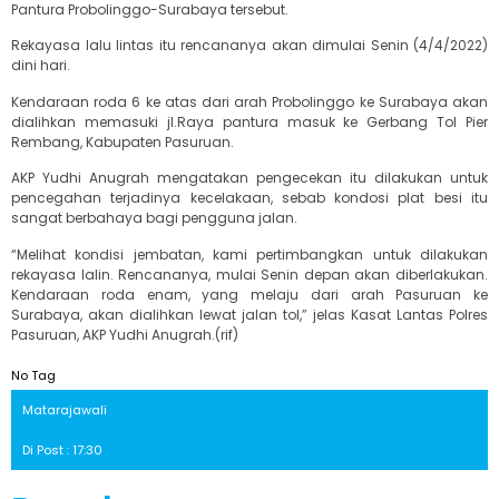
Pantura Probolinggo-Surabaya tersebut.
Rekayasa lalu lintas itu rencananya akan dimulai Senin (4/4/2022)
dini hari.
Kendaraan roda 6 ke atas dari arah Probolinggo ke Surabaya akan
dialihkan memasuki jl.Raya pantura masuk ke Gerbang Tol Pier
Rembang, Kabupaten Pasuruan.
AKP Yudhi Anugrah mengatakan pengecekan itu dilakukan untuk
pencegahan terjadinya kecelakaan, sebab kondosi plat besi itu
sangat berbahaya bagi pengguna jalan.
“Melihat kondisi jembatan, kami pertimbangkan untuk dilakukan
rekayasa lalin. Rencananya, mulai Senin depan akan diberlakukan.
Kendaraan roda enam, yang melaju dari arah Pasuruan ke
Surabaya, akan dialihkan lewat jalan tol,” jelas Kasat Lantas Polres
Pasuruan, AKP Yudhi Anugrah.(rif)
No Tag
Matarajawali
Di Post : 17:30