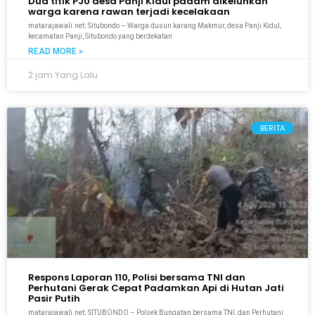
Dua titik PJU desa Panji Kidul padam dikeluhkan
warga karena rawan terjadi kecelakaan
matarajawali.net; Situbondo – Warga dusun karang Makmur, desa Panji Kidul,
kecamatan Panji, Situbondo yang berdekatan
READ MORE »
2 jam Yang Lalu
BERITA
Respons Laporan 110, Polisi bersama TNI dan
Perhutani Gerak Cepat Padamkan Api di Hutan Jati
Pasir Putih
matarajawali.net; SITUBONDO – Polsek Bungatan bersama TNI, dan Perhutani