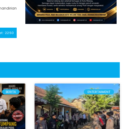
mandirian
st : 22:50
BERITA
ENTERTAIMENT