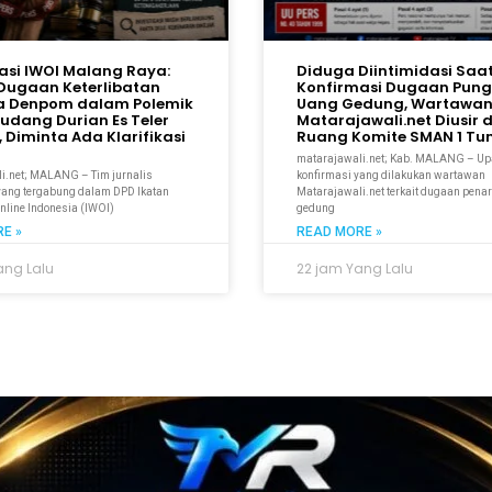
gasi IWOI Malang Raya:
Diduga Diintimidasi Saa
Dugaan Keterlibatan
Konfirmasi Dugaan Pun
a Denpom dalam Polemik
Uang Gedung, Wartawa
Gudang Durian Es Teler
Matarajawali.net Diusir d
 Diminta Ada Klarifikasi
Ruang Komite SMAN 1 T
matarajawali.net; Kab. MALANG – U
i.net; MALANG – Tim jurnalis
konfirmasi yang dilakukan wartawan
 yang tergabung dalam DPD Ikatan
Matarajawali.net terkait dugaan pena
line Indonesia (IWOI)
gedung
E »
READ MORE »
ang Lalu
22 jam Yang Lalu