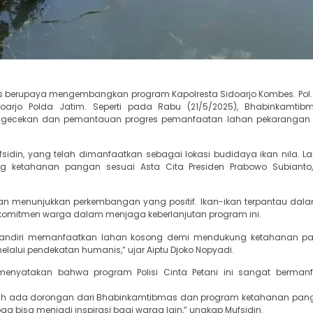
erus berupaya mengembangkan program Kapolresta Sidoarjo Kombes. Pol. 
arjo Polda Jatim. Seperti pada Rabu (21/5/2025), Bhabinkamtib
engecekan dan pemantauan progres pemanfaatan lahan pekarangan b
sidin, yang telah dimanfaatkan sebagai lokasi budidaya ikan nila. La
ng ketahanan pangan sesuai Asta Cita Presiden Prabowo Subianto
an menunjukkan perkembangan yang positif. Ikan-ikan terpantau dala
komitmen warga dalam menjaga keberlanjutan program ini.
andiri memanfaatkan lahan kosong demi mendukung ketahanan pan
lalui pendekatan humanis,” ujar Aiptu Djoko Nopyadi.
 menyatakan bahwa program Polisi Cinta Petani ini sangat berman
elah ada dorongan dari Bhabinkamtibmas dan program ketahanan pan
 bisa menjadi inspirasi bagi warga lain,” ungkap Mufsidin.