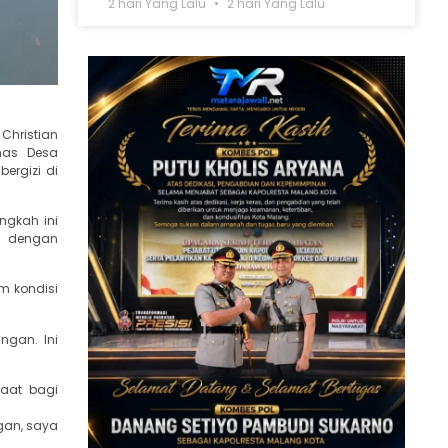
2 hari Yang Lalu
2 hari Yang Lalu
Christian
mas Desa
ergizi di
ngkah ini
, dengan
m kondisi
gan. Ini
faat bagi
gan, saya