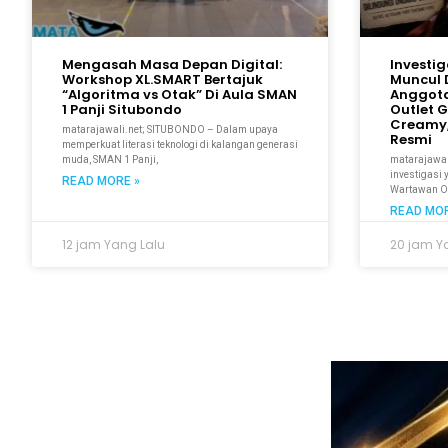
Mengasah Masa Depan Digital:
Investi
Workshop XL.SMART Bertajuk
Muncul 
“Algoritma vs Otak” Di Aula SMAN
Anggot
1 Panji Situbondo
Outlet 
Creamy,
matarajawali.net; SITUBONDO – Dalam upaya
Resmi
memperkuat literasi teknologi di kalangan generasi
muda, SMAN 1 Panji,
matarajawal
investigasi
READ MORE »
Wartawan On
READ MOR
12 jam Yang Lalu
20 jam Y