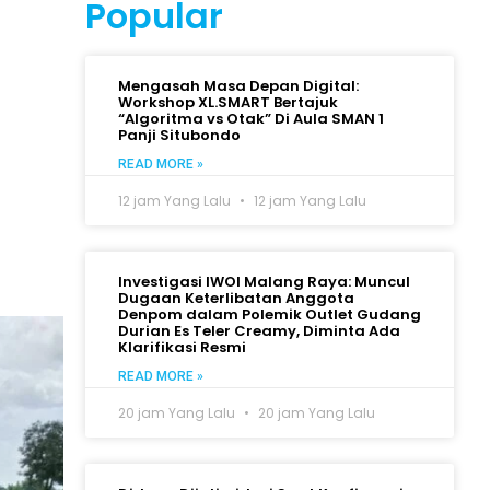
Popular
Mengasah Masa Depan Digital:
Workshop XL.SMART Bertajuk
“Algoritma vs Otak” Di Aula SMAN 1
Panji Situbondo
READ MORE »
12 jam Yang Lalu
12 jam Yang Lalu
Investigasi IWOI Malang Raya: Muncul
Dugaan Keterlibatan Anggota
Denpom dalam Polemik Outlet Gudang
Durian Es Teler Creamy, Diminta Ada
Klarifikasi Resmi
READ MORE »
20 jam Yang Lalu
20 jam Yang Lalu