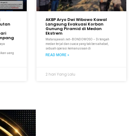
t
AKBP Aryo Dwi Wibowo Kawal
gutan
Langsung Evakuasi Korban
n
Gunung Piramid di Medan
ari
Ekstrem
umpang
Matarajawali.net–BONDOWOSO – Di tengah
paya
medan terjal dan cuaca yang tak bersahabat,
sebuah operasi kemanusiaan di
rikan uang
READ MORE »
2 hari Yang Lalu