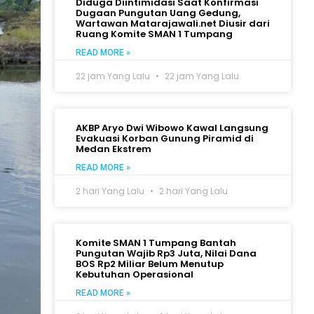
Diduga Diintimidasi Saat Konfirmasi
Dugaan Pungutan Uang Gedung,
Wartawan Matarajawali.net Diusir dari
Ruang Komite SMAN 1 Tumpang
READ MORE »
22 jam Yang Lalu
22 jam Yang Lalu
AKBP Aryo Dwi Wibowo Kawal Langsung
Evakuasi Korban Gunung Piramid di
Medan Ekstrem
READ MORE »
2 hari Yang Lalu
2 hari Yang Lalu
Komite SMAN 1 Tumpang Bantah
Pungutan Wajib Rp3 Juta, Nilai Dana
BOS Rp2 Miliar Belum Menutup
Kebutuhan Operasional
READ MORE »