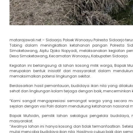
matarajawali.net – Sidoarjo; Polsek Wonoayu Polresta Sidoarjo t
Tobing dalam meningkatkan ketahanan pangan Polresta Sido
Simoketawang, Aiptu Djoko Nopyadi, melaksanakan kegiatan p
Desa Simoketawang, Kecamatan Wonoayu, Kabupaten Sidoarjo.
Kegiatan ini berlangsung di lahan kosong milik warga, Bapak Muf
merupakan bentuk inisiatif dari masyarakat dalam menduku
memaksimalkan potensi lingkungan sekitar.
Berdasarkan hasil pemantauan, budidaya ikan nila yang dilakuk
sehat dan lingkungan kolam terjaga dengan baik, mencerminkan 
“Kami sangat mengapresiasi semangat warga yang secara m
sejalan dengan visi Polri dalam mendukung ketahanan nasional me
Bapak Mufsidin, pemilik lahan sekaligus pengelola budidaya,
masyarakat.
“Awalnya lahan ini hanya kosong dan tidak termanfaatkan. Set
mulai mencoba budidaya ikan nila. Hasilnya cukup baik dan semoga