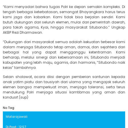
“Kami menyadari bahwa tugas Polri ke depan semakin kompleks. Di
tengah berbagai keterbatasan, semangat Bhayangkara harus terus
kami jaga dan kobarkan. Kami tidak bisa berjalan sendiri. Kami
butuh dukungan dari seluruh elemen, mulai dari pemerintah daerah,
para tokoh agama, Kyai, hingga masyarakat Situbondo.” Ungkap
AKBP Rezi Dharmawan.
“Dukungan dari masyarakat semua adalah kekuatan terbesar kami
dalam menjaga Situbondo tetap aman, damai, dan sejahtera dari
berbagai hal yang dapat mengganggu ketentraman. Kami
berharap, melalui sinergi dan kebersamaan ini, Situbondo menjadi
kabupaten yang lebih maju, agamis, dan harmonis, “Situbondo naik
kelas” tambahnya.
Selain sholawat, acara diisi dengan pemberian santunan kepada
anak yatim piatu dan tausiyah dari ulama yang mengajak seluruh
elemen bangsa memperkuat iman, menjaga toleransi, serta terus
mendukung Polri menjaga situasi kamtibmas yang aman dan
kondusif.(sup)
No Tag
Matarajawali
Di Post : 12:57