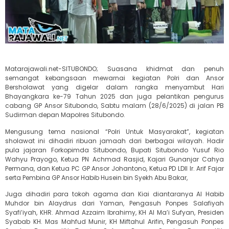
Matarajawali.net-SITUBONDO; Suasana khidmat dan penuh
semangat kebangsaan mewarnai kegiatan Polri dan Ansor
Bersholawat yang digelar dalam rangka menyambut Hari
Bhayangkara ke-79 Tahun 2025 dan juga pelantikan pengurus
cabang GP Ansor Situbondo, Sabtu malam (28/6/2025) di jalan PB
Sudirman depan Mapolres Situbondo.
Mengusung tema nasional “Polri Untuk Masyarakat”, kegiatan
sholawat ini dihadiri ribuan jamaah dari berbagai wilayah. Hadir
pula jajaran Forkopimda Situbondo, Bupati Situbondo Yusuf Rio
Wahyu Prayogo, Ketua PN Achmad Rasjid, Kajari Gunanjar Cahya
Permana, dan Ketua PC GP Ansor Johantono, Ketua PD LDII Ir. Arif Fajar
serta Pembina GP Ansor Habib Husein bin Syekh Abu Bakar,
Juga dihadiri para tokoh agama dan Kiai diantaranya Al Habib
Muhdor bin Alaydrus dari Yaman, Pengasuh Ponpes Salafiyah
Syafi’iyah, KHR. Ahmad Azzaim Ibrahimy, KH Al Ma’i Sufyan, Presiden
Syabab KH. Mas Mahfud Munir, KH Miftahul Arifin, Pengasuh Ponpes