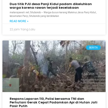
Dua titik PJU desa Panji Kidul padam dikeluhkan
warga karena rawan terjadi kecelakaan
matarajawali.net; Situbondo – Warga dusun karang Makmur, desa Panji Kidul,
kecamatan Panji, Situbondo yang berdekatan
READ MORE »
22 jam Yang Lalu
BERITA
Respons Laporan 110, Polisi bersama TNI dan
Perhutani Gerak Cepat Padamkan Api di Hutan Jati
Pasir Putih