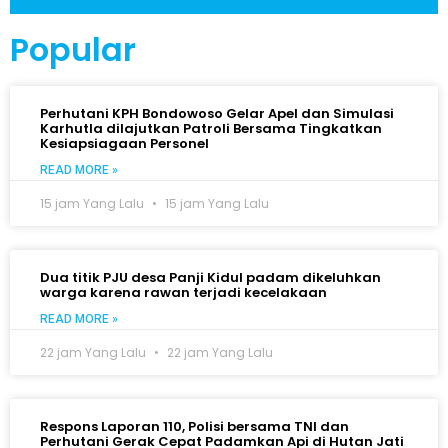
Popular
Perhutani KPH Bondowoso Gelar Apel dan Simulasi
Karhutla dilajutkan Patroli Bersama Tingkatkan
Kesiapsiagaan Personel
READ MORE »
15 jam Yang Lalu
15 jam Yang Lalu
Dua titik PJU desa Panji Kidul padam dikeluhkan
warga karena rawan terjadi kecelakaan
READ MORE »
22 jam Yang Lalu
22 jam Yang Lalu
Respons Laporan 110, Polisi bersama TNI dan
Perhutani Gerak Cepat Padamkan Api di Hutan Jati