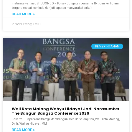
matarajawali.net; SITUBONDO – Polsek Bungatan bersama TNI, dan Perhutani
bergerak cepat menindaklanjuti laporan masyarakat terkait
READ MORE »
2 hari Yang Lalu
PEMERINTAHAN
Wali Kota Malang Wahyu Hidayat Jadi Narasumber
The Bangun Bangsa Conference 2026
Jakarta – Paparkan Strategi Membangun Kota Berkelanjutan, Wali Kota Malang,
Dr. Ir. Wahyu Hidayat, MM
READ MORE »