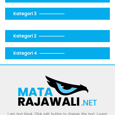
Kategori 3
Kategori 2
Kategori 4
I am text block. Click edit button to change this text. Lorem