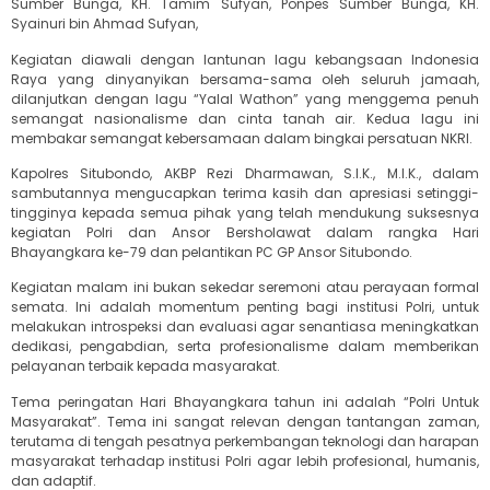
Sumber Bunga, KH. Tamim Sufyan, Ponpes Sumber Bunga, KH.
Syainuri bin Ahmad Sufyan,
Kegiatan diawali dengan lantunan lagu kebangsaan Indonesia
Raya yang dinyanyikan bersama-sama oleh seluruh jamaah,
dilanjutkan dengan lagu “Yalal Wathon” yang menggema penuh
semangat nasionalisme dan cinta tanah air. Kedua lagu ini
membakar semangat kebersamaan dalam bingkai persatuan NKRI.
Kapolres Situbondo, AKBP Rezi Dharmawan, S.I.K., M.I.K., dalam
sambutannya mengucapkan terima kasih dan apresiasi setinggi-
tingginya kepada semua pihak yang telah mendukung suksesnya
kegiatan Polri dan Ansor Bersholawat dalam rangka Hari
Bhayangkara ke-79 dan pelantikan PC GP Ansor Situbondo.
Kegiatan malam ini bukan sekedar seremoni atau perayaan formal
semata. Ini adalah momentum penting bagi institusi Polri, untuk
melakukan introspeksi dan evaluasi agar senantiasa meningkatkan
dedikasi, pengabdian, serta profesionalisme dalam memberikan
pelayanan terbaik kepada masyarakat.
Tema peringatan Hari Bhayangkara tahun ini adalah “Polri Untuk
Masyarakat”. Tema ini sangat relevan dengan tantangan zaman,
terutama di tengah pesatnya perkembangan teknologi dan harapan
masyarakat terhadap institusi Polri agar lebih profesional, humanis,
dan adaptif.