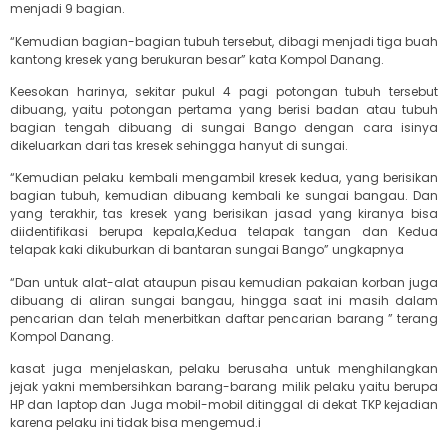
menjadi 9 bagian.
“Kemudian bagian-bagian tubuh tersebut, dibagi menjadi tiga buah
kantong kresek yang berukuran besar” kata Kompol Danang.
Keesokan harinya, sekitar pukul 4 pagi potongan tubuh tersebut
dibuang, yaitu potongan pertama yang berisi badan atau tubuh
bagian tengah dibuang di sungai Bango dengan cara isinya
dikeluarkan dari tas kresek sehingga hanyut di sungai.
“Kemudian pelaku kembali mengambil kresek kedua, yang berisikan
bagian tubuh, kemudian dibuang kembali ke sungai bangau. Dan
yang terakhir, tas kresek yang berisikan jasad yang kiranya bisa
diidentifikasi berupa kepala,Kedua telapak tangan dan Kedua
telapak kaki dikuburkan di bantaran sungai Bango” ungkapnya
“Dan untuk alat-alat ataupun pisau kemudian pakaian korban juga
dibuang di aliran sungai bangau, hingga saat ini masih dalam
pencarian dan telah menerbitkan daftar pencarian barang ” terang
Kompol Danang.
kasat juga menjelaskan, pelaku berusaha untuk menghilangkan
jejak yakni membersihkan barang-barang milik pelaku yaitu berupa
HP dan laptop dan Juga mobil-mobil ditinggal di dekat TKP kejadian
karena pelaku ini tidak bisa mengemud.i