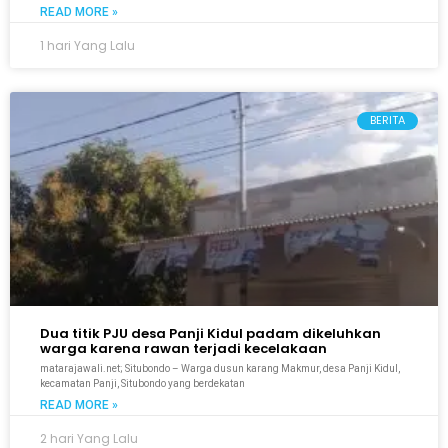
READ MORE »
1 hari Yang Lalu
BERITA
Dua titik PJU desa Panji Kidul padam dikeluhkan
warga karena rawan terjadi kecelakaan
matarajawali.net; Situbondo – Warga dusun karang Makmur, desa Panji Kidul,
kecamatan Panji, Situbondo yang berdekatan
READ MORE »
2 hari Yang Lalu