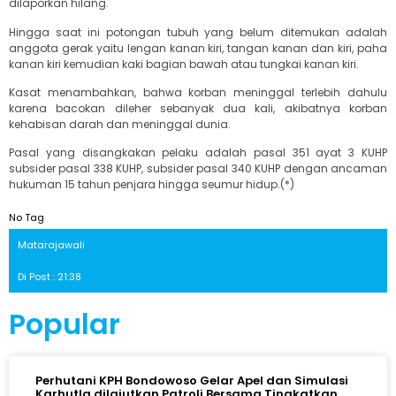
dilaporkan hilang.
Hingga saat ini potongan tubuh yang belum ditemukan adalah
anggota gerak yaitu lengan kanan kiri, tangan kanan dan kiri, paha
kanan kiri kemudian kaki bagian bawah atau tungkai kanan kiri.
Kasat menambahkan, bahwa korban meninggal terlebih dahulu
karena bacokan dileher sebanyak dua kali, akibatnya korban
kehabisan darah dan meninggal dunia.
Pasal yang disangkakan pelaku adalah pasal 351 ayat 3 KUHP
subsider pasal 338 KUHP, subsider pasal 340 KUHP dengan ancaman
hukuman 15 tahun penjara hingga seumur hidup.(*)
No Tag
Matarajawali
Di Post : 21:38
Popular
Perhutani KPH Bondowoso Gelar Apel dan Simulasi
Karhutla dilajutkan Patroli Bersama Tingkatkan