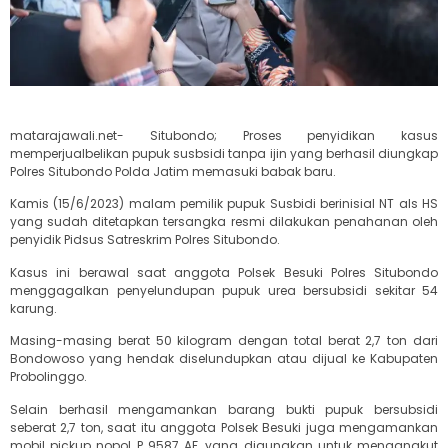
matarajawali.net- Situbondo; Proses penyidikan kasus
memperjualbelikan pupuk susbsidi tanpa ijin yang berhasil diungkap
Polres Situbondo Polda Jatim memasuki babak baru.
Kamis (15/6/2023) malam pemilik pupuk Susbidi berinisial NT als HS
yang sudah ditetapkan tersangka resmi dilakukan penahanan oleh
penyidik Pidsus Satreskrim Polres Situbondo.
Kasus ini berawal saat anggota Polsek Besuki Polres Situbondo
menggagalkan penyelundupan pupuk urea bersubsidi sekitar 54
karung.
Masing-masing berat 50 kilogram dengan total berat 2,7 ton dari
Bondowoso yang hendak diselundupkan atau dijual ke Kabupaten
Probolinggo.
Selain berhasil mengamankan barang bukti pupuk bersubsidi
seberat 2,7 ton, saat itu anggota Polsek Besuki juga mengamankan
mobil pickup nopol P 9587 AF, yang digunakan untuk mengangkut