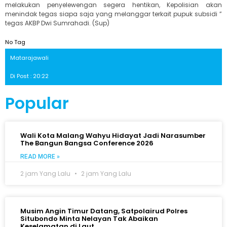
melakukan penyelewengan segera hentikan, Kepolisian akan
menindak tegas siapa saja yang melanggar terkait pupuk subsidi ”
tegas AKBP Dwi Sumrahadi. (Sup)
No Tag
Matarajawali
Di Post : 20:22
Popular
Wali Kota Malang Wahyu Hidayat Jadi Narasumber
The Bangun Bangsa Conference 2026
READ MORE »
2 jam Yang Lalu
2 jam Yang Lalu
Musim Angin Timur Datang, Satpolairud Polres
Situbondo Minta Nelayan Tak Abaikan
Keselamatan di Laut