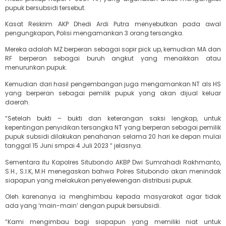
pupuk bersubsidi tersebut.
Kasat Reskrim AKP Dhedi Ardi Putra menyebutkan pada awal
pengungkapan, Polisi mengamankan 3 orang tersangka.
Mereka adalah MZ berperan sebagai sopir pick up, kemudian MA dan
RF berperan sebagai buruh angkut yang menaikkan atau
menurunkan pupuk.
Kemudian dari hasil pengembangan juga mengamankan NT als HS
yang berperan sebagai pemilik pupuk yang akan dijual keluar
daerah.
“Setelah bukti – bukti dan keterangan saksi lengkap, untuk
kepentingan penyidikan tersangka NT yang berperan sebagai pemilik
pupuk subsidi dilakukan penahanan selama 20 hari ke depan mulai
tanggal 15 Juni smpai 4 Juli 2023 “ jelasnya.
Sementara itu Kapolres Situbondo AKBP Dwi Sumrahadi Rakhmanto,
S.H., S.I.K, M.H menegaskan bahwa Polres Situbondo akan menindak
siapapun yang melakukan penyelewengan distribusi pupuk.
Oleh karenanya ia menghimbau kepada masyarakat agar tidak
ada yang ‘main-main’ dengan pupuk bersubsidi.
“Kami mengimbau bagi siapapun yang memiliki niat untuk