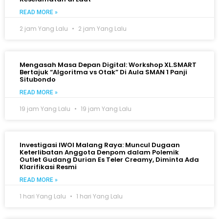
READ MORE »
2 jam Yang Lalu
2 jam Yang Lalu
Mengasah Masa Depan Digital: Workshop XL.SMART
Bertajuk “Algoritma vs Otak” Di Aula SMAN 1 Panji
Situbondo
READ MORE »
19 jam Yang Lalu
19 jam Yang Lalu
Investigasi IWOI Malang Raya: Muncul Dugaan
Keterlibatan Anggota Denpom dalam Polemik
Outlet Gudang Durian Es Teler Creamy, Diminta Ada
Klarifikasi Resmi
READ MORE »
1 hari Yang Lalu
1 hari Yang Lalu