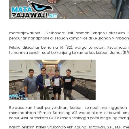
matarajawali.net – Situbondo; Unit Resmob Tengah Satreskrim P
pencurian handphone di sebuah kamar kos di Kelurahan Mimbaan,
Pelaku diketahui bernama IR (32), warga Lumutan, Kecamata
temannya sendiri, saat berkunjung ke kamar kos korban, Jumat (5
Berdasarkan hasil penyelidikan, korban sempat meninggalkan 
memindahkan HP merk Samsung A13 warna hitam ke bawah emb
kabur. Aksi ini terekam CCTV kosan sehingga polisi langsung me
Kasat Reskrim Polres Situbondo AKP Agung Hartawan, S.H., M.H. men