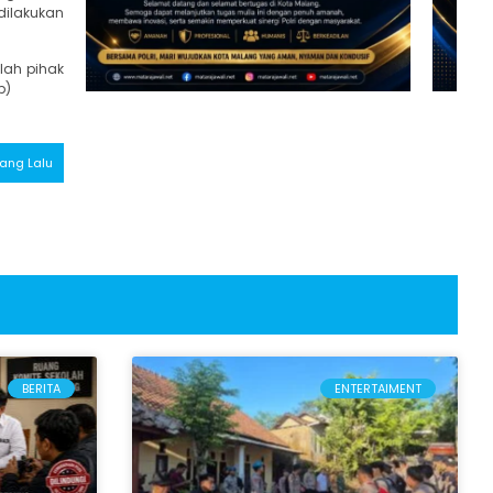
dilakukan
lah pihak
p)
 Yang Lalu
BERITA
ENTERTAIMENT