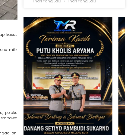
1 hari Yang Lalu
1 hari Yang Lalu
kap kasus
one milik
u, pelaku
 membawa
engadilan.