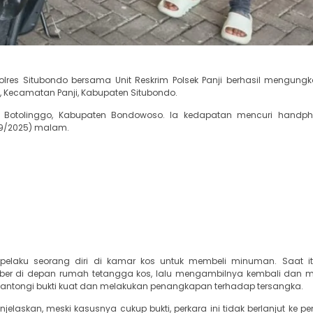
olres Situbondo bersama Unit Reskrim Polsek Panji berhasil mengung
 Kecamatan Panji, Kabupaten Situbondo.
n Botolinggo, Kabupaten Bondowoso. Ia kedapatan mencuri handph
/9/2025) malam.
pelaku seorang diri di kamar kos untuk membeli minuman. Saat it
er di depan rumah tetangga kos, lalu mengambilnya kembali dan
ngantongi bukti kuat dan melakukan penangkapan terhadap tersangka.
jelaskan, meski kasusnya cukup bukti, perkara ini tidak berlanjut ke p