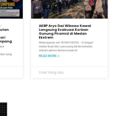
t
AKBP Aryo Dwi Wibowo Kawal
gutan
Langsung Evakuasi Korban
n
Gunung Piramid di Medan
ari
Ekstrem
umpang
Matarajawali.net–BONDOWOSO – Di tengah
paya
medan terjal dan cuaca yang tak bersahabat,
sebuah operasi kemanusiaan di
rikan uang
READ MORE »
1 hari Yang Lalu