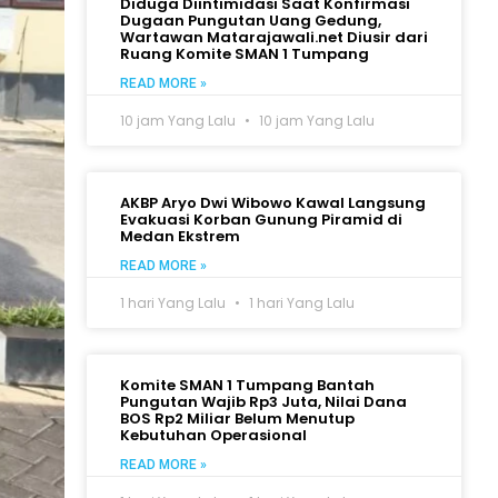
Diduga Diintimidasi Saat Konfirmasi
Dugaan Pungutan Uang Gedung,
Wartawan Matarajawali.net Diusir dari
Ruang Komite SMAN 1 Tumpang
READ MORE »
10 jam Yang Lalu
10 jam Yang Lalu
AKBP Aryo Dwi Wibowo Kawal Langsung
Evakuasi Korban Gunung Piramid di
Medan Ekstrem
READ MORE »
1 hari Yang Lalu
1 hari Yang Lalu
Komite SMAN 1 Tumpang Bantah
Pungutan Wajib Rp3 Juta, Nilai Dana
BOS Rp2 Miliar Belum Menutup
Kebutuhan Operasional
READ MORE »