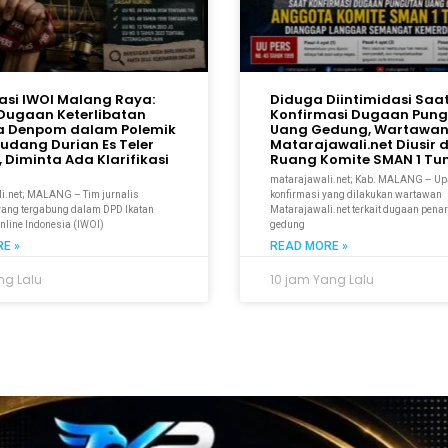
gasi IWOI Malang Raya:
Diduga Diintimidasi Saa
Dugaan Keterlibatan
Konfirmasi Dugaan Pun
a Denpom dalam Polemik
Uang Gedung, Wartawa
Gudang Durian Es Teler
Matarajawali.net Diusir d
 Diminta Ada Klarifikasi
Ruang Komite SMAN 1 T
matarajawali.net; Kab. MALANG – U
i.net; MALANG – Tim jurnalis
konfirmasi yang dilakukan wartawan
 yang tergabung dalam DPD Ikatan
Matarajawali.net terkait dugaan pena
line Indonesia (IWOI)
gedung
E »
READ MORE »
ng Lalu
10 jam Yang Lalu