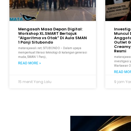
Mengasah Masa Depan Digital:
Investi
Workshop XL.SMART Bertajuk
Muncul 
“Algoritma vs Otak” Di Aula SMAN
Anggot
1 Panji Situbondo
Outlet 
Creamy,
matarajawali.net; SITUBONDO – Dalam upaya
Resmi
memperkuat literasi teknologi di kalangan generasi
muda, SMAN 1 Panji,
matarajawal
investigasi
READ MORE »
Wartawan On
READ MOR
15 menit Yang Lalu
9 jam Ya