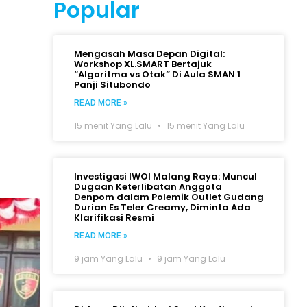
Popular
Mengasah Masa Depan Digital:
Workshop XL.SMART Bertajuk
“Algoritma vs Otak” Di Aula SMAN 1
Panji Situbondo
READ MORE »
15 menit Yang Lalu
15 menit Yang Lalu
Investigasi IWOI Malang Raya: Muncul
Dugaan Keterlibatan Anggota
Denpom dalam Polemik Outlet Gudang
Durian Es Teler Creamy, Diminta Ada
Klarifikasi Resmi
READ MORE »
9 jam Yang Lalu
9 jam Yang Lalu