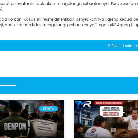
urat pernyataan tidak akan mengulangi perbuatannya. Penyelesaian 
).
da korban. Kasus ini resmi dihentikan penyidikannya karena kedua be
ji, dan ke depan tidak mengulangi perbuatannya,” tegas AKP Agung.(su
Di Post : 11 bulan
BERITA