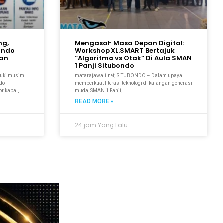
ng,
Mengasah Masa Depan Digital:
bondo
Workshop XL.SMART Bertajuk
kan
“Algoritma vs Otak” Di Aula SMAN
1 Panji Situbondo
suki musim
matarajawali.net; SITUBONDO – Dalam upaya
ndo
memperkuat literasi teknologi di kalangan generasi
r kapal,
muda, SMAN 1 Panji,
READ MORE »
24 jam Yang Lalu