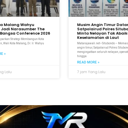
ta Malang Wahyu
Musim Angin Timur Data
 Jadi Narasumber The
Satpolairud Polres Situ
Bangsa Conference 2026
Minta Nelayan Tak Abai
Keselamatan di Laut
aparkan Strategi Membangun Kota
n, Wali Kota Malang, Dr. Ir. Wahyu
Matarajawali.net–Situbondo – Mema
M
angin timur, Satpolairud Polres Situbo
mengingatkan seluruh nelayan, operato
E »
hingga
READ MORE »
ng Lalu
7 jam Yang Lalu