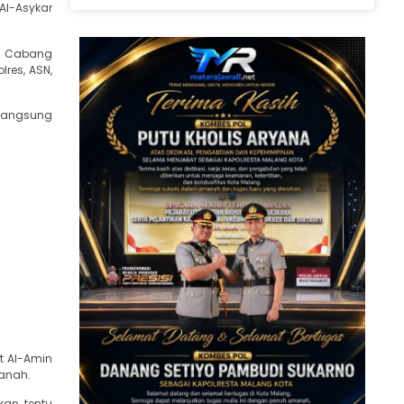
Al-Asykar
ri Cabang
lres, ASN,
rlangsung
t Al-Amin
manah.
an, tentu