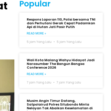
Popular
at
Respons Laporan 110, Polisi bersama TNI
dan Perhutani Gerak Cepat Padamkan
Api di Hutan Jati Pasir Putih
READ MORE »
5 jam Yang Lalu
5 jam Yang Lalu
Wali Kota Malang Wahyu Hidayat Jadi
Narasumber The Bangun Bangsa
Conference 2026
READ MORE »
7 jam Yang Lalu
7 jam Yang Lalu
Musim Angin Timur Datang,
Satpolairud Polres Situbondo Minta
Nelayan Tak Abaikan Keselamatan di