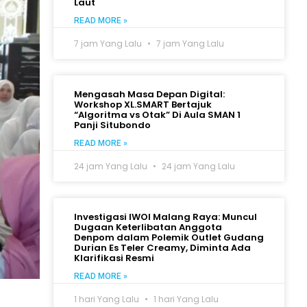
Laut
READ MORE »
7 jam Yang Lalu
7 jam Yang Lalu
Mengasah Masa Depan Digital:
Workshop XL.SMART Bertajuk
“Algoritma vs Otak” Di Aula SMAN 1
Panji Situbondo
READ MORE »
24 jam Yang Lalu
24 jam Yang Lalu
Investigasi IWOI Malang Raya: Muncul
Dugaan Keterlibatan Anggota
Denpom dalam Polemik Outlet Gudang
Durian Es Teler Creamy, Diminta Ada
Klarifikasi Resmi
READ MORE »
1 hari Yang Lalu
1 hari Yang Lalu