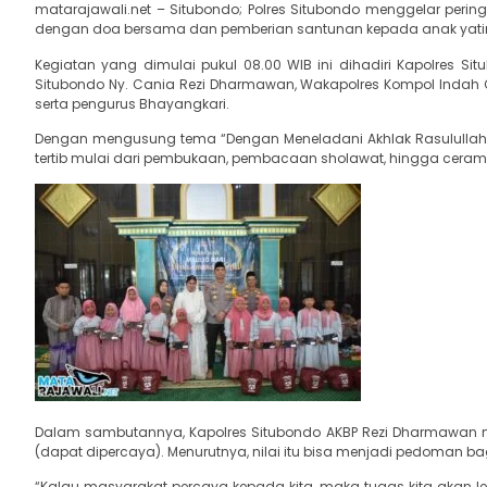
matarajawali.net – Situbondo; Polres Situbondo menggelar per
dengan doa bersama dan pemberian santunan kepada anak yatim 
Kegiatan yang dimulai pukul 08.00 WIB ini dihadiri Kapolres Si
Situbondo Ny. Cania Rezi Dharmawan, Wakapolres Kompol Indah Citra
serta pengurus Bhayangkari.
Dengan mengusung tema “Dengan Meneladani Akhlak Rasulullah S
tertib mulai dari pembukaan, pembacaan sholawat, hingga cerama
Dalam sambutannya, Kapolres Situbondo AKBP Rezi Dharmawan me
(dapat dipercaya). Menurutnya, nilai itu bisa menjadi pedoman b
“Kalau masyarakat percaya kepada kita, maka tugas kita akan leb