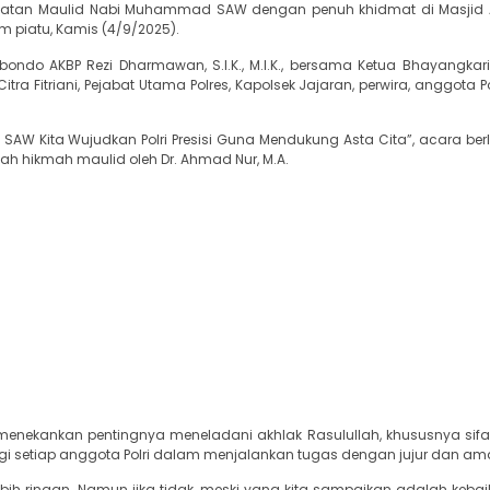
ingatan Maulid Nabi Muhammad SAW dengan penuh khidmat di Masjid 
piatu, Kamis (4/9/2025).
tubondo AKBP Rezi Dharmawan, S.I.K., M.I.K., bersama Ketua Bhayangka
 Fitriani, Pejabat Utama Polres, Kapolsek Jajaran, perwira, anggota Po
AW Kita Wujudkan Polri Presisi Guna Mendukung Asta Cita”, acara be
h hikmah maulid oleh Dr. Ahmad Nur, M.A.
nekankan pentingnya meneladani akhlak Rasulullah, khususnya sifa
agi setiap anggota Polri dalam menjalankan tugas dengan jujur dan a
ih ringan. Namun jika tidak, meski yang kita sampaikan adalah kebaik