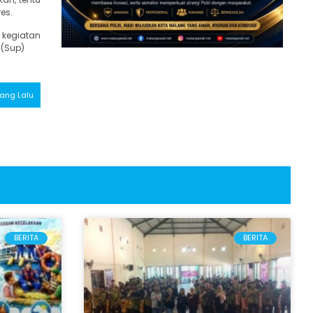
es.
 kegiatan
.(Sup)
 Yang Lalu
BERITA
BERITA