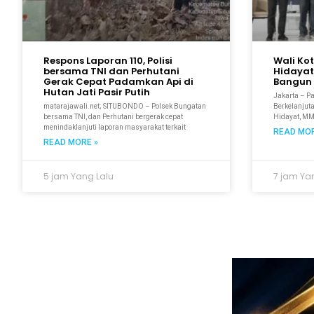
Respons Laporan 110, Polisi
Wali Ko
bersama TNI dan Perhutani
Hidayat
Gerak Cepat Padamkan Api di
Bangun 
Hutan Jati Pasir Putih
Jakarta – P
matarajawali.net; SITUBONDO – Polsek Bungatan
Berkelanjuta
bersama TNI, dan Perhutani bergerak cepat
Hidayat, M
menindaklanjuti laporan masyarakat terkait
READ MOR
READ MORE »
5 jam Yang Lalu
7 jam Ya