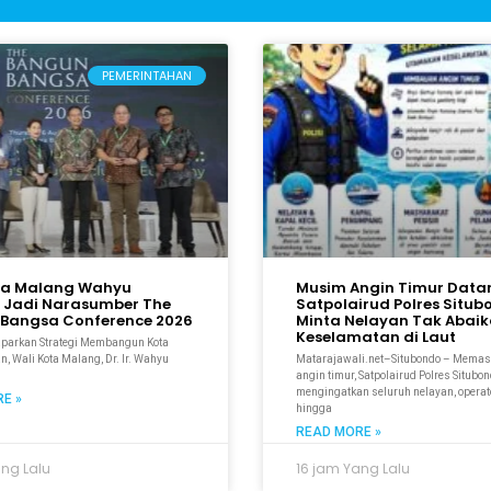
PEMERINTAHAN
ta Malang Wahyu
Musim Angin Timur Data
 Jadi Narasumber The
Satpolairud Polres Situ
Bangsa Conference 2026
Minta Nelayan Tak Abai
Keselamatan di Laut
aparkan Strategi Membangun Kota
n, Wali Kota Malang, Dr. Ir. Wahyu
Matarajawali.net–Situbondo – Mema
M
angin timur, Satpolairud Polres Situbo
mengingatkan seluruh nelayan, operato
E »
hingga
READ MORE »
ang Lalu
16 jam Yang Lalu