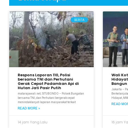
BERITA
Respons Laporan 110, Polisi
Wali Ko
bersama TNI dan Perhutani
Hidayat
Gerak Cepat Padamkan Api di
Bangun 
Hutan Jati Pasir Putih
Jakarta – P
matarajawali.net; SITUBONDO – Polsek Bungatan
Berkelanjuta
bersama TNI, dan Perhutani bergerak cepat
Hidayat, M
menindaklanjuti laporan masyarakat terkait
READ MOR
READ MORE »
14 jam Yang Lalu
16 jam Y