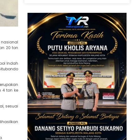
 nasional
an 20 ton
pol Indah
Situbondo
 merupakan
 4 ton ke
al, sesuai
ihasilkan
a.