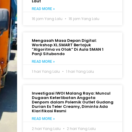
Laut
READ MORE »
16 jam Yang Lalu
16 jam Yang Lalu
Mengasah Masa Depan Digital:
Workshop XL.SMART Bertajuk
“Algoritma vs Otak” Di Aula SMAN 1
Panji Situbondo
READ MORE »
1 hari Yang Lalu
1 hari Yang Lalu
Investigasi IWOI Malang Raya: Muncul
Dugaan Keterlibatan Anggota
Denpom dalam Polemik Outlet Gudang
Durian Es Teler Creamy, Diminta Ada
Klarifikasi Resmi
READ MORE »
2 hari Yang Lalu
2 hari Yang Lalu