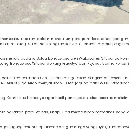
erus memperkuat peran dalam mendukung program ketahanan pangan
h Perum Bulog. Salah satu langkah konkret dilakukan melalui pengirim
dilepas menuju gudang Bulog Bondowoso oleh Wakapolres Situbondo Kom
g Cabang Bondowoso/Situbondo Panji Prasetyo dan Pejabat Utama Polres 
akapolres Kompol Indah Citra Fitriani mengatakan, pengiriman tersebut
sek Besuki juga telah menyalurkan 10 ton jagung dan Polsek Panarukan
log. Kami terus berupaya agar hasil panen petani bisa terserap maksim
eningkatkan produktivitas, tetapi juga memastikan komoditas yang d
, agar jagung petani siap diserap dengan harga yang layak,” tambahny