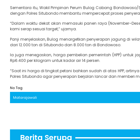
Sementara itu, Wakil Pimpinan Perum Bulog Cabang Bondowoso/Sit
dengan Polres Situbondo membantu mempercepat proses penyerapa
“Dalam waktu dekat akan memasuki panen raya (November–Desembe
kami serap sesuai target,” ujarnya.
Panji menjelaskan, Bulog menargetkan penyerapan jagung di wila
dari 12.000 ton di Situbondo dan 8.000 ton di Bondowoso.
Ia juga menegaskan, harga pembelian pemerintah (HPP) untuk jag
Rp6.400 per kilogram untuk kadar air 14 persen.
“Saat ini harga di tingkat petani bahkan sudah di atas HPP, artiny
Polres Situbondo agar penyerapan berjalan lancar dan memberi man
No Tag
Matarajawali
Berita Serupa