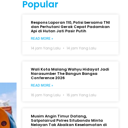
Popular
Respons Laporan 110, Polisi bersama TNI
dan Perhutani Gerak Cepat Padamkan
Api di Hutan Jati Pasir Putih
READ MORE »
14 jam Yang Lalu
14 jam Yang Lalu
Wali Kota Malang Wahyu Hidayat Jadi
Narasumber The Bangun Bangsa
Conference 2026
READ MORE »
16 jam Yang Lalu
16 jam Yang Lalu
Musim Angin Timur Datang,
Satpolairud Polres Situbondo Minta
Nelayan Tak Abaikan Keselamatan di