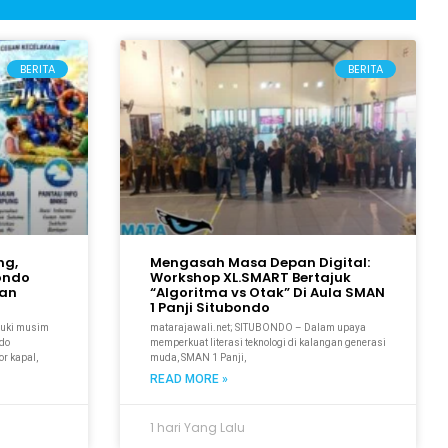
BERITA
BERITA
ng,
Mengasah Masa Depan Digital:
bondo
Workshop XL.SMART Bertajuk
kan
“Algoritma vs Otak” Di Aula SMAN
1 Panji Situbondo
suki musim
matarajawali.net; SITUBONDO – Dalam upaya
ndo
memperkuat literasi teknologi di kalangan generasi
r kapal,
muda, SMAN 1 Panji,
READ MORE »
1 hari Yang Lalu