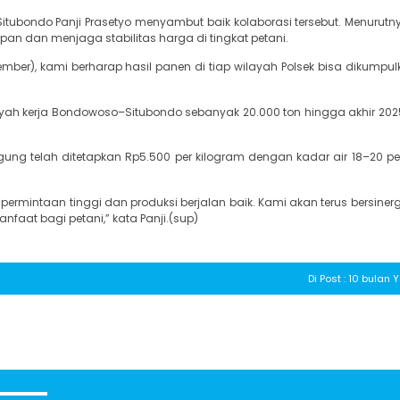
ubondo Panji Prasetyo menyambut baik kolaborasi tersebut. Menurutnya
n dan menjaga stabilitas harga di tingkat petani.
r), kami berharap hasil panen di tiap wilayah Polsek bisa dikumpul
yah kerja Bondowoso–Situbondo sebanyak 20.000 ton hingga akhir 2025 
ung telah ditetapkan Rp5.500 per kilogram dengan kadar air 18–20 pe
a permintaan tinggi dan produksi berjalan baik. Kami akan terus bersine
faat bagi petani,” kata Panji.(sup)
Di Post : 10 bulan 