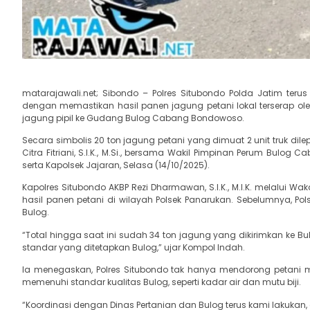
matarajawali.net; Sibondo – Polres Situbondo Polda Jatim t
dengan memastikan hasil panen jagung petani lokal terserap ole
jagung pipil ke Gudang Bulog Cabang Bondowoso.
Secara simbolis 20 ton jagung petani yang dimuat 2 unit truk 
Citra Fitriani, S.I.K., M.Si., bersama Wakil Pimpinan Perum Bulo
serta Kapolsek Jajaran, Selasa (14/10/2025).
Kapolres Situbondo AKBP Rezi Dharmawan, S.I.K., M.I.K. melalui W
hasil panen petani di wilayah Polsek Panarukan. Sebelumnya, Pol
Bulog.
“Total hingga saat ini sudah 34 ton jagung yang dikirimkan ke Bu
standar yang ditetapkan Bulog,” ujar Kompol Indah.
Ia menegaskan, Polres Situbondo tak hanya mendorong petani m
memenuhi standar kualitas Bulog, seperti kadar air dan mutu biji.
“Koordinasi dengan Dinas Pertanian dan Bulog terus kami lakukan