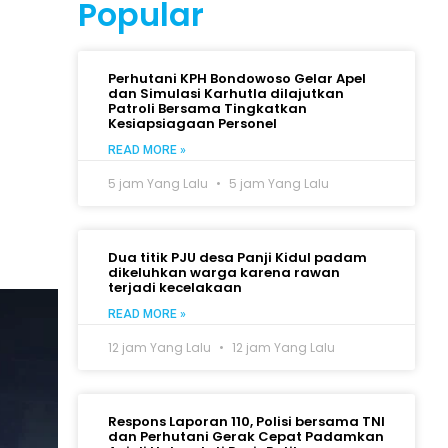
Popular
Perhutani KPH Bondowoso Gelar Apel
dan Simulasi Karhutla dilajutkan
Patroli Bersama Tingkatkan
Kesiapsiagaan Personel
READ MORE »
5 jam Yang Lalu
5 jam Yang Lalu
Dua titik PJU desa Panji Kidul padam
dikeluhkan warga karena rawan
terjadi kecelakaan
READ MORE »
12 jam Yang Lalu
12 jam Yang Lalu
Respons Laporan 110, Polisi bersama TNI
dan Perhutani Gerak Cepat Padamkan