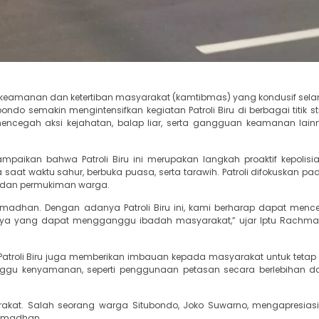
i keamanan dan ketertiban masyarakat (kamtibmas) yang kondusif sel
o semakin mengintensifkan kegiatan Patroli Biru di berbagai titik str
mencegah aksi kejahatan, balap liar, serta gangguan keamanan lai
paikan bahwa Patroli Biru ini merupakan langkah proaktif kepolis
t waktu sahur, berbuka puasa, serta tarawih. Patroli difokuskan pad
an dan permukiman warga.
dhan. Dengan adanya Patroli Biru ini, kami berharap dapat menc
innya yang dapat mengganggu ibadah masyarakat,” ujar Iptu Rachma
 Patroli Biru juga memberikan imbauan kepada masyarakat untuk teta
ggu kenyamanan, seperti penggunaan petasan secara berlebihan d
yarakat. Salah seorang warga Situbondo, Joko Suwarno, mengapresias
Ramadhan.