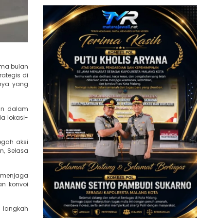
ama bulan
ategis di
nnya yang
ian dalam
a lokasi-
egah aksi
n, Selasa
p menjaga
an konvoi
i langkah