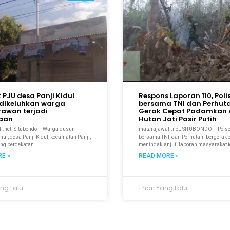
k PJU desa Panji Kidul
Respons Laporan 110, Polis
dikeluhkan warga
bersama TNI dan Perhut
rawan terjadi
Gerak Cepat Padamkan A
kaan
Hutan Jati Pasir Putih
i.net; Situbondo – Warga dusun
matarajawali.net; SITUBONDO – Pols
r, desa Panji Kidul, kecamatan Panji,
bersama TNI, dan Perhutani bergerak 
ang berdekatan
menindaklanjuti laporan masyarakat t
E »
READ MORE »
ng Lalu
1 hari Yang Lalu