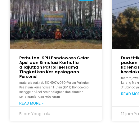
Perhutani KPH Bondowoso Gelar
Dua titi
Apel dan Simulasi Karhutla
padam 
dilajutkan Patroli Bersama
karena 
Tingkatkan Kesiapsiagaan
kecela
Personel
matarajawal
matarajawai.net; BONDOWOSO-Perum Perhutani
karang Makmu
Kesatuan Pemangkuan Hutan (KPH) Bondowoso
Situbondo y
menggelar Apel Kesiapsiagaan dan simulasi
READ MOR
penanggulangan kebakaran
READ MORE »
5 jam Yang Lalu
12 jam Ya