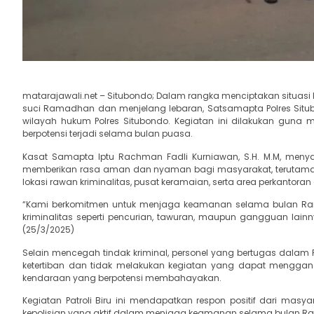
matarajawali.net – Situbondo; Dalam rangka menciptakan situas
suci Ramadhan dan menjelang lebaran, Satsamapta Polres Situbond
wilayah hukum Polres Situbondo. Kegiatan ini dilakukan guna 
berpotensi terjadi selama bulan puasa.
Kasat Samapta Iptu Rachman Fadli Kurniawan, S.H. M.M, menyam
memberikan rasa aman dan nyaman bagi masyarakat, terutama saa
lokasi rawan kriminalitas, pusat keramaian, serta area perkantor
“Kami berkomitmen untuk menjaga keamanan selama bulan Rama
kriminalitas seperti pencurian, tawuran, maupun gangguan la
(25/3/2025)
Selain mencegah tindak kriminal, personel yang bertugas dalam
ketertiban dan tidak melakukan kegiatan yang dapat menggan
kendaraan yang berpotensi membahayakan.
Kegiatan Patroli Biru ini mendapatkan respon positif dari mas
kepolisian yang aktif dalam menjaga keamanan selama bulan 