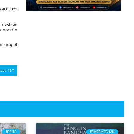
efek jera
 Ramadhan
b apabila
kat dapat
ost : 12:11
BERITA
PEMERINTAHAN