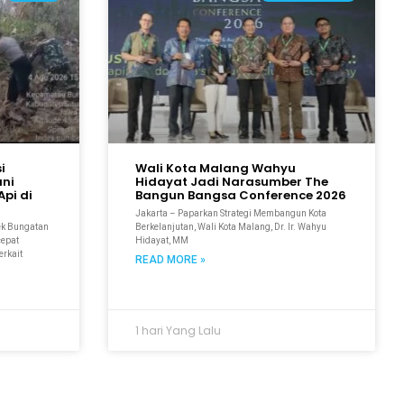
i
Wali Kota Malang Wahyu
ani
Hidayat Jadi Narasumber The
pi di
Bangun Bangsa Conference 2026
Jakarta – Paparkan Strategi Membangun Kota
ek Bungatan
Berkelanjutan, Wali Kota Malang, Dr. Ir. Wahyu
cepat
Hidayat, MM
erkait
READ MORE »
1 hari Yang Lalu