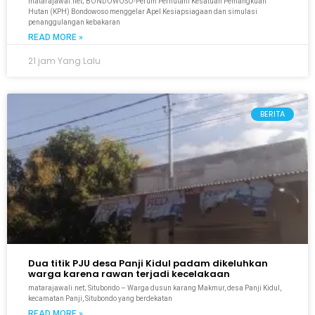
matarajawai.net; BONDOWOSO-Perum Perhutani Kesatuan Pemangkuan
Hutan (KPH) Bondowoso menggelar Apel Kesiapsiagaan dan simulasi
penanggulangan kebakaran
READ MORE »
21 jam Yang Lalu
BERITA
Dua titik PJU desa Panji Kidul padam dikeluhkan
warga karena rawan terjadi kecelakaan
matarajawali.net; Situbondo – Warga dusun karang Makmur, desa Panji Kidul,
kecamatan Panji, Situbondo yang berdekatan
READ MORE »