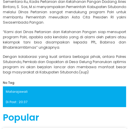
Sementara itu, Kadis Pertanian dan Ketahanan Pangan Dadang Aries
Bintoro, S. Sos, M.si menyampaikan Pemerintah Kabupaten Situbondo
melalui DInas Pertanian sangat mendukung program Polri untuk
membantu Pemerintah mewudkan Asta Cita Presiden RI yakni
Swasembada Pangan.
“Kami dari Dinas Pertanian dan Ketahanan Pangan siap mensuport
program Polri, apabila ada kendala yang di alami oleh petani atau
kelompok tani bisa disampaikan kepada PPL, Babinsa dan
Bhabinkamtibmas” ungkapnya.
Dengan kolaborasi yang kuat antara berbagai pihak, antara Polres
Situbondo, Pemkab dan Gapoktan di Desa Gelung Panarukan optimis
program ini akan berjalan lancar dan membawa manfaat besar
bagi masyarakat di Kabupaten Situbondo.(sup)
No Tag
Matarajawali
Di Post : 20:37
Popular