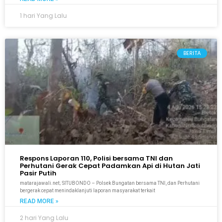
1 hari Yang Lalu
BERITA
Respons Laporan 110, Polisi bersama TNI dan
Perhutani Gerak Cepat Padamkan Api di Hutan Jati
Pasir Putih
matarajawali.net; SITUBONDO – Polsek Bungatan bersama TNI, dan Perhutani
bergerak cepat menindaklanjuti laporan masyarakat terkait
READ MORE »
2 hari Yang Lalu