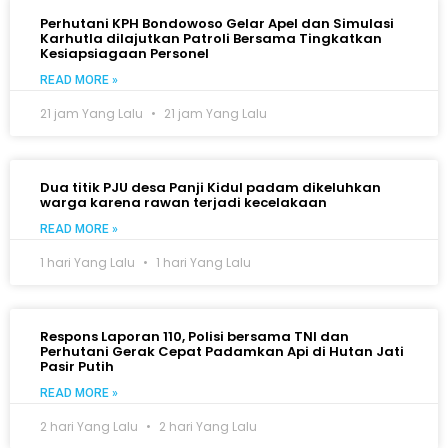
Perhutani KPH Bondowoso Gelar Apel dan Simulasi
Karhutla dilajutkan Patroli Bersama Tingkatkan
Kesiapsiagaan Personel
READ MORE »
21 jam Yang Lalu
21 jam Yang Lalu
Dua titik PJU desa Panji Kidul padam dikeluhkan
warga karena rawan terjadi kecelakaan
READ MORE »
1 hari Yang Lalu
1 hari Yang Lalu
Respons Laporan 110, Polisi bersama TNI dan
Perhutani Gerak Cepat Padamkan Api di Hutan Jati
Pasir Putih
READ MORE »
2 hari Yang Lalu
2 hari Yang Lalu