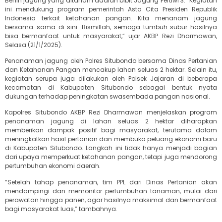
Benih jagung yang ditanam adalah bibit Jagung Pertiwi 3. “Kegiatan
ini mendukung program pemerintah Asta Cita Presiden Republik
Indonesia terkait ketahanan pangan. Kita menanam jagung
bersama-sama di sini. Bismillah, semoga tumbuh subur hasilnya
bisa bermanfaat untuk masyarakat,” ujar AKBP Rezi Dharmawan,
Selasa (21/1/2025).
Penanaman jagung oleh Polres Situbondo bersama Dinas Pertanian
dan Ketahanan Pangan mencakup lahan seluas 2 hektar. Selain itu,
kegiatan serupa juga dilakukan oleh Polsek Jajaran di beberapa
kecamatan di Kabupaten Situbondo sebagai bentuk nyata
dukungan terhadap peningkatan swasembada pangan nasional.
Kapolres Situbondo AKBP Rezi Dharmawan menjelaskan program
penanaman jagung di lahan seluas 2 hektar diharapkan
memberikan dampak positif bagi masyarakat, terutama dalam
meningkatkan hasil pertanian dan membuka peluang ekonomi baru
di Kabupaten Situbondo. Langkah ini tidak hanya menjadi bagian
dari upaya memperkuat ketahanan pangan, tetapi juga mendorong
pertumbuhan ekonomi daerah.
“Setelah tahap penanaman, tim PPL dari Dinas Pertanian akan
mendampingi dan memonitor pertumbuhan tanaman, mulai dari
perawatan hingga panen, agar hasilnya maksimal dan bermanfaat
bagi masyarakat luas,” tambahnya.