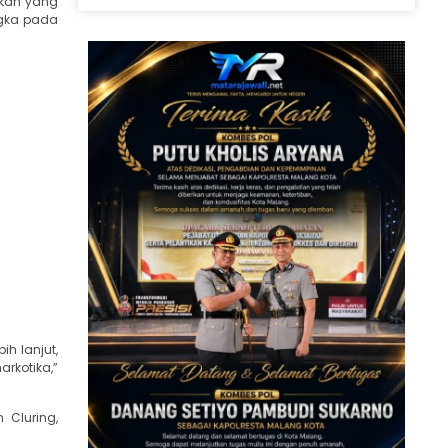
ikan yang
ngka pada
ih lanjut,
rkotika,”
 Cluring,