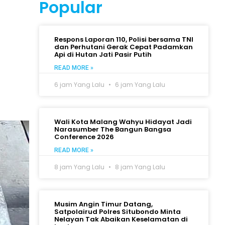
Popular
Respons Laporan 110, Polisi bersama TNI
dan Perhutani Gerak Cepat Padamkan
Api di Hutan Jati Pasir Putih
READ MORE »
6 jam Yang Lalu
6 jam Yang Lalu
Wali Kota Malang Wahyu Hidayat Jadi
Narasumber The Bangun Bangsa
Conference 2026
READ MORE »
8 jam Yang Lalu
8 jam Yang Lalu
Musim Angin Timur Datang,
Satpolairud Polres Situbondo Minta
Nelayan Tak Abaikan Keselamatan di