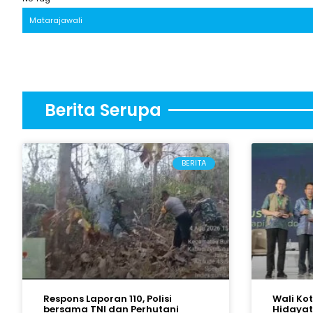
Matarajawali
Berita Serupa
BERITA
Respons Laporan 110, Polisi
Wali Ko
bersama TNI dan Perhutani
Hidayat