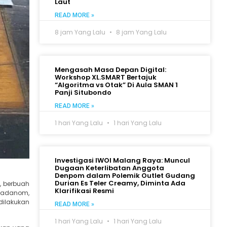
Laut
READ MORE »
8 jam Yang Lalu
8 jam Yang Lalu
Mengasah Masa Depan Digital:
Workshop XL.SMART Bertajuk
“Algoritma vs Otak” Di Aula SMAN 1
Panji Situbondo
READ MORE »
1 hari Yang Lalu
1 hari Yang Lalu
Investigasi IWOI Malang Raya: Muncul
Dugaan Keterlibatan Anggota
Denpom dalam Polemik Outlet Gudang
Durian Es Teler Creamy, Diminta Ada
, berbuah
Klarifikasi Resmi
madanom,
dilakukan
READ MORE »
1 hari Yang Lalu
1 hari Yang Lalu