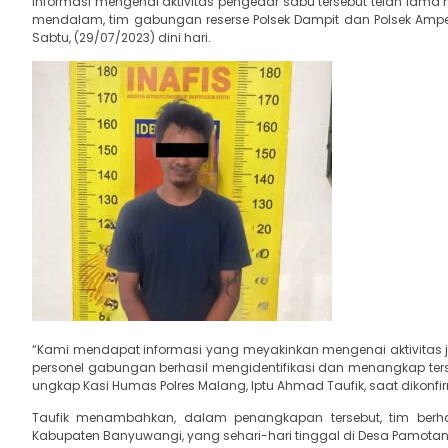
Informasi mengenai aktivitas pengedar sabu tersebut telah lama 
mendalam, tim gabungan reserse Polsek Dampit dan Polsek Amp
Sabtu, (29/07/2023) dini hari.
“Kami mendapat informasi yang meyakinkan mengenai aktivitas jual
personel gabungan berhasil mengidentifikasi dan menangkap ter
ungkap Kasi Humas Polres Malang, Iptu Ahmad Taufik, saat dikonfir
Taufik menambahkan, dalam penangkapan tersebut, tim berha
Kabupaten Banyuwangi, yang sehari-hari tinggal di Desa Pamota