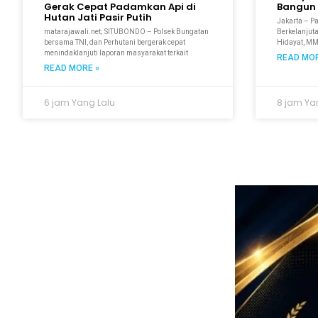
Gerak Cepat Padamkan Api di
Bangun 
Hutan Jati Pasir Putih
Jakarta – P
matarajawali.net; SITUBONDO – Polsek Bungatan
Berkelanjuta
bersama TNI, dan Perhutani bergerak cepat
Hidayat, M
menindaklanjuti laporan masyarakat terkait
READ MOR
READ MORE »
6 jam Yang Lalu
8 jam Ya