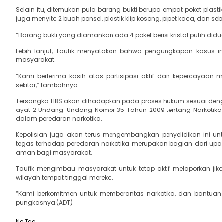
Selain itu, ditemukan pula barang bukti berupa empat poket plastik 
juga menyita 2 buah ponsel, plastik klip kosong, pipet kaca, dan s
“Barang bukti yang diamankan ada 4 poket berisi kristal putih didu
Lebih lanjut, Taufik menyatakan bahwa pengungkapan kasus ini
masyarakat.
“Kami berterima kasih atas partisipasi aktif dan kepercayaa
sekitar,” tambahnya.
Tersangka HBS akan dihadapkan pada proses hukum sesuai dengan 
ayat 2 Undang-Undang Nomor 35 Tahun 2009 tentang Narkotik
dalam peredaran narkotika.
Kepolisian juga akan terus mengembangkan penyelidikan ini unt
tegas terhadap peredaran narkotika merupakan bagian dari upa
aman bagi masyarakat.
Taufik mengimbau masyarakat untuk tetap aktif melaporkan jika
wilayah tempat tinggal mereka.
“Kami berkomitmen untuk memberantas narkotika, dan bantuan 
pungkasnya.(ADT)
No Tag