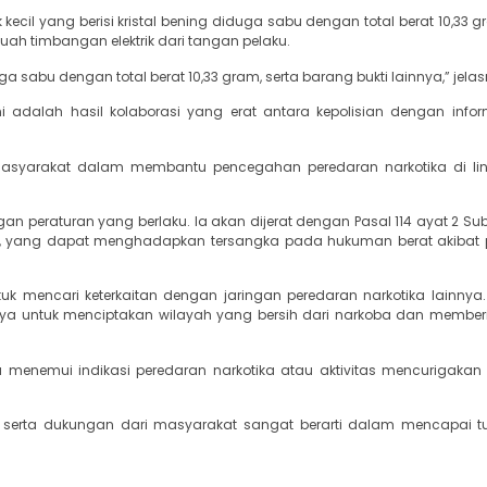
kecil yang berisi kristal bening diduga sabu dengan total berat 10,33 gr
ebuah timbangan elektrik dari tangan pelaku.
ga sabu dengan total berat 10,33 gram, serta barang bukti lainnya,” jela
 adalah hasil kolaborasi yang erat antara kepolisian dengan infor
n masyarakat dalam membantu pencegahan peredaran narkotika di l
peraturan yang berlaku. Ia akan dijerat dengan Pasal 114 ayat 2 Sub 
a, yang dapat menghadapkan tersangka pada hukuman berat akibat
uk mencari keterkaitan dengan jaringan peredaran narkotika lainnya
ya untuk menciptakan wilayah yang bersih dari narkoba dan member
 menemui indikasi peredaran narkotika atau aktivitas mencurigakan d
serta dukungan dari masyarakat sangat berarti dalam mencapai tuj