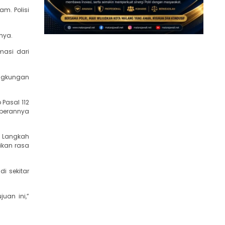
am. Polisi
snya.
masi dari
ingkungan
Pasal 112
 perannya
. Langkah
ikan rasa
i sekitar
uan ini,”