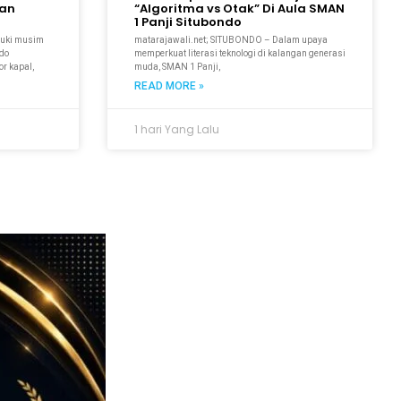
kan
“Algoritma vs Otak” Di Aula SMAN
1 Panji Situbondo
suki musim
matarajawali.net; SITUBONDO – Dalam upaya
ndo
memperkuat literasi teknologi di kalangan generasi
r kapal,
muda, SMAN 1 Panji,
READ MORE »
1 hari Yang Lalu