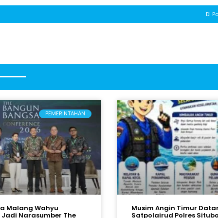
Di Po
PEMERINTAHAN
ta Malang Wahyu
Musim Angin Timur Data
 Jadi Narasumber The
Satpolairud Polres Situ