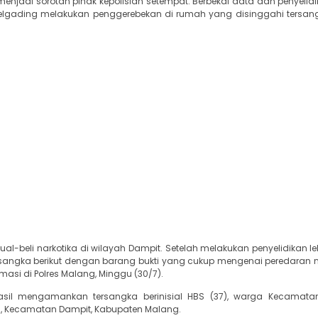
menjadi sorotan pihak kepolisian setempat. Berbekal data dan penyelid
elgading melakukan penggerebekan di rumah yang disinggahi tersa
-beli narkotika di wilayah Dampit. Setelah melakukan penyelidikan leb
sangka berikut dengan barang bukti yang cukup mengenai peredaran na
masi di Polres Malang, Minggu (30/7).
sil mengamankan tersangka berinisial HBS (37), warga Kecamatan
n, Kecamatan Dampit, Kabupaten Malang.