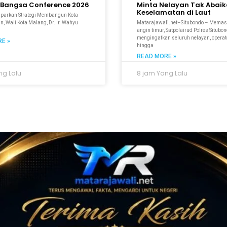
Bangsa Conference 2026
Minta Nelayan Tak Abai
Keselamatan di Laut
aparkan Strategi Membangun Kota
n, Wali Kota Malang, Dr. Ir. Wahyu
Matarajawali.net–Situbondo – Mema
M
angin timur, Satpolairud Polres Situbo
mengingatkan seluruh nelayan, operato
E »
hingga
READ MORE »
ng Lalu
8 jam Yang Lalu