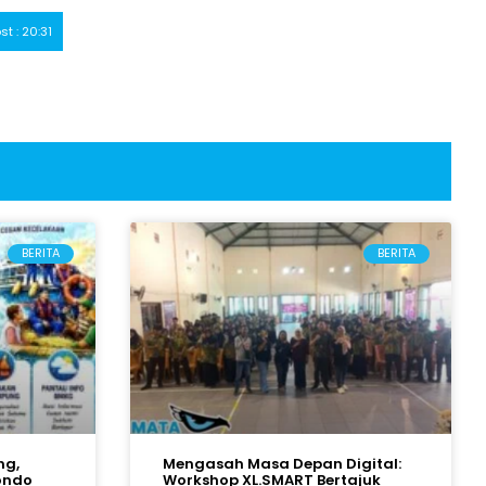
st : 20:31
BERITA
BERITA
ng,
Mengasah Masa Depan Digital:
bondo
Workshop XL.SMART Bertajuk