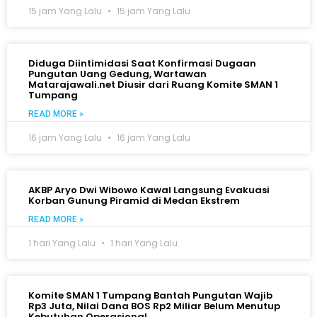
15 jam Yang Lalu
15 jam Yang Lalu
Diduga Diintimidasi Saat Konfirmasi Dugaan
Pungutan Uang Gedung, Wartawan
Matarajawali.net Diusir dari Ruang Komite SMAN 1
Tumpang
READ MORE »
16 jam Yang Lalu
16 jam Yang Lalu
AKBP Aryo Dwi Wibowo Kawal Langsung Evakuasi
Korban Gunung Piramid di Medan Ekstrem
READ MORE »
1 hari Yang Lalu
1 hari Yang Lalu
Komite SMAN 1 Tumpang Bantah Pungutan Wajib
Rp3 Juta, Nilai Dana BOS Rp2 Miliar Belum Menutup
Kebutuhan Operasional