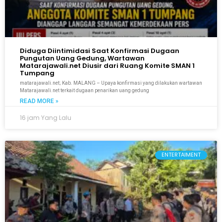
Diduga Diintimidasi Saat Konfirmasi Dugaan
Pungutan Uang Gedung, Wartawan
Matarajawali.net Diusir dari Ruang Komite SMAN 1
Tumpang
matarajawali.net; Kab. MALANG – Upaya konfirmasi yang dilakukan wartawan
Matarajawali.net terkait dugaan penarikan uang gedung
READ MORE »
16 jam Yang Lalu
ENTERTAIMENT