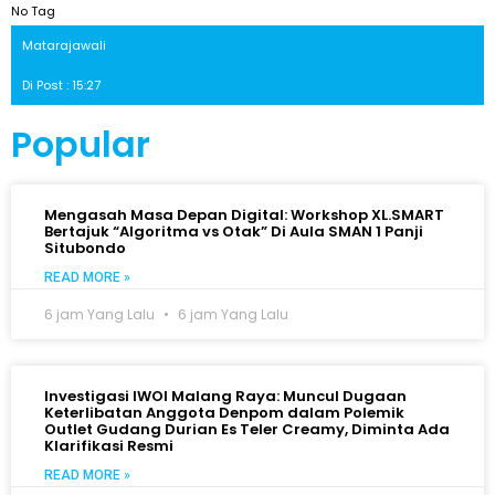
No Tag
Matarajawali
Di Post : 15:27
Popular
Mengasah Masa Depan Digital: Workshop XL.SMART
Bertajuk “Algoritma vs Otak” Di Aula SMAN 1 Panji
Situbondo
READ MORE »
6 jam Yang Lalu
6 jam Yang Lalu
Investigasi IWOI Malang Raya: Muncul Dugaan
Keterlibatan Anggota Denpom dalam Polemik
Outlet Gudang Durian Es Teler Creamy, Diminta Ada
Klarifikasi Resmi
READ MORE »