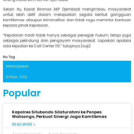
Selain itu, Kasat Binmas AKP Djembadi mengimbau masyarakat
untuk lebih aktif dalam melaporkan segala bentuk gangguan
kamtibmas ataupun kriminalitas dan tidak ragu meminta bantuan
kepada pihak Kepolisian.
“Kepolisian hadir tidak hanya sebagai penegak hukum, tetapi juga
sebagai pelindung dan pengayom masyarakat. Laporkan apabila
ada kejadian ke Call Center 110.” tutupnya.(sup)
No Tag
Matarajawali
Di Post : 11:02
Popular
Kapolres Situbondo Silaturahmi ke Ponpes
Walisongo, Perkuat Sinergi Jaga Kamtibmas
READ MORE »