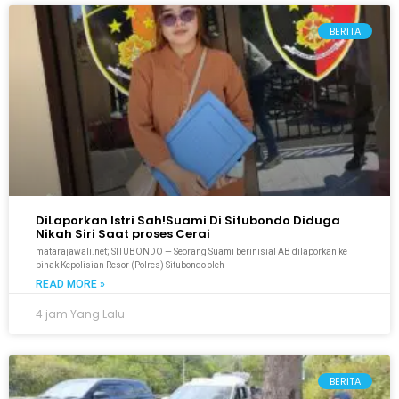
BERITA
DiLaporkan Istri Sah!Suami Di Situbondo Diduga
Nikah Siri Saat proses Cerai
matarajawali.net; SITUBONDO — Seorang Suami berinisial AB dilaporkan ke
pihak Kepolisian Resor (Polres) Situbondo oleh
READ MORE »
4 jam Yang Lalu
BERITA