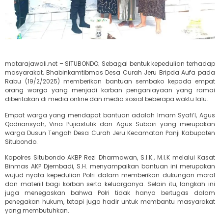
matarajawali.net – SITUBONDO; Sebagai bentuk kepedulian terhadap
masyarakat, Bhabinkamtibmas Desa Curah Jeru Bripda Aufa pada
Rabu (19/2/2025) memberikan bantuan sembako kepada empat
orang warga yang menjadi korban penganiayaan yang ramai
diberitakan di media online dan media sosial beberapa waktu lalu.
Empat warga yang mendapat bantuan adalah Imam Syafi’I, Agus
Qodriansyah, Vina Pujiastutik dan Agus Subairi yang merupakan
warga Dusun Tengah Desa Curah Jeru Kecamatan Panji Kabupaten
Situbondo.
Kapolres Situbondo AKBP Rezi Dharmawan, S.I.K., M.I.K melalui Kasat
Binmas AKP Djembadi, S.H. menyampaikan bantuan ini merupakan
wujud nyata kepedulian Polri dalam memberikan dukungan moral
dan materiil bagi korban serta keluarganya. Selain itu, langkah ini
juga menegaskan bahwa Polri tidak hanya bertugas dalam
penegakan hukum, tetapi juga hadir untuk membantu masyarakat
yang membutuhkan.