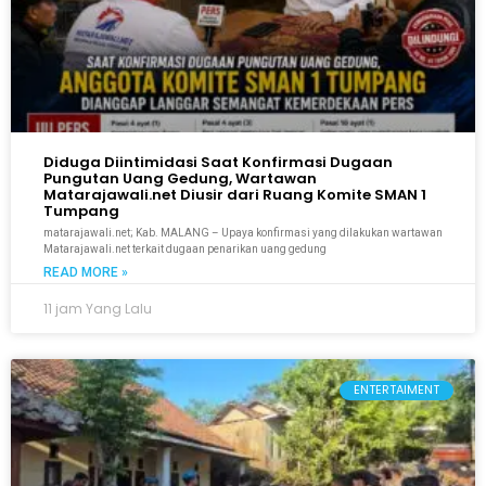
Diduga Diintimidasi Saat Konfirmasi Dugaan
Pungutan Uang Gedung, Wartawan
Matarajawali.net Diusir dari Ruang Komite SMAN 1
Tumpang
matarajawali.net; Kab. MALANG – Upaya konfirmasi yang dilakukan wartawan
Matarajawali.net terkait dugaan penarikan uang gedung
READ MORE »
11 jam Yang Lalu
ENTERTAIMENT