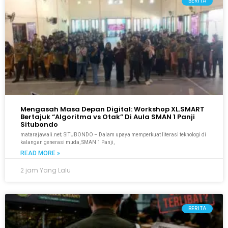
BERITA
Mengasah Masa Depan Digital: Workshop XL.SMART
Bertajuk “Algoritma vs Otak” Di Aula SMAN 1 Panji
Situbondo
matarajawali.net; SITUBONDO – Dalam upaya memperkuat literasi teknologi di
kalangan generasi muda, SMAN 1 Panji,
READ MORE »
2 jam Yang Lalu
BERITA