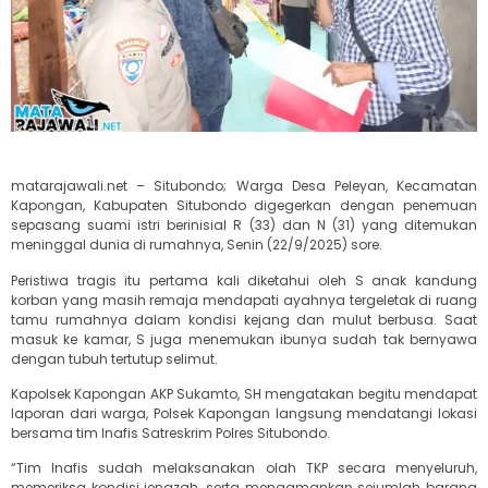
matarajawali.net – Situbondo; Warga Desa Peleyan, Kecamatan
Kapongan, Kabupaten Situbondo digegerkan dengan penemuan
sepasang suami istri berinisial R (33) dan N (31) yang ditemukan
meninggal dunia di rumahnya, Senin (22/9/2025) sore.
Peristiwa tragis itu pertama kali diketahui oleh S anak kandung
korban yang masih remaja mendapati ayahnya tergeletak di ruang
tamu rumahnya dalam kondisi kejang dan mulut berbusa. Saat
masuk ke kamar, S juga menemukan ibunya sudah tak bernyawa
dengan tubuh tertutup selimut.
Kapolsek Kapongan AKP Sukamto, SH mengatakan begitu mendapat
laporan dari warga, Polsek Kapongan langsung mendatangi lokasi
bersama tim Inafis Satreskrim Polres Situbondo.
“Tim Inafis sudah melaksanakan olah TKP secara menyeluruh,
memeriksa kondisi jenazah, serta mengamankan sejumlah barang