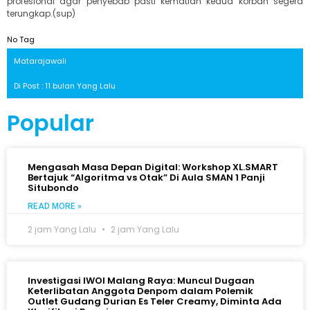
profesional agar penyebab pasti kematian kedua korban segera
terungkap.(sup)
No Tag
Matarajawali
Di Post : 11 bulan Yang Lalu
Popular
Mengasah Masa Depan Digital: Workshop XL.SMART
Bertajuk “Algoritma vs Otak” Di Aula SMAN 1 Panji
Situbondo
READ MORE »
2 jam Yang Lalu
2 jam Yang Lalu
Investigasi IWOI Malang Raya: Muncul Dugaan
Keterlibatan Anggota Denpom dalam Polemik
Outlet Gudang Durian Es Teler Creamy, Diminta Ada