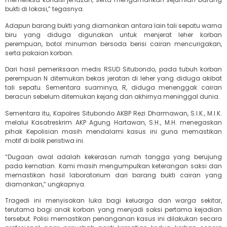
bukti di lokasi,” tegasnya.
Adapun barang bukti yang diamankan antara lain tali sepatu warna
biru yang diduga digunakan untuk menjerat leher korban
perempuan, botol minuman bersoda berisi cairan mencurigakan,
serta pakaian korban.
Dari hasil pemeriksaan medis RSUD Situbondo, pada tubuh korban
perempuan N ditemukan bekas jeratan di leher yang diduga akibat
tali sepatu. Sementara suaminya, R, diduga menenggak cairan
beracun sebelum ditemukan kejang dan akhirnya meninggal dunia.
Sementara itu, Kapolres Situbondo AKBP Rezi Dharmawan, S.I.K., M.I.K.
melalui Kasatreskrim AKP Agung Hartawan, S.H., M.H. menegaskan
pihak Kepolisian masih mendalami kasus ini guna memastikan
motif di balik peristiwa ini.
“Dugaan awal adalah kekerasan rumah tangga yang berujung
pada kematian. Kami masih mengumpulkan keterangan saksi dan
memastikan hasil laboratorium dari barang bukti cairan yang
diamankan,” ungkapnya.
Tragedi ini menyisakan luka bagi keluarga dan warga sekitar,
terutama bagi anak korban yang menjadi saksi pertama kejadian
tersebut. Polisi memastikan penanganan kasus ini dilakukan secara