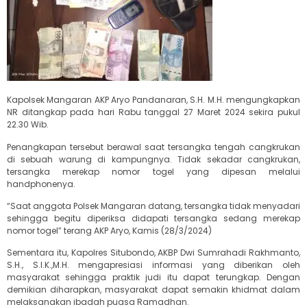
Kapolsek Mangaran AKP Aryo Pandanaran, S.H. M.H. mengungkapkan
NR ditangkap pada hari Rabu tanggal 27 Maret 2024 sekira pukul
22.30 Wib.
Penangkapan tersebut berawal saat tersangka tengah cangkrukan
di sebuah warung di kampungnya. Tidak sekadar cangkrukan,
tersangka merekap nomor togel yang dipesan melalui
handphonenya.
“Saat anggota Polsek Mangaran datang, tersangka tidak menyadari
sehingga begitu diperiksa didapati tersangka sedang merekap
nomor togel” terang AKP Aryo, Kamis (28/3/2024)
Sementara itu, Kapolres Situbondo, AKBP Dwi Sumrahadi Rakhmanto,
S.H., S.I.K.,M.H. mengapresiasi informasi yang diberikan oleh
masyarakat sehingga praktik judi itu dapat terungkap. Dengan
demikian diharapkan, masyarakat dapat semakin khidmat dalam
melaksanakan ibadah puasa Ramadhan.