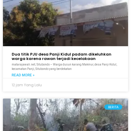
Dua titik PJU desa Panji Kidul padam dikeluhkan
warga karena rawan terjadi kecelakaan
matarajawali.net; Situbondo – Warga dusun karang Makmur, desa Panji Kidul,
kecamatan Panji, Situbondo yang berdekatan
READ MORE »
12 jam Yang Lalu
BERITA