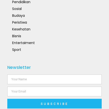
Pendidikan
Sosial
Budaya
Peristiwa
Kesehatan
Bisnis
Entertaiment
Sport
Newsletter
SUBSCRIBE