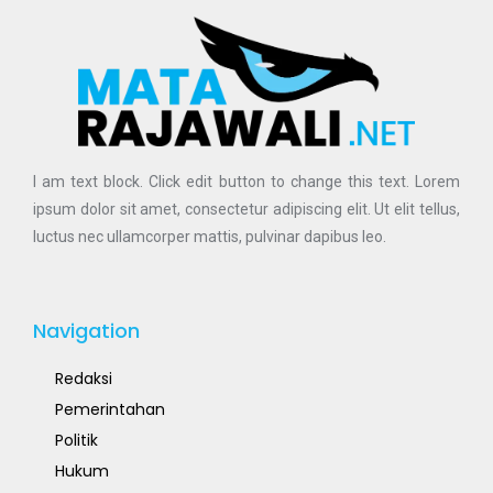
I am text block. Click edit button to change this text. Lorem
ipsum dolor sit amet, consectetur adipiscing elit. Ut elit tellus,
luctus nec ullamcorper mattis, pulvinar dapibus leo.
Navigation
Redaksi
Pemerintahan
Politik
Hukum