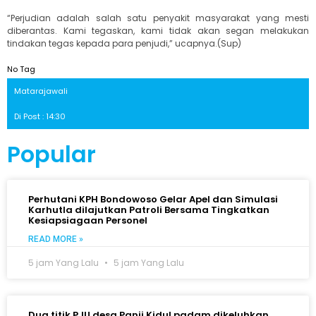
“Perjudian adalah salah satu penyakit masyarakat yang mesti
diberantas. Kami tegaskan, kami tidak akan segan melakukan
tindakan tegas kepada para penjudi,” ucapnya.(Sup)
No Tag
Matarajawali
Di Post : 14:30
Popular
Perhutani KPH Bondowoso Gelar Apel dan Simulasi
Karhutla dilajutkan Patroli Bersama Tingkatkan
Kesiapsiagaan Personel
READ MORE »
5 jam Yang Lalu
5 jam Yang Lalu
Dua titik PJU desa Panji Kidul padam dikeluhkan