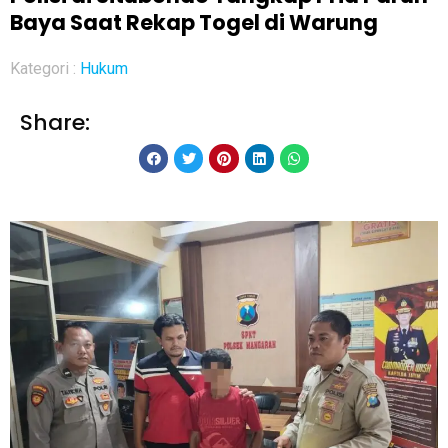
Baya Saat Rekap Togel di Warung
Kategori :
Hukum
Share: