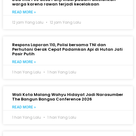
warga karena rawan terjadi kecelakaan
READ MORE »
12 jam Yang Lalu
12 jam Yang Lalu
Respons Laporan 110, Polisi bersama TNI dan
Perhutani Gerak Cepat Padamkan Api di Hutan Jati
Pasir Putih
READ MORE »
1 hari Yang Lalu
1 hari Yang Lalu
Wali Kota Malang Wahyu Hidayat Jadi Narasumber
The Bangun Bangsa Conference 2026
READ MORE »
1 hari Yang Lalu
1 hari Yang Lalu