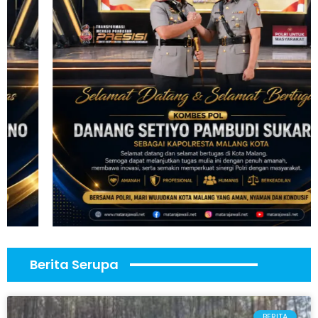
Berita Serupa
BERITA