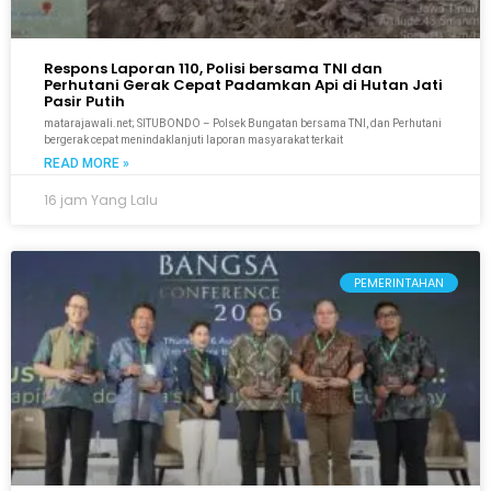
Respons Laporan 110, Polisi bersama TNI dan
Perhutani Gerak Cepat Padamkan Api di Hutan Jati
Pasir Putih
matarajawali.net; SITUBONDO – Polsek Bungatan bersama TNI, dan Perhutani
bergerak cepat menindaklanjuti laporan masyarakat terkait
READ MORE »
16 jam Yang Lalu
PEMERINTAHAN