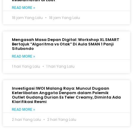
READ MORE »
18 jam Yang Lalu
18 jam Yang Lalu
Mengasah Masa Depan Digital: Workshop XL.SMART
Bertajuk “Algoritma vs Otak” Di Aula SMAN 1 Panji
Situbondo
READ MORE »
1 hari Yang Lalu
1 hari Yang Lalu
Investigasi IWOI Malang Raya: Muncul Dugaan
Keterlibatan Anggota Denpom dalam Polemik
Outlet Gudang Durian Es Teler Creamy, Diminta Ada
Klarifikasi Resmi
READ MORE »
2 hari Yang Lalu
2 hari Yang Lalu