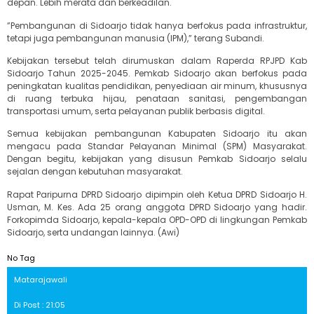
depan. Lebih merata dan berkeadilan.
”Pembangunan di Sidoarjo tidak hanya berfokus pada infrastruktur,
tetapi juga pembangunan manusia (IPM),” terang Subandi.
Kebijakan tersebut telah dirumuskan dalam Raperda RPJPD Kab
Sidoarjo Tahun 2025-2045. Pemkab Sidoarjo akan berfokus pada
peningkatan kualitas pendidikan, penyediaan air minum, khususnya
di ruang terbuka hijau, penataan sanitasi, pengembangan
transportasi umum, serta pelayanan publik berbasis digital.
Semua kebijakan pembangunan Kabupaten Sidoarjo itu akan
mengacu pada Standar Pelayanan Minimal (SPM) Masyarakat.
Dengan begitu, kebijakan yang disusun Pemkab Sidoarjo selalu
sejalan dengan kebutuhan masyarakat.
Rapat Paripurna DPRD Sidoarjo dipimpin oleh Ketua DPRD Sidoarjo H.
Usman, M. Kes. Ada 25 orang anggota DPRD Sidoarjo yang hadir.
Forkopimda Sidoarjo, kepala-kepala OPD-OPD di lingkungan Pemkab
Sidoarjo, serta undangan lainnya. (Awi)
No Tag
Matarajawali
Di Post : 21:05