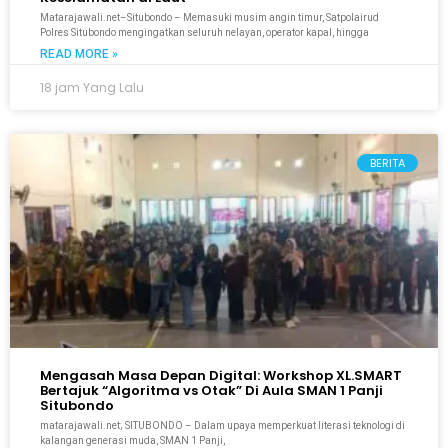
Matarajawali.net–Situbondo – Memasuki musim angin timur, Satpolairud
Polres Situbondo mengingatkan seluruh nelayan, operator kapal, hingga
READ MORE »
18 jam Yang Lalu
BERITA
Mengasah Masa Depan Digital: Workshop XL.SMART
Bertajuk “Algoritma vs Otak” Di Aula SMAN 1 Panji
Situbondo
matarajawali.net; SITUBONDO – Dalam upaya memperkuat literasi teknologi di
kalangan generasi muda, SMAN 1 Panji,