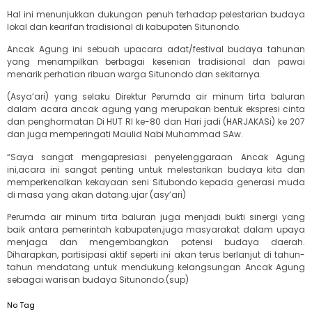
Hal ini menunjukkan dukungan penuh terhadap pelestarian budaya
lokal dan kearifan tradisional di kabupaten Situnondo.
Ancak Agung ini sebuah upacara adat/festival budaya tahunan
yang menampilkan berbagai kesenian tradisional dan pawai
menarik perhatian ribuan warga Situnondo dan sekitarnya.
(Asya’ari) yang selaku Direktur Perumda air minum tirta baluran
dalam acara ancak agung yang merupakan bentuk ekspresi cinta
dan penghormatan Di HUT RI ke-80 dan Hari jadi (HARJAKASi) ke 207
dan juga memperingati Maulid Nabi Muhammad SAw.
“Saya sangat mengapresiasi penyelenggaraan Ancak Agung
ini,acara ini sangat penting untuk melestarikan budaya kita dan
memperkenalkan kekayaan seni Situbondo kepada generasi muda
di masa yang akan datang.ujar (asy’ari)
Perumda air minum tirta baluran juga menjadi bukti sinergi yang
baik antara pemerintah kabupaten,juga masyarakat dalam upaya
menjaga dan mengembangkan potensi budaya daerah.
Diharapkan, partisipasi aktif seperti ini akan terus berlanjut di tahun-
tahun mendatang untuk mendukung kelangsungan Ancak Agung
sebagai warisan budaya Situnondo.(sup)
No Tag