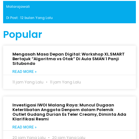
Matarajawali
Di Post : 12 bulan Yang Lalu
Popular
Mengasah Masa Depan Digital: Workshop XL.SMART
Bertajuk “Algoritma vs Otak” Di Aula SMAN 1 Panji
Situbondo
READ MORE »
11 jam Yang Lalu
11 jam Yang Lalu
Investigasi IWOI Malang Raya: Muncul Dugaan
Keterlibatan Anggota Denpom dalam Polemik
Outlet Gudang Durian Es Teler Creamy, Diminta Ada
Klarifikasi Resmi
READ MORE »
20 jam Yang Lalu
20 jam Yang Lalu