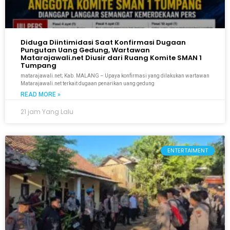
Diduga Diintimidasi Saat Konfirmasi Dugaan
Pungutan Uang Gedung, Wartawan
Matarajawali.net Diusir dari Ruang Komite SMAN 1
Tumpang
matarajawali.net; Kab. MALANG – Upaya konfirmasi yang dilakukan wartawan
Matarajawali.net terkait dugaan penarikan uang gedung
READ MORE »
21 jam Yang Lalu
ENTERTAIMENT