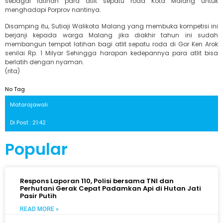
sebagai latihan para atlit sepatu roda Kota Malang untuk
menghadapi Porprov nantinya.
Disamping itu, Sutiaji Walikota Malang yang membuka kompetisi ini
berjanji kepada warga Malang jika diakhir tahun ini sudah
membangun tempat latihan bagi atlit sepatu roda di Gor Ken Arok
senilai Rp. 1 Milyar Sehingga harapan kedepannya para atlit bisa
berlatih dengan nyaman.
(rita)
No Tag
Matarajawali
Di Post : 21:42
Popular
Respons Laporan 110, Polisi bersama TNI dan
Perhutani Gerak Cepat Padamkan Api di Hutan Jati
Pasir Putih
READ MORE »