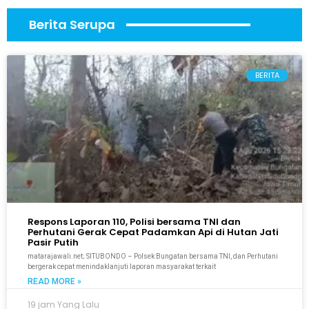
Berita Serupa
BERITA
Respons Laporan 110, Polisi bersama TNI dan
Perhutani Gerak Cepat Padamkan Api di Hutan Jati
Pasir Putih
matarajawali.net; SITUBONDO – Polsek Bungatan bersama TNI, dan Perhutani
bergerak cepat menindaklanjuti laporan masyarakat terkait
READ MORE »
19 jam Yang Lalu