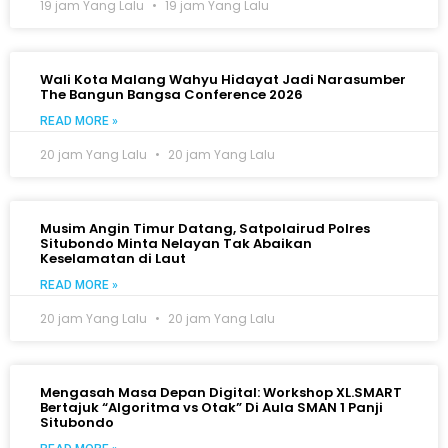
19 jam Yang Lalu
19 jam Yang Lalu
Wali Kota Malang Wahyu Hidayat Jadi Narasumber
The Bangun Bangsa Conference 2026
READ MORE »
20 jam Yang Lalu
20 jam Yang Lalu
Musim Angin Timur Datang, Satpolairud Polres
Situbondo Minta Nelayan Tak Abaikan
Keselamatan di Laut
READ MORE »
20 jam Yang Lalu
20 jam Yang Lalu
Mengasah Masa Depan Digital: Workshop XL.SMART
Bertajuk “Algoritma vs Otak” Di Aula SMAN 1 Panji
Situbondo