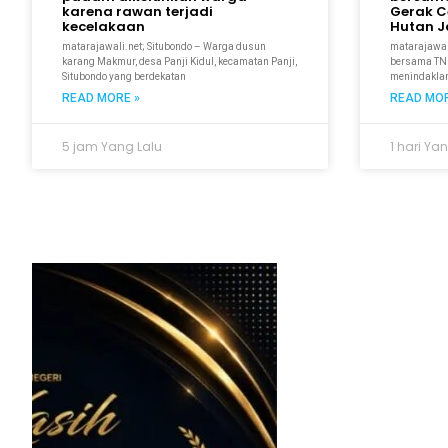
karena rawan terjadi
Gerak C
kecelakaan
Hutan Ja
matarajawali.net; Situbondo – Warga dusun
matarajawal
karang Makmur, desa Panji Kidul, kecamatan Panji,
bersama TNI
Situbondo yang berdekatan
menindaklanj
READ MORE »
READ MOR
5 jam Yang Lalu
1 hari Ya