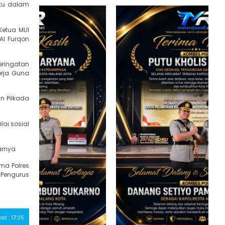
atu dalam
Ketua MUI
Al Furqon
eringatan
erja Guna
 Pilkada
ai sosial
arnya
ma Polres
 Pengurus
ost : 17:25