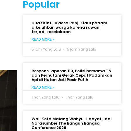
Popular
Dua titik PJU desa Panji Kidul padam
dikeluhkan warga karena rawan
terjadi kecelakaan
READ MORE »
5 jam Yang Lalu
5 jam Yang Lalu
Respons Laporan 110, Polisi bersama TNI
dan Perhutani Gerak Cepat Padamkan
Api di Hutan Jati Pasir Putih
READ MORE »
1 hari Yang Lalu
1 hari Yang Lalu
Wali Kota Malang Wahyu Hidayat Jadi
Narasumber The Bangun Bangsa
Conference 2026