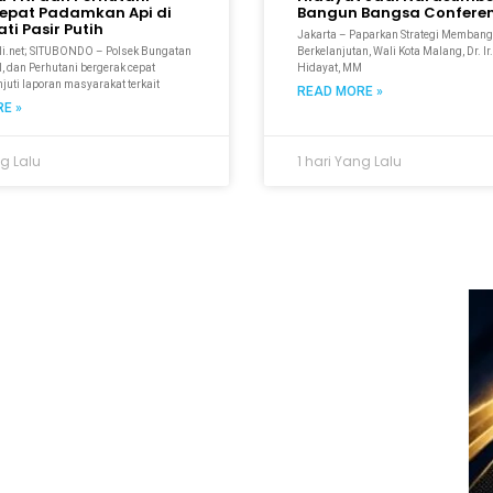
epat Padamkan Api di
Bangun Bangsa Conferen
ti Pasir Putih
Jakarta – Paparkan Strategi Membang
i.net; SITUBONDO – Polsek Bungatan
Berkelanjutan, Wali Kota Malang, Dr. I
, dan Perhutani bergerak cepat
Hidayat, MM
uti laporan masyarakat terkait
READ MORE »
E »
ng Lalu
1 hari Yang Lalu