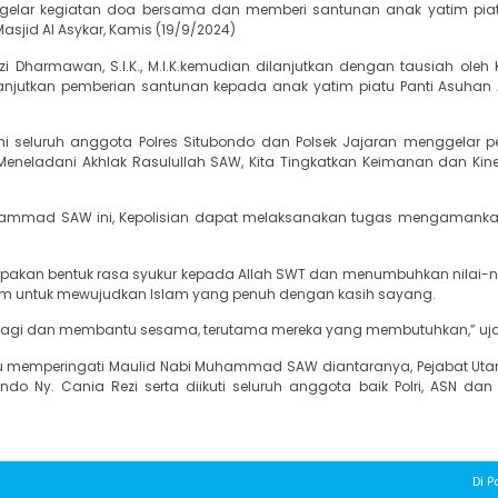
nggelar kegiatan doa bersama dan memberi santunan anak yatim pi
jid Al Asykar, Kamis (19/9/2024)
 Dharmawan, S.I.K., M.I.K.kemudian dilanjutkan dengan tausiah oleh 
anjutkan pemberian santunan kepada anak yatim piatu Panti Asuhan 
 seluruh anggota Polres Situbondo dan Polsek Jajaran menggelar p
ladani Akhlak Rasulullah SAW, Kita Tingkatkan Keimanan dan Kin
ammad SAW ini, Kepolisian dapat melaksanakan tugas mengamankan
akan bentuk rasa syukur kepada Allah SWT dan menumbuhkan nilai-nil
m untuk mewujudkan Islam yang penuh dengan kasih sayang.
erbagi dan membantu sesama, terutama mereka yang membutuhkan,” uj
 memperingati Maulid Nabi Muhammad SAW diantaranya, Pejabat Uta
do Ny. Cania Rezi serta diikuti seluruh anggota baik Polri, ASN dan
Di P