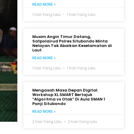
READ MORE »
1 hari Yang Lalu
1 hari Yang Lalu
Musim Angin Timur Datang,
Satpolairud Polres Situbondo Minta
Nelayan Tak Abaikan Keselamatan di
Laut
READ MORE »
1 hari Yang Lalu
1 hari Yang Lalu
Mengasah Masa Depan Digital:
Workshop XL.SMART Bertajuk
“Algoritma vs Otak” Di Aula SMAN 1
Panji Situbondo
READ MORE »
2 hari Yang Lalu
2 hari Yang Lalu