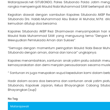
Matarajawali.net-SITUBONDO; Polres Situbondo Polda Jatim me
rangka memperingati Maulid Nabi Muhammad SAW bertempat di Mas
Kegiatan diawali dengan sambutan Kapolres Situbondo AKBP Rezi
Situbondo Drs. Habib Muhammad Abu Bakar Al Muhdar, M.Pd. dil
kemudian ditutup doa bersama.
Kapolres Situbondo AKBP Rezi Dharmawan menyampaikan hari ini
Maulid Nabi Muhammad SAW yang mengusung tema “Dengan Mene
Mewujudkan Pemilukada Aman dan Sukses”.
“Semoga dengan momentum peringatan Maulid Nabi Besar Muh
Situbondo dengan aman, damai dan lancar” ungkapnya.
Kapolres menambahkan, santunan anak yatim piatu adalah merup
kemasyarakatan dan demi menjalin persaudaraan sesama musli
” Santunan ini juga merupakan wujud kepedulian kami dalam b
Hadir dalam acara doa bersama dan santunan anak yatim piatu
Situbondo, Kapolsek Jajaran, Ketua Bhayangkari Cabang Situbon
Bhayangkari.(sup)
No Tag
Matarajawali