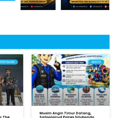
ERINTAHAN
BERITA
Musim Angin Timur Datang,
r The
Satpolairud Polres Situbondo