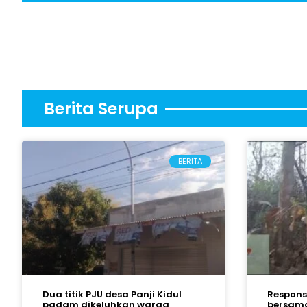
Berita Serupa
BERITA
Dua titik PJU desa Panji Kidul
Respons 
padam dikeluhkan warga
bersama