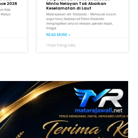
ce 2026
Minta Nelayan Tak Abaikan
Keselamatan di Laut
un Kota
r. Wahyu
Matarajawali.net–Situbondo – Memasuki musim
angin timur, Satpolairud Polres Situbondo
mengingatkan seluruh nelayan, operator kapal,
hingga
READ MORE »
1 hari Yang Lalu