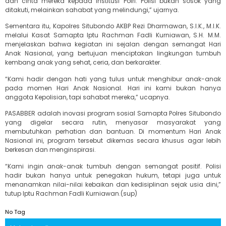
dan cinta mereka kepada institusi Polri. Polisi bukan sosok yang
ditakuti, melainkan sahabat yang melindungi,” ujarnya.
Sementara itu, Kapolres Situbondo AKBP Rezi Dharmawan, S.I.K., M.I.K.
melalui Kasat Samapta Iptu Rachman Fadli Kurniawan, S.H. M.M.
menjelaskan bahwa kegiatan ini sejalan dengan semangat Hari
Anak Nasional, yang bertujuan menciptakan lingkungan tumbuh
kembang anak yang sehat, ceria, dan berkarakter.
“Kami hadir dengan hati yang tulus untuk menghibur anak-anak
pada momen Hari Anak Nasional. Hari ini kami bukan hanya
anggota Kepolisian, tapi sahabat mereka,” ucapnya.
PASABBER adalah inovasi program sosial Samapta Polres Situbondo
yang digelar secara rutin, menyasar masyarakat yang
membutuhkan perhatian dan bantuan. Di momentum Hari Anak
Nasional ini, program tersebut dikemas secara khusus agar lebih
berkesan dan menginspirasi.
“Kami ingin anak-anak tumbuh dengan semangat positif. Polisi
hadir bukan hanya untuk penegakan hukum, tetapi juga untuk
menanamkan nilai-nilai kebaikan dan kedisiplinan sejak usia dini,”
tutup Iptu Rachman Fadli Kurniawan.(sup)
No Tag