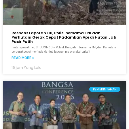
Respons Laporan 110, Polisi bersama TNI dan
Perhutani Gerak Cepat Padamkan Api di Hutan Jati
Pasir Putih
matarajawali.net; SITUBONDO – Polsek Bungatan bersama TNI, dan Perhutani
bergerak cepat menindaklanjuti laporan masyarakat terkait
READ MORE »
16 jam Yang Lalu
PEMERINTAHAN