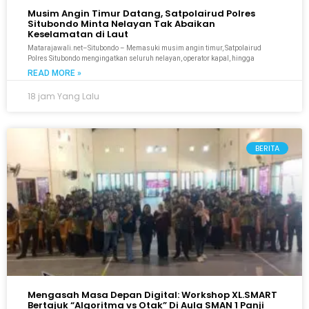
Musim Angin Timur Datang, Satpolairud Polres
Situbondo Minta Nelayan Tak Abaikan
Keselamatan di Laut
Matarajawali.net–Situbondo – Memasuki musim angin timur, Satpolairud
Polres Situbondo mengingatkan seluruh nelayan, operator kapal, hingga
READ MORE »
18 jam Yang Lalu
BERITA
Mengasah Masa Depan Digital: Workshop XL.SMART
Bertajuk “Algoritma vs Otak” Di Aula SMAN 1 Panji