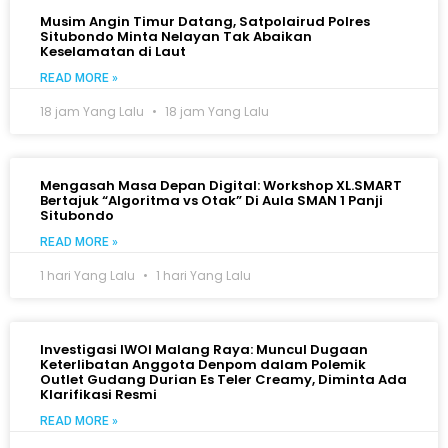
Musim Angin Timur Datang, Satpolairud Polres
Situbondo Minta Nelayan Tak Abaikan
Keselamatan di Laut
READ MORE »
18 jam Yang Lalu
18 jam Yang Lalu
Mengasah Masa Depan Digital: Workshop XL.SMART
Bertajuk “Algoritma vs Otak” Di Aula SMAN 1 Panji
Situbondo
READ MORE »
1 hari Yang Lalu
1 hari Yang Lalu
Investigasi IWOI Malang Raya: Muncul Dugaan
Keterlibatan Anggota Denpom dalam Polemik
Outlet Gudang Durian Es Teler Creamy, Diminta Ada
Klarifikasi Resmi
READ MORE »