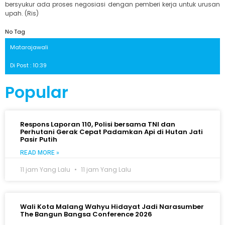
bersyukur ada proses negosiasi dengan pemberi kerja untuk urusan
upah. (Ris)
No Tag
Matarajawali
Di Post : 10:39
Popular
Respons Laporan 110, Polisi bersama TNI dan
Perhutani Gerak Cepat Padamkan Api di Hutan Jati
Pasir Putih
READ MORE »
11 jam Yang Lalu
11 jam Yang Lalu
Wali Kota Malang Wahyu Hidayat Jadi Narasumber
The Bangun Bangsa Conference 2026