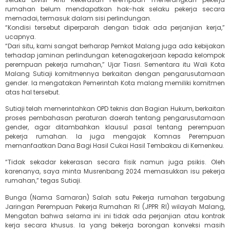
rumahan belum mendapatkan hak-hak selaku pekerja secara
memadai, termasuk dalam sisi perlindungan.
“Kondisi tersebut diperparah dengan tidak ada perjanjian kerja,”
ucapnya.
“Dari situ, kami sangat berharap Pemkot Malang juga ada kebijakan
terhadap jaminan perlindungan ketenagakerjaan kepada kelompok
perempuan pekerja rumahan,” Ujar Tiasri. Sementara itu Wali Kota
Malang Sutiaji komitmennya berkaitan dengan pengarusutamaan
gender. Ia mengatakan Pemerintah Kota malang memiliki komitmen
atas hal tersebut.
Sutiaji telah memerintahkan OPD teknis dan Bagian Hukum, berkaitan
proses pembahasan peraturan daerah tentang pengarusutamaan
gender, agar ditambahkan klausul pasal tentang perempuan
pekerja rumahan. Ia juga mengajak Komnas Perempuan
memanfaatkan Dana Bagi Hasil Cukai Hasil Tembakau di Kemenkeu.
“Tidak sekadar kekerasan secara fisik namun juga psikis. Oleh
karenanya, saya minta Musrenbang 2024 memasukkan isu pekerja
rumahan,” tegas Sutiaji.
Bunga (Nama Samaran) Salah satu Pekerja rumahan tergabung
Jaringan Perempuan Pekerja Rumahan RI (JPPR RI) wilayah Malang,
Mengatan bahwa selama ini ini tidak ada perjanjian atau kontrak
kerja secara khusus. Ia yang bekerja borongan konveksi masih