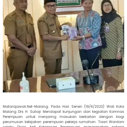
Matarajawali.Net-Malang; Pada Hari Senen (19/6/2023) Wali Kota
Malang Drs H. Sutiaji Mendapat kunjungan dari kegiatan Komnas
Perempuan untuk menjaring masukan berkaitan dengan bagi
perumusan kebijakan perempuan pekerja rumahan. Tiasri Wardani
selaku Divisi Anti Kekerasan Perempuan menerangkan pekerja