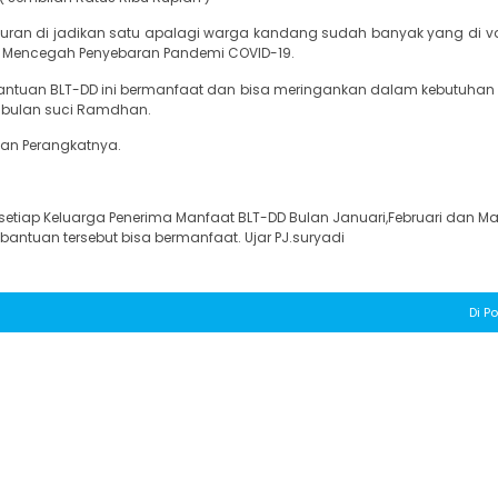
yaluran di jadikan satu apalagi warga kandang sudah banyak yang di v
na Mencegah Penyebaran Pandemi COVID-19.
ntuan BLT-DD ini bermanfaat dan bisa meringankan dalam kebutuha
i bulan suci Ramdhan.
 dan Perangkatnya.
etiap Keluarga Penerima Manfaat BLT-DD Bulan Januari,Februari dan Mar
bantuan tersebut bisa bermanfaat. Ujar PJ.suryadi
Di Po