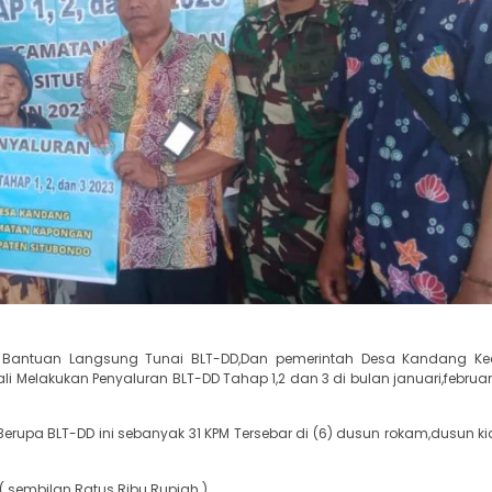
an Bantuan Langsung Tunai BLT-DD,Dan pemerintah Desa Kandang K
elakukan Penyaluran BLT-DD Tahap 1,2 dan 3 di bulan januari,februari
pa BLT-DD ini sebanyak 31 KPM Tersebar di (6) dusun rokam,dusun ki
sembilan Ratus Ribu Rupiah )