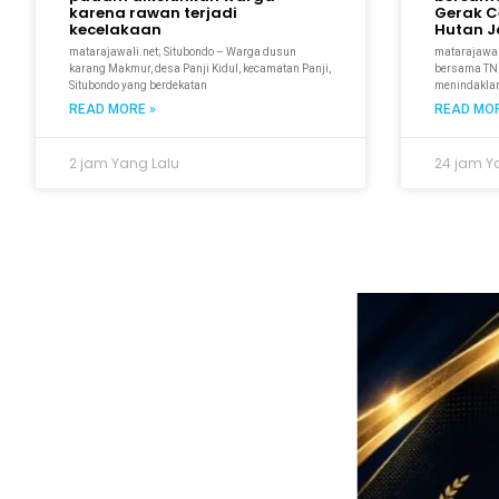
karena rawan terjadi
Gerak C
kecelakaan
Hutan Ja
matarajawali.net; Situbondo – Warga dusun
matarajawal
karang Makmur, desa Panji Kidul, kecamatan Panji,
bersama TNI
Situbondo yang berdekatan
menindaklanj
READ MORE »
READ MOR
2 jam Yang Lalu
24 jam Y