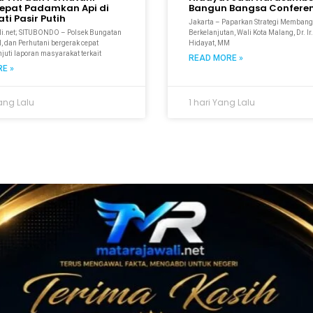
epat Padamkan Api di
Bangun Bangsa Conferen
ti Pasir Putih
Jakarta – Paparkan Strategi Membang
i.net; SITUBONDO – Polsek Bungatan
Berkelanjutan, Wali Kota Malang, Dr. I
, dan Perhutani bergerak cepat
Hidayat, MM
uti laporan masyarakat terkait
READ MORE »
E »
ang Lalu
1 hari Yang Lalu