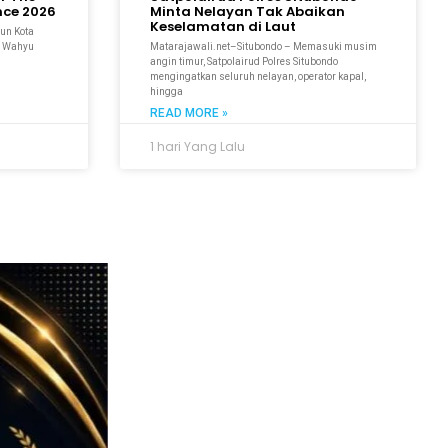
ce 2026
Minta Nelayan Tak Abaikan
Keselamatan di Laut
un Kota
r. Wahyu
Matarajawali.net–Situbondo – Memasuki musim
angin timur, Satpolairud Polres Situbondo
mengingatkan seluruh nelayan, operator kapal,
hingga
READ MORE »
1 hari Yang Lalu