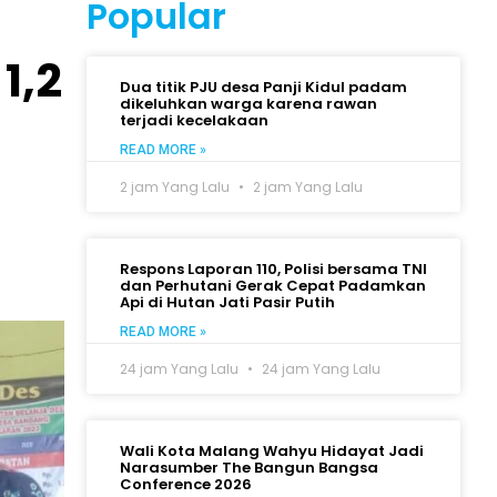
Popular
1,2
Dua titik PJU desa Panji Kidul padam
dikeluhkan warga karena rawan
terjadi kecelakaan
READ MORE »
2 jam Yang Lalu
2 jam Yang Lalu
Respons Laporan 110, Polisi bersama TNI
dan Perhutani Gerak Cepat Padamkan
Api di Hutan Jati Pasir Putih
READ MORE »
24 jam Yang Lalu
24 jam Yang Lalu
Wali Kota Malang Wahyu Hidayat Jadi
Narasumber The Bangun Bangsa
Conference 2026