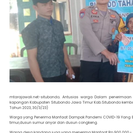
mtarajawali.net-situbondo; Antusias warga Dalam penerima
kapongan Kabupaten Situbondo Jawa Timur Kab.Situbondo kembali M
Tahun 2023, 30/3/23)
Warga yang Penerima Manfaat Dampak Pandemi COVID-19 Yang Beru
timur,dusun sumur anyar dan dusun congkeng.
Warga desa kandang juga yang menerima Manfaat Rp 900.000,- ( 