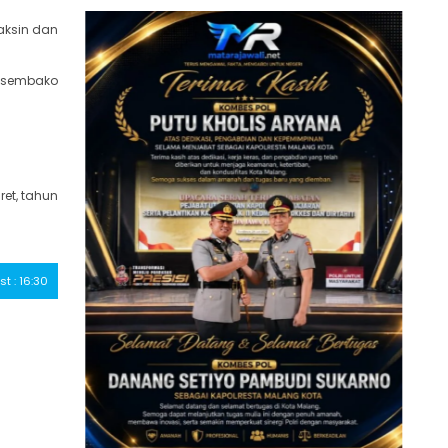
aksin dan
n sembako
et, tahun
st : 16:30