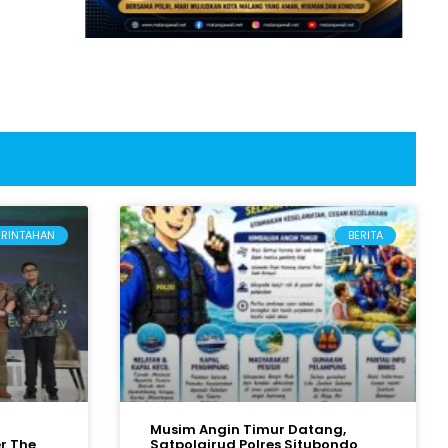
ERINTAHAN
BERITA
Musim Angin Timur Datang,
r The
Satpolairud Polres Situbondo