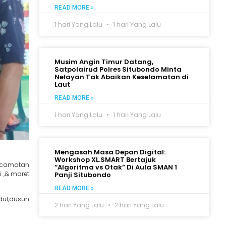
READ MORE »
1 hari Yang Lalu
1 hari Yang Lalu
Musim Angin Timur Datang,
Satpolairud Polres Situbondo Minta
Nelayan Tak Abaikan Keselamatan di
Laut
READ MORE »
1 hari Yang Lalu
1 hari Yang Lalu
Mengasah Masa Depan Digital:
Workshop XL.SMART Bertajuk
ecamatan
“Algoritma vs Otak” Di Aula SMAN 1
 ,& maret
Panji Situbondo
READ MORE »
dul,dusun
2 hari Yang Lalu
2 hari Yang Lalu