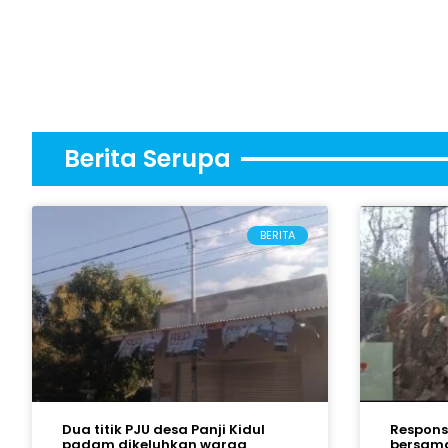
Berita Serupa
BERITA
Dua titik PJU desa Panji Kidul
Respons 
padam dikeluhkan warga
bersama