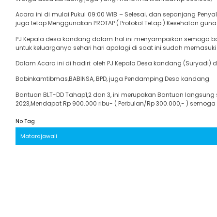
Acara ini di mulai Pukul 09:00 WIB – Selesai, dan sepanjang Pen
juga tetap Menggunakan PROTAP ( Protokol Tetap ) Kesehatan gu
PJ Kepala desa kandang dalam hal ini menyampaikan semoga ba
untuk keluarganya sehari hari apalagi di saat ini sudah memasuk
Dalam Acara ini di hadiri: oleh PJ Kepala Desa kandang (Suryadi)
Babinkamtibmas,BABINSA, BPD, juga Pendamping Desa kandang.
Bantuan BLT-DD Tahap1,2 dan 3, ini merupakan Bantuan langsung s
2023,Mendapat Rp 900.000 ribu- ( Perbulan/Rp 300.000,- ) semoga 
No Tag
Matarajawali