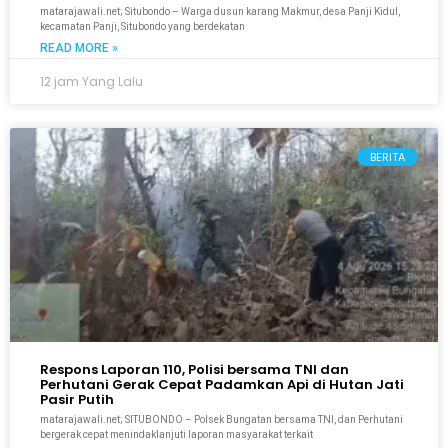
matarajawali.net; Situbondo – Warga dusun karang Makmur, desa Panji Kidul,
kecamatan Panji, Situbondo yang berdekatan
READ MORE »
12 jam Yang Lalu
BERITA
Respons Laporan 110, Polisi bersama TNI dan
Perhutani Gerak Cepat Padamkan Api di Hutan Jati
Pasir Putih
matarajawali.net; SITUBONDO – Polsek Bungatan bersama TNI, dan Perhutani
bergerak cepat menindaklanjuti laporan masyarakat terkait