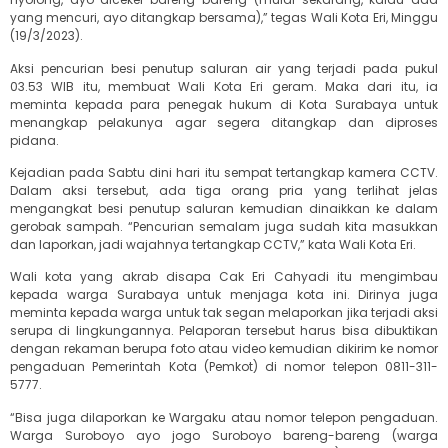
yang mencuri, ayo ditangkap bersama),” tegas Wali Kota Eri, Minggu
(19/3/2023).
Aksi pencurian besi penutup saluran air yang terjadi pada pukul
03.53 WIB itu, membuat Wali Kota Eri geram. Maka dari itu, ia
meminta kepada para penegak hukum di Kota Surabaya untuk
menangkap pelakunya agar segera ditangkap dan diproses
pidana.
Kejadian pada Sabtu dini hari itu sempat tertangkap kamera CCTV.
Dalam aksi tersebut, ada tiga orang pria yang terlihat jelas
mengangkat besi penutup saluran kemudian dinaikkan ke dalam
gerobak sampah. “Pencurian semalam juga sudah kita masukkan
dan laporkan, jadi wajahnya tertangkap CCTV,” kata Wali Kota Eri.
Wali kota yang akrab disapa Cak Eri Cahyadi itu mengimbau
kepada warga Surabaya untuk menjaga kota ini. Dirinya juga
meminta kepada warga untuk tak segan melaporkan jika terjadi aksi
serupa di lingkungannya. Pelaporan tersebut harus bisa dibuktikan
dengan rekaman berupa foto atau video kemudian dikirim ke nomor
pengaduan Pemerintah Kota (Pemkot) di nomor telepon 0811-311-
5777.
“Bisa juga dilaporkan ke Wargaku atau nomor telepon pengaduan.
Warga Suroboyo ayo jogo Suroboyo bareng-bareng (warga