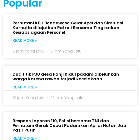
Popular
Perhutani KPH Bondowoso Gelar Apel dan Simulasi
Karhutla dilajutkan Patroli Bersama Tingkatkan
Kesiapsiagaan Personel
READ MORE »
5 jam Yang Lalu
5 jam Yang Lalu
Dua titik PJU desa Panji Kidul padam dikeluhkan
warga karena rawan terjadi kecelakaan
READ MORE »
12 jam Yang Lalu
12 jam Yang Lalu
Respons Laporan 110, Polisi bersama TNI dan
Perhutani Gerak Cepat Padamkan Api di Hutan Jati
Pasir Putih
READ MORE »