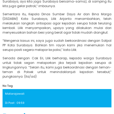
Surabaya, ayo kita jaga Surabaya bersama-sama), di samping itu
kita juga gelar patroli,” imbaunya.
Sementara itu, Kepala Dinas Sumber Daya Air dan Bina Marga
(DSDABM) Kota Surabaya, Lilik Arijanto menambahkan, telah
melakukan langkah antisipasi agar kejadian serupa tidak terulang
kembali. Lilik menyampaikan, upaya yang dilakukan mulai dari
menyesuaikan bahan besi yang berat agar tidak mudah diangkut.
“Mengenai kasus ini, saya juga sudah berkoordinasi dengan Satpol
PP Kota Surabaya. Bahkan tim rayon kami jika menemukan hal
serupa pasti segera melapor ke polisi,” kata Lilik.
Senada dengan Cak Eri, Lilik berharap, kepada warga Surabaya
untuk tidak segan melaporkan jika terjadi kejadian serupa di
lingkungannya. “Selain itu, kami juga berkoordinasi dengan teman-
teman di Polsek untuk menindaklanjuti kejadian tersebut,”
pungkasnya. (Ila/ad)
No Tag
Matarajawali
Di Post : 09:59