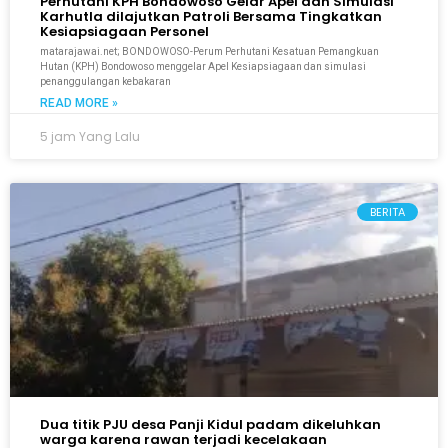
Perhutani KPH Bondowoso Gelar Apel dan Simulasi
Karhutla dilajutkan Patroli Bersama Tingkatkan
Kesiapsiagaan Personel
matarajawai.net; BONDOWOSO-Perum Perhutani Kesatuan Pemangkuan
Hutan (KPH) Bondowoso menggelar Apel Kesiapsiagaan dan simulasi
penanggulangan kebakaran
READ MORE »
5 jam Yang Lalu
BERITA
Dua titik PJU desa Panji Kidul padam dikeluhkan
warga karena rawan terjadi kecelakaan