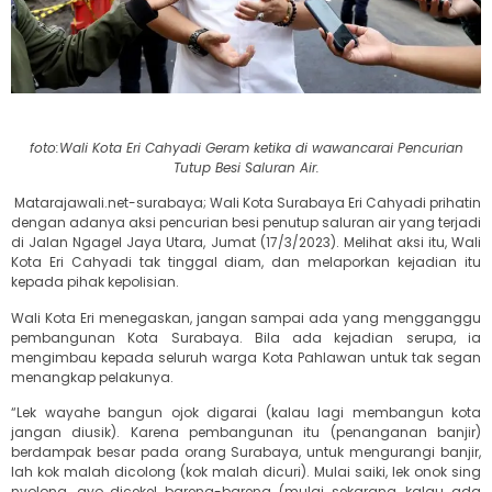
foto:Wali Kota Eri Cahyadi Geram ketika di wawancarai Pencurian
Tutup Besi Saluran Air.
Matarajawali.net-surabaya; Wali Kota Surabaya Eri Cahyadi prihatin
dengan adanya aksi pencurian besi penutup saluran air yang terjadi
di Jalan Ngagel Jaya Utara, Jumat (17/3/2023). Melihat aksi itu, Wali
Kota Eri Cahyadi tak tinggal diam, dan melaporkan kejadian itu
kepada pihak kepolisian.
Wali Kota Eri menegaskan, jangan sampai ada yang mengganggu
pembangunan Kota Surabaya. Bila ada kejadian serupa, ia
mengimbau kepada seluruh warga Kota Pahlawan untuk tak segan
menangkap pelakunya.
“Lek wayahe bangun ojok digarai (kalau lagi membangun kota
jangan diusik). Karena pembangunan itu (penanganan banjir)
berdampak besar pada orang Surabaya, untuk mengurangi banjir,
lah kok malah dicolong (kok malah dicuri). Mulai saiki, lek onok sing
nyolong, ayo dicekel bareng-bareng (mulai sekarang, kalau ada