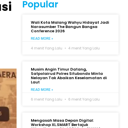
Popular
si
Wali Kota Malang Wahyu Hidayat Jadi
Narasumber The Bangun Bangsa
Conference 2026
READ MORE »
4 menit Yang Lalu
4 menit Yang Lalu
Musim Angin Timur Datang,
Satpolairud Polres Situbondo Minta
Nelayan Tak Abaikan Keselamatan di
Laut
READ MORE »
6 menit Yang Lalu
6 menit Yang Lalu
Mengasah Masa Depan Digital:
Workshop XL.SMART Bertajuk