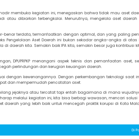
g hadir membuka kegiatan ini, menegaskan bahwa tidak mau aset da
di atau dibiarkan terbengkalai. Menurutnya, mengelola aset daerah i
r-benar terdata, termanfaatkan dengan optimal, dan yang paling pent
deks Pengelolaan Aset Daerah ini bukan sekadar angka-angka di atas ke
 daerah kita. Semakin baik IPA kita, semakin besar juga kontribusi k
ngan, DPUPRPKP menangani aspek teknis dan pemanfaatan aset, s
cegah perlindungan dan kerugian keuangan daerah.
uai dengan kewenangannya. Dengan perkembangan teknologi saat ini
pat dan mempermudah pencatatan aset.
ba hilang jejaknya atau tercatat tapi entah bagaimana di mana wujudn
rharap melalui kegiatan ini, kita bisa berbagi wawasan, mencari solus
daerah yang lebih baik untuk mencegah praktik korupsi di Kota Mala
Di P