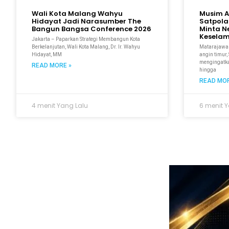
Wali Kota Malang Wahyu
Musim A
Hidayat Jadi Narasumber The
Satpola
Bangun Bangsa Conference 2026
Minta N
Keselam
Jakarta – Paparkan Strategi Membangun Kota
Berkelanjutan, Wali Kota Malang, Dr. Ir. Wahyu
Matarajawa
Hidayat, MM
angin timur,
mengingatkan
READ MORE »
hingga
READ MOR
4 menit Yang Lalu
6 menit 