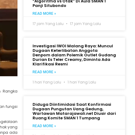
“Algoritma vs Otak” Di Aula SMAN 1
Panji Situbondo
READ MORE »
17 jam Yang Lalu
17 jam Yang Lalu
Investigasi IWOI Malang Raya: Muncul
Dugaan Keterlibatan Anggota
Denpom dalam Polemik Outlet Gudang
Durian Es Teler Creamy, Diminta Ada
Klarifikasi Resmi
READ MORE »
1 hari Yang Lalu
1 hari Yang Lalu
am Rangka
Diduga Diintimidasi Saat Konfirmasi
an fungsi
Dugaan Pungutan Uang Gedung,
Wartawan Matarajawali.net Diusir dari
Ruang Komite SMAN 1 Tumpang
ngelolaan
READ MORE »
pihak yang
tanpa ada