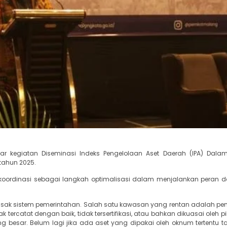
ar kegiatan Diseminasi Indeks Pengelolaan Aset Daerah (IPA) Dal
tahun 2025.
koordinasi sebagai langkah optimalisasi dalam menjalankan peran d
rusak sistem pemerintahan. Salah satu kawasan yang rentan adalah pe
 tercatat dengan baik, tidak tersertifikasi, atau bahkan dikuasai oleh 
ng besar. Belum lagi jika ada aset yang dipakai oleh oknum tertentu 