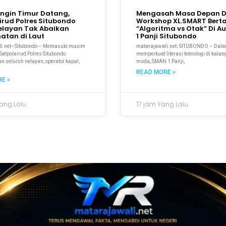
ngin Timur Datang,
Mengasah Masa Depan Di
irud Polres Situbondo
Workshop XL.SMART Berta
elayan Tak Abaikan
“Algoritma vs Otak” Di A
atan di Laut
1 Panji Situbondo
li.net–Situbondo – Memasuki musim
matarajawali.net; SITUBONDO – Dal
 Satpolairud Polres Situbondo
memperkuat literasi teknologi di kala
 seluruh nelayan, operator kapal,
muda, SMAN 1 Panji,
READ MORE »
E »
Yang Lalu
17 jam Yang Lalu