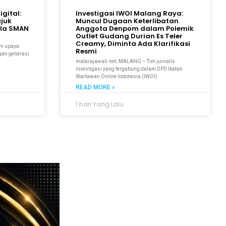
gital:
Investigasi IWOI Malang Raya:
juk
Muncul Dugaan Keterlibatan
ula SMAN
Anggota Denpom dalam Polemik
Outlet Gudang Durian Es Teler
Creamy, Diminta Ada Klarifikasi
am upaya
Resmi
ngan generasi
matarajawali.net; MALANG – Tim jurnalis
investigasi yang tergabung dalam DPD Ikatan
Wartawan Online Indonesia (IWOI)
READ MORE »
1 hari Yang Lalu