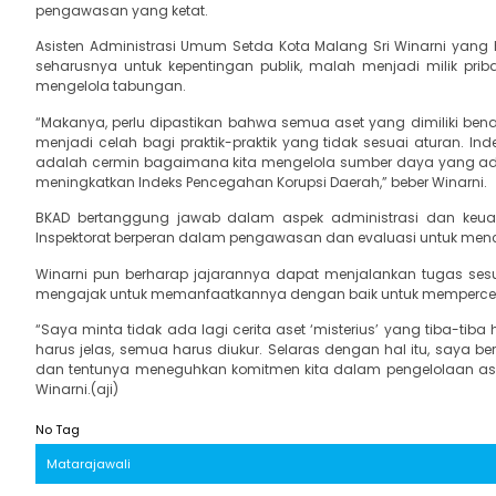
pengawasan yang ketat.
Asisten Administrasi Umum Setda Kota Malang Sri Winarni yan
seharusnya untuk kepentingan publik, malah menjadi milik priba
mengelola tabungan.
“Makanya, perlu dipastikan bahwa semua aset yang dimiliki bena
menjadi celah bagi praktik-praktik yang tidak sesuai aturan. In
adalah cermin bagaimana kita mengelola sumber daya yang ada di
meningkatkan Indeks Pencegahan Korupsi Daerah,” beber Winarni.
BKAD bertanggung jawab dalam aspek administrasi dan keua
Inspektorat berperan dalam pengawasan dan evaluasi untuk men
Winarni pun berharap jajarannya dapat menjalankan tugas ses
mengajak untuk memanfaatkannya dengan baik untuk memperce
“Saya minta tidak ada lagi cerita aset ‘misterius’ yang tiba-ti
harus jelas, semua harus diukur. Selaras dengan hal itu, saya be
dan tentunya meneguhkan komitmen kita dalam pengelolaan aset 
Winarni.(aji)
No Tag
Matarajawali