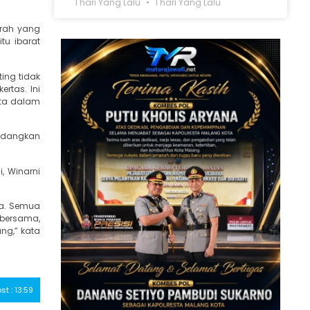
1 hari Yang Lalu
1 hari Yang Lalu
erah yang
tu ibarat
ing tidak
rtas. Ini
ita dalam
edangkan
, Winarni
ya. Semua
i bersama,
ng,” kata
ost : 13:59