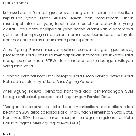
ujar Aris Marfai.
Ketersediaan informasi geospasial yang akurat akan memberikan
keputusan yang tepat, efisien, efektif dan komunikatif. Untuk
mendapat informasi yang tepat maka dibutuhkan data-data yang
akurat. Jenis data geospasial yang sering ditemukan diantaranya
garis pantai hipsografi perairan, nama rupa bumi, batas wilayah,
transportasi, fasilitas umum serta penutup lahan.
Aries Agung Paewai menyampaikan bahwa dengan geospasial,
pemerintah Kota Batu bisa mendapatkan informasi untuk konflik tata
ruang, perencanaan RTRW dan rencana perkembangan wilayah
yang lebih valid.
“Jangan sampai Kota Batu menjadi Kota Beton, karena potensi Kota
Batu ada di alamnya,” kata Aries Agung Paewai.
Aries Agung Paewai berharap nantinya ada perkembangan SDM
tenaga ahli terkait geospasial di lingkungan Pemkot Batu.
“Dengan kerjasama ini, kita bisa memberikan pendidikan dan
pelatihan SDM terkait geospasial di lingkungan Pemerintah Kota Batu.
Nantinya, SDM tersebut akan menjadi tenaga fungsional di Kota
Batu,” pungkas Aries Agung Paewai.(ADT)
No Tag