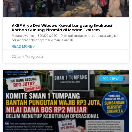
AKBP Aryo Dwi Wibowo Kawal Langsung Evakuasi
Korban Gunung Piramid di Medan Ekstrem
Matarajawali.net–BONDOWOSO – Di tengah medan terjal dan cuaca yang tak
bersahabat, sebuah operasi kemanusiaan di
READ MORE »
22 jam Yang Lalu
PERISTIWA