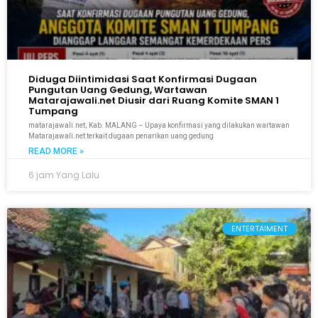
Diduga Diintimidasi Saat Konfirmasi Dugaan
Pungutan Uang Gedung, Wartawan
Matarajawali.net Diusir dari Ruang Komite SMAN 1
Tumpang
matarajawali.net; Kab. MALANG – Upaya konfirmasi yang dilakukan wartawan
Matarajawali.net terkait dugaan penarikan uang gedung
READ MORE »
6 jam Yang Lalu
ENTERTAIMENT