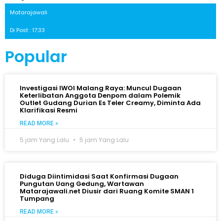
Matarajawali
Di Post : 17:33
Popular
Investigasi IWOI Malang Raya: Muncul Dugaan
Keterlibatan Anggota Denpom dalam Polemik
Outlet Gudang Durian Es Teler Creamy, Diminta Ada
Klarifikasi Resmi
READ MORE »
5 jam Yang Lalu
5 jam Yang Lalu
Diduga Diintimidasi Saat Konfirmasi Dugaan
Pungutan Uang Gedung, Wartawan
Matarajawali.net Diusir dari Ruang Komite SMAN 1
Tumpang
READ MORE »