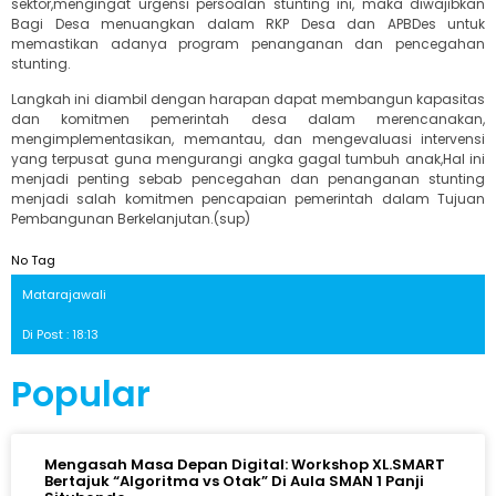
sektor,mengingat urgensi persoalan stunting ini, maka diwajibkan
Bagi Desa menuangkan dalam RKP Desa dan APBDes untuk
memastikan adanya program penanganan dan pencegahan
stunting.
Langkah ini diambil dengan harapan dapat membangun kapasitas
dan komitmen pemerintah desa dalam merencanakan,
mengimplementasikan, memantau, dan mengevaluasi intervensi
yang terpusat guna mengurangi angka gagal tumbuh anak,Hal ini
menjadi penting sebab pencegahan dan penanganan stunting
menjadi salah komitmen pencapaian pemerintah dalam Tujuan
Pembangunan Berkelanjutan.(sup)
No Tag
Matarajawali
Di Post : 18:13
Popular
Mengasah Masa Depan Digital: Workshop XL.SMART
Bertajuk “Algoritma vs Otak” Di Aula SMAN 1 Panji