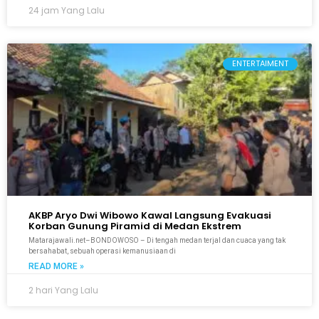
24 jam Yang Lalu
ENTERTAIMENT
AKBP Aryo Dwi Wibowo Kawal Langsung Evakuasi
Korban Gunung Piramid di Medan Ekstrem
Matarajawali.net–BONDOWOSO – Di tengah medan terjal dan cuaca yang tak
bersahabat, sebuah operasi kemanusiaan di
READ MORE »
2 hari Yang Lalu