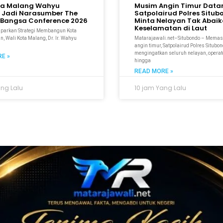
ta Malang Wahyu
Musim Angin Timur Data
 Jadi Narasumber The
Satpolairud Polres Situ
Bangsa Conference 2026
Minta Nelayan Tak Abai
Keselamatan di Laut
aparkan Strategi Membangun Kota
n, Wali Kota Malang, Dr. Ir. Wahyu
Matarajawali.net–Situbondo – Mema
M
angin timur, Satpolairud Polres Situbo
mengingatkan seluruh nelayan, operato
E »
hingga
READ MORE »
ang Lalu
10 jam Yang Lalu