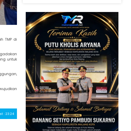
ah TMP di
engadakan
ang untuk
nggungan,
ewujudkan
st : 23:24