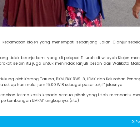
n kecamatan klojen yang menempati sepanjang Jalan Cianjur sebel
tidak bekerja kami yang di pelopori 11 lurah di wilayah Klojen m
akat selain itu juga untuk menindak lanjuti pesan dari Walikota Mal
ukung oleh Karang Taruna, BKM, PKK RW1-8, LPMK dan Kelurahan Pena
setiap hari mulai jam 15:00 WIB sebagai pasar takjil” jelasnya
a ucapkan terima kasih kepada semua pihak yang telah membantu m
us perkembangan UMKM” ungkapnya. (rita)
Di Po