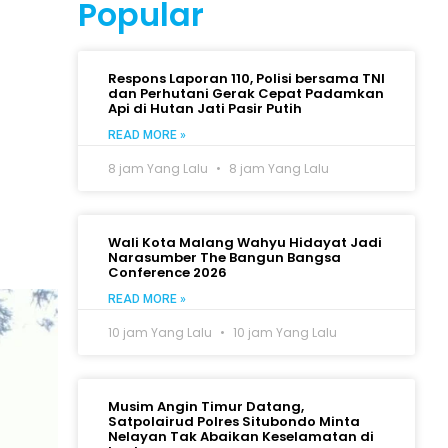
Popular
Respons Laporan 110, Polisi bersama TNI
dan Perhutani Gerak Cepat Padamkan
Api di Hutan Jati Pasir Putih
READ MORE »
8 jam Yang Lalu
8 jam Yang Lalu
Wali Kota Malang Wahyu Hidayat Jadi
Narasumber The Bangun Bangsa
Conference 2026
READ MORE »
10 jam Yang Lalu
10 jam Yang Lalu
Musim Angin Timur Datang,
Satpolairud Polres Situbondo Minta
Nelayan Tak Abaikan Keselamatan di