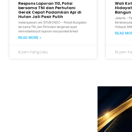
Respons Laporan 110, Polisi
Wali Ko
bersama TNI dan Perhutani
Hidayat
Gerak Cepat Padamkan Api di
Bangun 
Hutan Jati Pasir Putih
Jakarta – P
matarajawali.net; SITUBONDO – Polsek Bungatan
Berkelanjuta
bersama TNI, dan Perhutani bergerak cepat
Hidayat, M
menindaklanjuti laporan masyarakat terkait
READ MOR
READ MORE »
8 jam Yang Lalu
10 jam Y