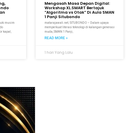
ng,
Mengasah Masa Depan Digital:
bondo
Workshop XL.SMART Bertajuk
kan
“Algoritma vs Otak” Di Aula SMAN
1 Panji Situbondo
suki musim
matarajawali.net; SITUBONDO – Dalam upaya
ndo
memperkuat literasi teknologi di kalangan generasi
r kapal,
muda, SMAN 1 Panji,
READ MORE »
1 hari Yang Lalu