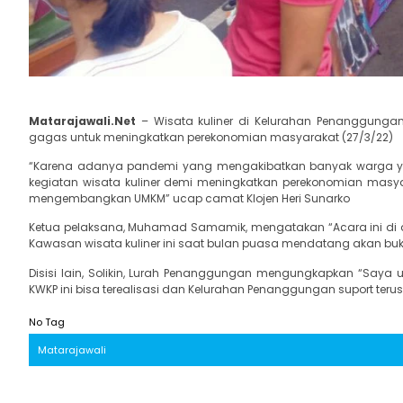
Matarajawali.Net
– Wisata kuliner di Kelurahan Penanggunga
gagas untuk meningkatkan perekonomian masyarakat (27/3/22)
“Karena adanya pandemi yang mengakibatkan banyak warga yang 
kegiatan wisata kuliner demi meningkatkan perekonomian masyar
mengembangkan UMKM” ucap camat Klojen Heri Sunarko
Ketua pelaksana, Muhamad Samamik, mengatakan “Acara ini di d
Kawasan wisata kuliner ini saat bulan puasa mendatang akan buka 
Disisi lain, Solikin, Lurah Penanggungan mengungkapkan “Say
KWKP ini bisa terealisasi dan Kelurahan Penanggungan suport ter
No Tag
Matarajawali