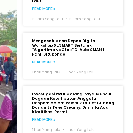
Laut
READ MORE »
10 jam Yang Lalu
10 jam Yang Lalu
Mengasah Masa Depan Digital:
Workshop XL.SMART Bertajuk
“Algoritma vs Otak” Di Aula SMAN 1
Panji Situbondo
READ MORE »
1 hari Yang Lalu
1 hari Yang Lalu
Investigasi IWOI Malang Raya: Muncul
Dugaan Keterlibatan Anggota
Denpom dalam Polemik Outlet Gudang
Durian Es Teler Creamy, Diminta Ada
Klarifikasi Resmi
READ MORE »
1 hari Yang Lalu
1 hari Yang Lalu