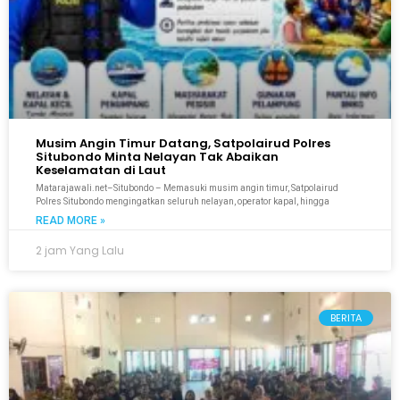
Musim Angin Timur Datang, Satpolairud Polres
Situbondo Minta Nelayan Tak Abaikan
Keselamatan di Laut
Matarajawali.net–Situbondo – Memasuki musim angin timur, Satpolairud
Polres Situbondo mengingatkan seluruh nelayan, operator kapal, hingga
READ MORE »
2 jam Yang Lalu
BERITA