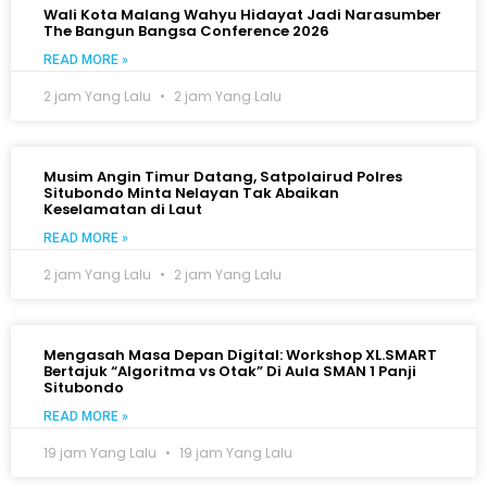
Wali Kota Malang Wahyu Hidayat Jadi Narasumber
The Bangun Bangsa Conference 2026
READ MORE »
2 jam Yang Lalu
2 jam Yang Lalu
Musim Angin Timur Datang, Satpolairud Polres
Situbondo Minta Nelayan Tak Abaikan
Keselamatan di Laut
READ MORE »
2 jam Yang Lalu
2 jam Yang Lalu
Mengasah Masa Depan Digital: Workshop XL.SMART
Bertajuk “Algoritma vs Otak” Di Aula SMAN 1 Panji
Situbondo
READ MORE »
19 jam Yang Lalu
19 jam Yang Lalu