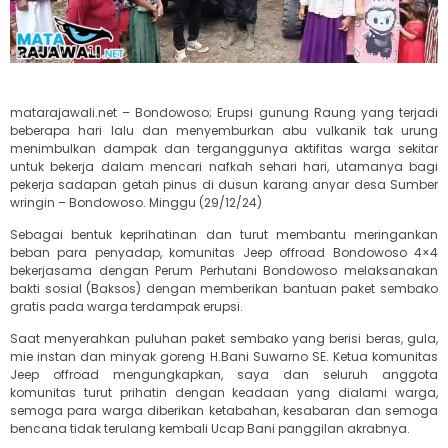
matarajawali.net – Bondowoso; Erupsi gunung Raung yang terjadi
beberapa hari lalu dan menyemburkan abu vulkanik tak urung
menimbulkan dampak dan terganggunya aktifitas warga sekitar
untuk bekerja dalam mencari nafkah sehari hari, utamanya bagi
pekerja sadapan getah pinus di dusun karang anyar desa Sumber
wringin – Bondowoso. Minggu (29/12/24)
Sebagai bentuk keprihatinan dan turut membantu meringankan
beban para penyadap, komunitas Jeep offroad Bondowoso 4×4
bekerjasama dengan Perum Perhutani Bondowoso melaksanakan
bakti sosial (Baksos) dengan memberikan bantuan paket sembako
gratis pada warga terdampak erupsi.
Saat menyerahkan puluhan paket sembako yang berisi beras, gula,
mie instan dan minyak goreng H.Bani Suwarno SE. Ketua komunitas
Jeep offroad mengungkapkan, saya dan seluruh anggota
komunitas turut prihatin dengan keadaan yang dialami warga,
semoga para warga diberikan ketabahan, kesabaran dan semoga
bencana tidak terulang kembali Ucap Bani panggilan akrabnya.