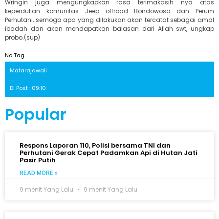
Wringin juga mengungkapkan rasa terimakasih nya atas
keperdulian komunitas Jeep offroad Bondowoso dan Perum
Perhutani, semoga apa yang dilakukan akan tercatat sebagai amal
ibadah dan akan mendapatkan balasan dari Allah swt, ungkap
probo.(sup)
No Tag
Matarajawali
Di Post : 09:10
Popular
Respons Laporan 110, Polisi bersama TNI dan
Perhutani Gerak Cepat Padamkan Api di Hutan Jati
Pasir Putih
READ MORE »
9 menit Yang Lalu
9 menit Yang Lalu