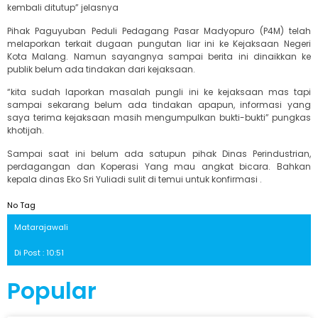
kembali ditutup” jelasnya
Pihak Paguyuban Peduli Pedagang Pasar Madyopuro (P4M) telah
melaporkan terkait dugaan pungutan liar ini ke Kejaksaan Negeri
Kota Malang. Namun sayangnya sampai berita ini dinaikkan ke
publik belum ada tindakan dari kejaksaan.
“kita sudah laporkan masalah pungli ini ke kejaksaan mas tapi
sampai sekarang belum ada tindakan apapun, informasi yang
saya terima kejaksaan masih mengumpulkan bukti-bukti” pungkas
khotijah.
Sampai saat ini belum ada satupun pihak Dinas Perindustrian,
perdagangan dan Koperasi Yang mau angkat bicara. Bahkan
kepala dinas Eko Sri Yuliadi sulit di temui untuk konfirmasi .
No Tag
Matarajawali
Di Post : 10:51
Popular