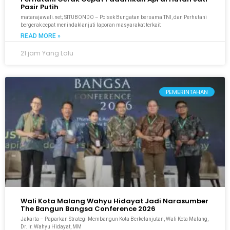
Pasir Putih
matarajawali.net; SITUBONDO – Polsek Bungatan bersama TNI, dan Perhutani
bergerak cepat menindaklanjuti laporan masyarakat terkait
READ MORE »
21 jam Yang Lalu
PEMERINTAHAN
Wali Kota Malang Wahyu Hidayat Jadi Narasumber
The Bangun Bangsa Conference 2026
Jakarta – Paparkan Strategi Membangun Kota Berkelanjutan, Wali Kota Malang,
Dr. Ir. Wahyu Hidayat, MM