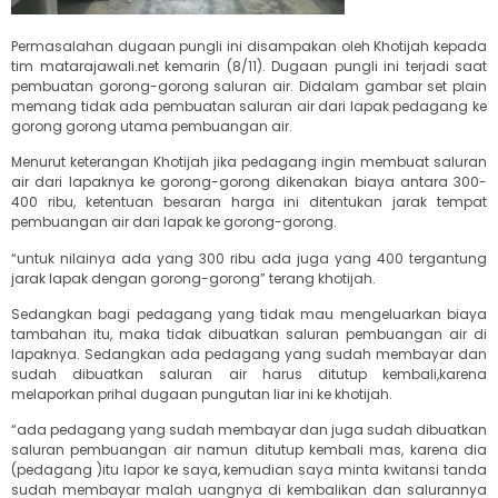
Permasalahan dugaan pungli ini disampakan oleh Khotijah kepada
tim matarajawali.net kemarin (8/11). Dugaan pungli ini terjadi saat
pembuatan gorong-gorong saluran air. Didalam gambar set plain
memang tidak ada pembuatan saluran air dari lapak pedagang ke
gorong gorong utama pembuangan air.
Menurut keterangan Khotijah jika pedagang ingin membuat saluran
air dari lapaknya ke gorong-gorong dikenakan biaya antara 300-
400 ribu, ketentuan besaran harga ini ditentukan jarak tempat
pembuangan air dari lapak ke gorong-gorong.
“untuk nilainya ada yang 300 ribu ada juga yang 400 tergantung
jarak lapak dengan gorong-gorong” terang khotijah.
Sedangkan bagi pedagang yang tidak mau mengeluarkan biaya
tambahan itu, maka tidak dibuatkan saluran pembuangan air di
lapaknya. Sedangkan ada pedagang yang sudah membayar dan
sudah dibuatkan saluran air harus ditutup kembali,karena
melaporkan prihal dugaan pungutan liar ini ke khotijah.
“ada pedagang yang sudah membayar dan juga sudah dibuatkan
saluran pembuangan air namun ditutup kembali mas, karena dia
(pedagang )itu lapor ke saya, kemudian saya minta kwitansi tanda
sudah membayar malah uangnya di kembalikan dan salurannya