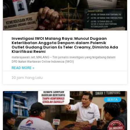
Investigasi IWOI Malang Raya: Muncul Dugaan
Keterlibatan Anggota Denpom dalam Polemik
Outlet Gudang Durian Es Teler Creamy, Diminta Ada
Klarifikasi Resmi
matarajawali.net; MALANG – Tim jurnalis investigasi yang tergabung dalam
DPD Ikatan Wartawan Online Indonesia (IWOI)
READ MORE »
20 jam Yang Lalu
BERITA