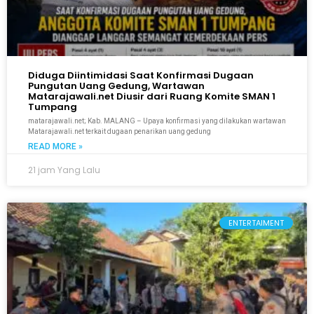
Diduga Diintimidasi Saat Konfirmasi Dugaan
Pungutan Uang Gedung, Wartawan
Matarajawali.net Diusir dari Ruang Komite SMAN 1
Tumpang
matarajawali.net; Kab. MALANG – Upaya konfirmasi yang dilakukan wartawan
Matarajawali.net terkait dugaan penarikan uang gedung
READ MORE »
21 jam Yang Lalu
ENTERTAIMENT