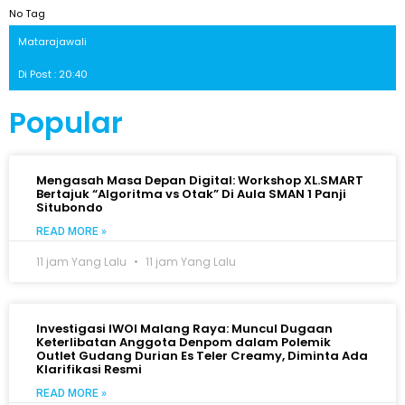
No Tag
Matarajawali
Di Post : 20:40
Popular
Mengasah Masa Depan Digital: Workshop XL.SMART
Bertajuk “Algoritma vs Otak” Di Aula SMAN 1 Panji
Situbondo
READ MORE »
11 jam Yang Lalu
11 jam Yang Lalu
Investigasi IWOI Malang Raya: Muncul Dugaan
Keterlibatan Anggota Denpom dalam Polemik
Outlet Gudang Durian Es Teler Creamy, Diminta Ada
Klarifikasi Resmi
READ MORE »