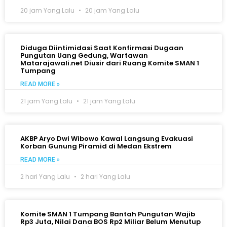
20 jam Yang Lalu
20 jam Yang Lalu
Diduga Diintimidasi Saat Konfirmasi Dugaan
Pungutan Uang Gedung, Wartawan
Matarajawali.net Diusir dari Ruang Komite SMAN 1
Tumpang
READ MORE »
21 jam Yang Lalu
21 jam Yang Lalu
AKBP Aryo Dwi Wibowo Kawal Langsung Evakuasi
Korban Gunung Piramid di Medan Ekstrem
READ MORE »
2 hari Yang Lalu
2 hari Yang Lalu
Komite SMAN 1 Tumpang Bantah Pungutan Wajib
Rp3 Juta, Nilai Dana BOS Rp2 Miliar Belum Menutup