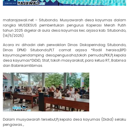
matarajawali.net – Situbondo; Musyawarah desa kayumas dalam
rangka MUSDESUS pembentukan pengurus Koperasi Merah Putih
tahun 2025 digelar di aula desa kayumas kec.arjasa kab. Situbondo,
(14/5/2025).
Acara ini dihadiri oleh perwakilan Dinas Diskoperindag Situbondo,
Dinas DPMD Situbondo,PLT camat arjasa *Radil heroisa,BPD
kayumas,pendamping desa,pengusaha,tokoh pemuda,PKK,Pj.kepala
desa kayumas*DiDiD, Staf, tokoh masyarakat, para ketua RT, Babinsa
dan Babinkamtibmas.
Dalam musyawarah tersebut,Pj.kepala desa kayumas (Didid) selaku
pengawas.,.