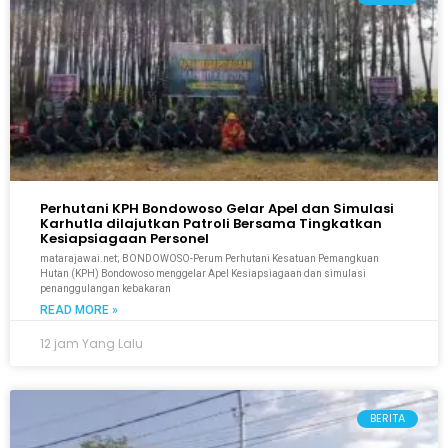
Perhutani KPH Bondowoso Gelar Apel dan Simulasi
Karhutla dilajutkan Patroli Bersama Tingkatkan
Kesiapsiagaan Personel
matarajawai.net; BONDOWOSO-Perum Perhutani Kesatuan Pemangkuan
Hutan (KPH) Bondowoso menggelar Apel Kesiapsiagaan dan simulasi
penanggulangan kebakaran
READ MORE »
12 jam Yang Lalu
BERITA