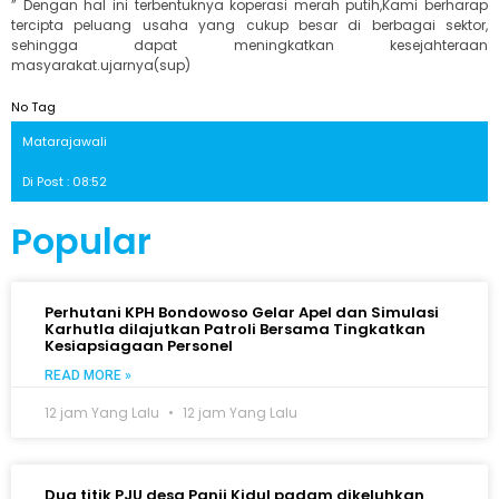
” Dengan hal ini terbentuknya koperasi merah putih,Kami berharap
tercipta peluang usaha yang cukup besar di berbagai sektor,
sehingga dapat meningkatkan kesejahteraan
masyarakat.ujarnya(sup)
No Tag
Matarajawali
Di Post : 08:52
Popular
Perhutani KPH Bondowoso Gelar Apel dan Simulasi
Karhutla dilajutkan Patroli Bersama Tingkatkan
Kesiapsiagaan Personel
READ MORE »
12 jam Yang Lalu
12 jam Yang Lalu
Dua titik PJU desa Panji Kidul padam dikeluhkan