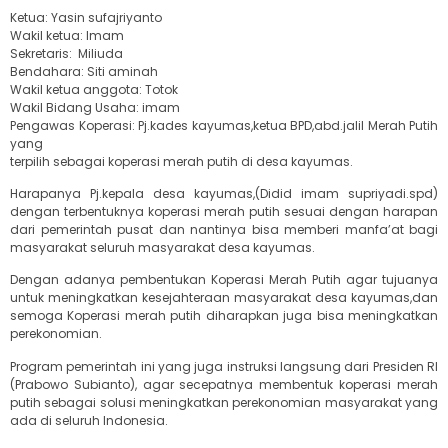
Ketua: Yasin sufajriyanto
Wakil ketua: Imam
Sekretaris: Miliuda
Bendahara: Siti aminah
Wakil ketua anggota: Totok
Wakil Bidang Usaha: imam
Pengawas Koperasi: Pj.kades kayumas,ketua BPD,abd.jalil Merah Putih
yang
terpilih sebagai koperasi merah putih di desa kayumas.
Harapanya Pj.kepala desa kayumas,(Didid imam supriyadi.spd)
dengan terbentuknya koperasi merah putih sesuai dengan harapan
dari pemerintah pusat dan nantinya bisa memberi manfa’at bagi
masyarakat seluruh masyarakat desa kayumas.
Dengan adanya pembentukan Koperasi Merah Putih agar tujuanya
untuk meningkatkan kesejahteraan masyarakat desa kayumas,dan
semoga Koperasi merah putih diharapkan juga bisa meningkatkan
perekonomian.
Program pemerintah ini yang juga instruksi langsung dari Presiden RI
(Prabowo Subianto), agar secepatnya membentuk koperasi merah
putih sebagai solusi meningkatkan perekonomian masyarakat yang
ada di seluruh Indonesia.