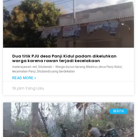
Dua titik PJU desa Panji Kidul padam dikeluhkan
warga karena rawan terjadi kecelakaan
matarajawali.net; Situbondo – Warga dusun karang Makmur, desa Panji Kidul,
kecamatan Panji, Situbondo yang berdekatan
READ MORE »
19 jam Yang Lalu
BERITA