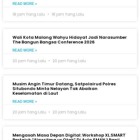
READ MORE »
18 jam Yang Lalu
18 jam Yang Lalu
Wali Kota Malang Wahyu Hidayat Jadi Narasumber
The Bangun Bangsa Conference 2026
READ MORE »
20 jam Yang Lalu
20 jam Yang Lalu
Musim Angin Timur Datang, Satpolairud Polres
Situbondo Minta Nelayan Tak Abaikan
Keselamatan di Laut
READ MORE »
20 jam Yang Lalu
20 jam Yang Lalu
Mengasah Masa Depan Digital: Workshop XL.SMART
Bertajuk “Algoritma vs Otak” Di Aula SMAN 1 Panji