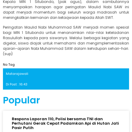
Kepala MIN 1 Situbondo, (pak agus), dalam sambutannya
menyampaikan harapan agar peringatan Maulid Nabi SAW ini
dapat menjadi momentum bagi seluruh warga madrasah untuk
meningkatkan keimanan dan ketaqwaan kepada Allah SWT.
Peringatan Maulid Nabi Muhammad SAW menjadi momen spesial
bagi MIN 1 Situbondo untuk menanamkan nilai-nilai keteladanan
Rasulullah kepada para siswanya. Melalui berbagai kegiatan yang
digelar, siswa diajak untuk memahami dan mengimplementasikan
ajaran-ajaran Nabi Muhammad SAW dalam kehidupan sehari-hari.
(sup)
No Tag
Matarajawali
Di Post : 16:43
Popular
Respons Laporan 110, Polisi bersama TNI dan
Perhutani Gerak Cepat Padamkan Api di Hutan Jati
Pasir Putih