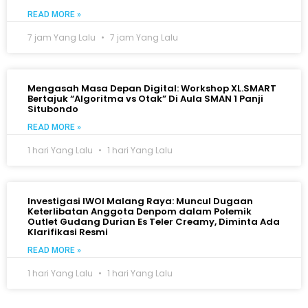
READ MORE »
7 jam Yang Lalu
7 jam Yang Lalu
Mengasah Masa Depan Digital: Workshop XL.SMART
Bertajuk “Algoritma vs Otak” Di Aula SMAN 1 Panji
Situbondo
READ MORE »
1 hari Yang Lalu
1 hari Yang Lalu
Investigasi IWOI Malang Raya: Muncul Dugaan
Keterlibatan Anggota Denpom dalam Polemik
Outlet Gudang Durian Es Teler Creamy, Diminta Ada
Klarifikasi Resmi
READ MORE »
1 hari Yang Lalu
1 hari Yang Lalu