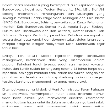
Dalam acara sosialisasi yang bertempat di aula Kejaksaan Negeri
Bondowoso, dihadiri pula Taufan Restuanto, SPd., MSi., Staf Ahli
Bidang Perekonomian, Pembangunan, dan Keuangan, yang
sekaligus mewakili Badan Pengelolaan Keuangan dan Aset Daerah
(BPKAD) Kab. Bondowoso, Sutrisno, perwakilan dari Kantor Pertanahan
(Kantah) Kab. Bondowoso, Samsul Hadi, Kepala Bagian (Kabag)
Hukum Kab. Bondowoso dan Ifan Ariffandi, Camat Binakal. Sdr.
Octavano Scorpia Verdianto, perwakilan Perhutani memaparkan
secara detail data kongkrit dan dokumen terkait status lahan yang
menjadi sengketa dengan masyarakat Desa’ Sumberwaru sejak
tahun 1990.
Dzakiyul Fikri, SH.,MH. Kepala kejaksaan negeri Bondowoso
menegaskan, berdasarkan data yang disampaikan dalam
paparan Perhutani, tanah tersebut sudah sah menjadi kawasan
hutan, dan konflik sudah berlangsung selama 33 tahun tanpa ada
kepastian, sehingga Perhutani tidak dapat melakukan pengelolaan
pada kawasan tersebut, untuk itu saya berharap hal ini dapat segera
terselesaikan tanpa mengurangi hak garap masyarakat.
Di tempat yang sama, Misbakhul Munir Administratur Perum Perhutani
KPH Bondowoso, menyampaikan hutan dapat dinikmati namun
tidak boleh dimiliki, jadi masyarakat diberikan kesempatan
memanfaatkan hutan, untuk itu dalam pengelolaannya kami selalu
melibatkan peran aktif masyarakat untuk meningkatkan