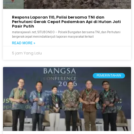
Respons Laporan 110, Polisi bersama TNI dan
Perhutani Gerak Cepat Padamkan Api di Hutan Jati
Pasir Putih
matarajawali.net; SITUBONDO – Polsek Bungatan bersama TNI, dan Perhutani
bergerak cepat menindaklanjuti laporan masyarakat terkait
READ MORE »
5 jam Yang Lalu
PEMERINTAHAN