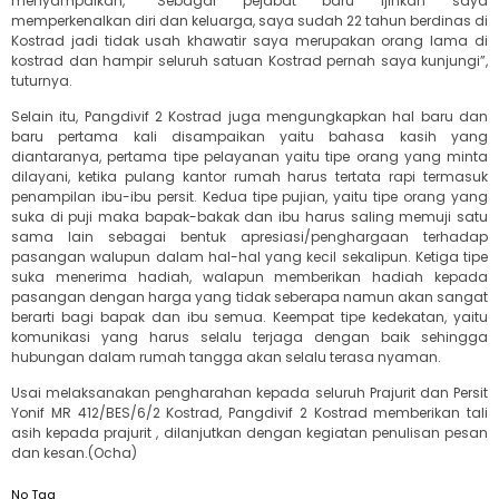
menyampaikan, “Sebagai pejabat baru ijinkan saya
memperkenalkan diri dan keluarga, saya sudah 22 tahun berdinas di
Kostrad jadi tidak usah khawatir saya merupakan orang lama di
kostrad dan hampir seluruh satuan Kostrad pernah saya kunjungi”,
tuturnya.
Selain itu, Pangdivif 2 Kostrad juga mengungkapkan hal baru dan
baru pertama kali disampaikan yaitu bahasa kasih yang
diantaranya, pertama tipe pelayanan yaitu tipe orang yang minta
dilayani, ketika pulang kantor rumah harus tertata rapi termasuk
penampilan ibu-ibu persit. Kedua tipe pujian, yaitu tipe orang yang
suka di puji maka bapak-bakak dan ibu harus saling memuji satu
sama lain sebagai bentuk apresiasi/penghargaan terhadap
pasangan walupun dalam hal-hal yang kecil sekalipun. Ketiga tipe
suka menerima hadiah, walapun memberikan hadiah kepada
pasangan dengan harga yang tidak seberapa namun akan sangat
berarti bagi bapak dan ibu semua. Keempat tipe kedekatan, yaitu
komunikasi yang harus selalu terjaga dengan baik sehingga
hubungan dalam rumah tangga akan selalu terasa nyaman.
Usai melaksanakan pengharahan kepada seluruh Prajurit dan Persit
Yonif MR 412/BES/6/2 Kostrad, Pangdivif 2 Kostrad memberikan tali
asih kepada prajurit , dilanjutkan dengan kegiatan penulisan pesan
dan kesan.(Ocha)
No Tag