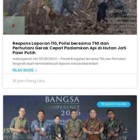
Respons Laporan 110, Polisi bersama TNI dan
Perhutani Gerak Cepat Padamkan Api di Hutan Jati
Pasir Putih
matarajawali.net; SITUBONDO – Polsek Bungatan bersama TNI, dan Perhutani
bergerak cepat menindaklanjuti laporan masyarakat terkait
READ MORE »
16 jam Yang Lalu
PEMERINTAHAN