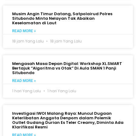
Musim Angin Timur Datang, Satpolairud Polres
Situbondo Minta Nelayan Tak Abaikan
Keselamatan di Laut
READ MORE »
18 jam Yang Lalu
18 jam Yang Lalu
Mengasah Masa Depan Digital: Workshop XL.SMART
Bertajuk “Algoritma vs Otak” Di Aula SMAN 1 Panji
Situbondo
READ MORE »
1 hari Yang Lalu
1 hari Yang Lalu
Investigasi IWOI Malang Raya: Muncul Dugaan
Keterlibatan Anggota Denpom dalam Polemik
Outlet Gudang Durian Es Teler Creamy, Diminta Ada
Klarifikasi Resmi
READ MORE »