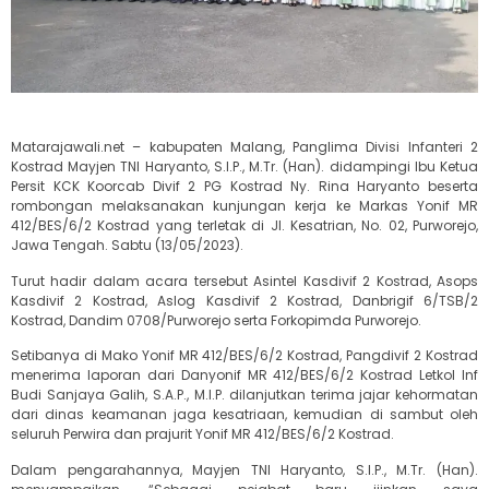
Matarajawali.net – kabupaten Malang, Panglima Divisi Infanteri 2
Kostrad Mayjen TNI Haryanto, S.I.P., M.Tr. (Han). didampingi Ibu Ketua
Persit KCK Koorcab Divif 2 PG Kostrad Ny. Rina Haryanto beserta
rombongan melaksanakan kunjungan kerja ke Markas Yonif MR
412/BES/6/2 Kostrad yang terletak di Jl. Kesatrian, No. 02, Purworejo,
Jawa Tengah. Sabtu (13/05/2023).
Turut hadir dalam acara tersebut Asintel Kasdivif 2 Kostrad, Asops
Kasdivif 2 Kostrad, Aslog Kasdivif 2 Kostrad, Danbrigif 6/TSB/2
Kostrad, Dandim 0708/Purworejo serta Forkopimda Purworejo.
Setibanya di Mako Yonif MR 412/BES/6/2 Kostrad, Pangdivif 2 Kostrad
menerima laporan dari Danyonif MR 412/BES/6/2 Kostrad Letkol Inf
Budi Sanjaya Galih, S.A.P., M.I.P. dilanjutkan terima jajar kehormatan
dari dinas keamanan jaga kesatriaan, kemudian di sambut oleh
seluruh Perwira dan prajurit Yonif MR 412/BES/6/2 Kostrad.
Dalam pengarahannya, Mayjen TNI Haryanto, S.I.P., M.Tr. (Han).