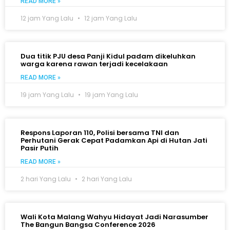
READ MORE »
12 jam Yang Lalu
12 jam Yang Lalu
Dua titik PJU desa Panji Kidul padam dikeluhkan
warga karena rawan terjadi kecelakaan
READ MORE »
19 jam Yang Lalu
19 jam Yang Lalu
Respons Laporan 110, Polisi bersama TNI dan
Perhutani Gerak Cepat Padamkan Api di Hutan Jati
Pasir Putih
READ MORE »
2 hari Yang Lalu
2 hari Yang Lalu
Wali Kota Malang Wahyu Hidayat Jadi Narasumber
The Bangun Bangsa Conference 2026