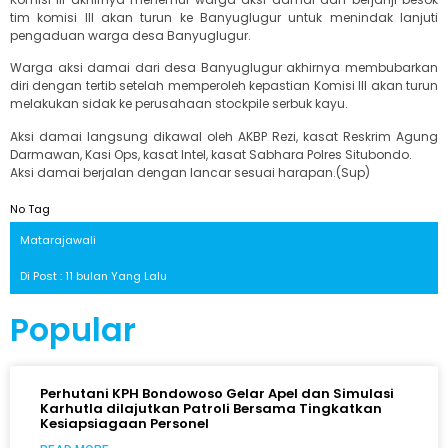
tim komisi III akan turun ke Banyuglugur untuk menindak lanjuti
pengaduan warga desa Banyuglugur.
Warga aksi damai dari desa Banyuglugur akhirnya membubarkan
diri dengan tertib setelah memperoleh kepastian Komisi III akan turun
melakukan sidak ke perusahaan stockpile serbuk kayu.
Aksi damai langsung dikawal oleh AKBP Rezi, kasat Reskrim Agung
Darmawan, Kasi Ops, kasat Intel, kasat Sabhara Polres Situbondo.
Aksi damai berjalan dengan lancar sesuai harapan.(Sup)
No Tag
Matarajawali
Di Post : 11 bulan Yang Lalu
Popular
Perhutani KPH Bondowoso Gelar Apel dan Simulasi
Karhutla dilajutkan Patroli Bersama Tingkatkan
Kesiapsiagaan Personel