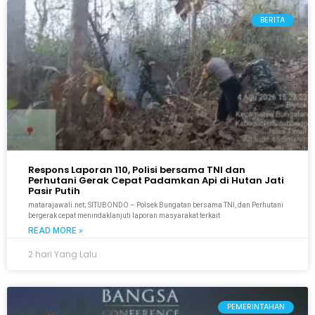
BERITA
Respons Laporan 110, Polisi bersama TNI dan
Perhutani Gerak Cepat Padamkan Api di Hutan Jati
Pasir Putih
matarajawali.net; SITUBONDO – Polsek Bungatan bersama TNI, dan Perhutani
bergerak cepat menindaklanjuti laporan masyarakat terkait
READ MORE »
2 hari Yang Lalu
PEMERINTAHAN