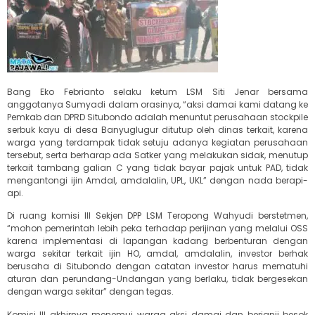
Bang Eko Febrianto selaku ketum LSM Siti Jenar bersama
anggotanya Sumyadi dalam orasinya, “aksi damai kami datang ke
Pemkab dan DPRD Situbondo adalah menuntut perusahaan stockpile
serbuk kayu di desa Banyuglugur ditutup oleh dinas terkait, karena
warga yang terdampak tidak setuju adanya kegiatan perusahaan
tersebut, serta berharap ada Satker yang melakukan sidak, menutup
terkait tambang galian C yang tidak bayar pajak untuk PAD, tidak
mengantongi ijin Amdal, amdalalin, UPL, UKL” dengan nada berapi-
api.
Di ruang komisi III Sekjen DPP LSM Teropong Wahyudi berstetmen,
“mohon pemerintah lebih peka terhadap perijinan yang melalui OSS
karena implementasi di lapangan kadang berbenturan dengan
warga sekitar terkait ijin HO, amdal, amdalalin, investor berhak
berusaha di Situbondo dengan catatan investor harus mematuhi
aturan dan perundang-Undangan yang berlaku, tidak bergesekan
dengan warga sekitar” dengan tegas.
Komisi III akhirnya menemui warga aksi damai dan berjanji besok