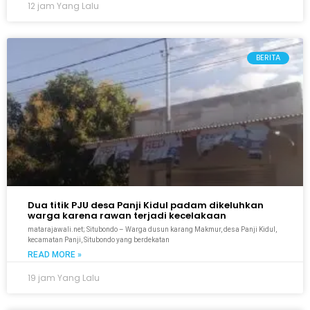
12 jam Yang Lalu
BERITA
Dua titik PJU desa Panji Kidul padam dikeluhkan
warga karena rawan terjadi kecelakaan
matarajawali.net; Situbondo – Warga dusun karang Makmur, desa Panji Kidul,
kecamatan Panji, Situbondo yang berdekatan
READ MORE »
19 jam Yang Lalu