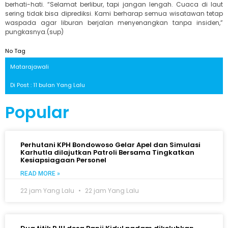
berhati-hati. “Selamat berlibur, tapi jangan lengah. Cuaca di laut
sering tidak bisa diprediksi. Kami berharap semua wisatawan tetap
waspada agar liburan berjalan menyenangkan tanpa insiden,”
pungkasnya.(sup)
No Tag
Matarajawali
Di Post : 11 bulan Yang Lalu
Popular
Perhutani KPH Bondowoso Gelar Apel dan Simulasi
Karhutla dilajutkan Patroli Bersama Tingkatkan
Kesiapsiagaan Personel
READ MORE »
22 jam Yang Lalu
22 jam Yang Lalu