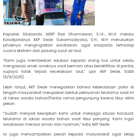
Kapolres Situbondo AKBP Rezi Dharmawan, S.I.K., M.I.K melalui
Kasatpolairud AKP Gede Sukarmadiyasa, S.H., M.H menuturkan
pihaknya mengingatkan wisatawan agar waspada terhadap
cuaca ekstrem dan pasang surut air laut.
“Kami juga memberikan edukasi kepada orang tua untuk selalu
mengawasi anak-anaknya saat bermain atau beraktifitas di pantai,
supaya tidak terjadi kecelakaan laut,” ujar AKP Gede, Sabti
(6/9/2025).
Lebih lanjut, AKP Gede menegaskan bahwa keberadaan polisi di
tengah masyarakat merupakan bentuk pelayanan terutama saat ini
di lokasi wisata bahari/Pantai ramai pengunjung karena libur akhir
pekan.
“Sudah menjadi kewajiban kami untuk menjaga situasi kondusif,
terutama di lokasi wisata bahari saat libur panjang. Kami ingin
wisatawan merasa aman dan nyaman,” kata AKP Gede.
Ia juga menyampaikan pesan kepada masyarakat agar tetap