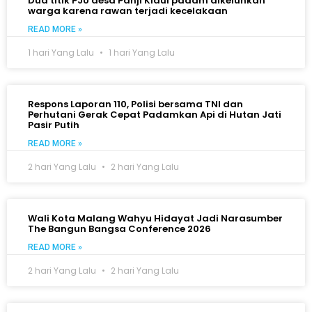
Dua titik PJU desa Panji Kidul padam dikeluhkan
warga karena rawan terjadi kecelakaan
READ MORE »
1 hari Yang Lalu
1 hari Yang Lalu
Respons Laporan 110, Polisi bersama TNI dan
Perhutani Gerak Cepat Padamkan Api di Hutan Jati
Pasir Putih
READ MORE »
2 hari Yang Lalu
2 hari Yang Lalu
Wali Kota Malang Wahyu Hidayat Jadi Narasumber
The Bangun Bangsa Conference 2026
READ MORE »
2 hari Yang Lalu
2 hari Yang Lalu