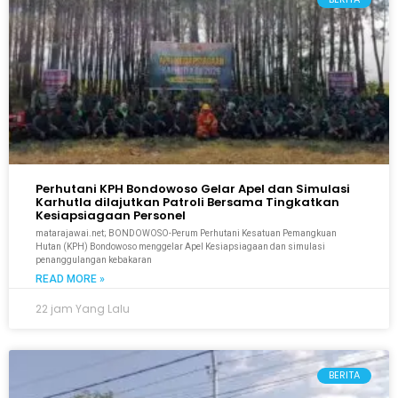
Perhutani KPH Bondowoso Gelar Apel dan Simulasi
Karhutla dilajutkan Patroli Bersama Tingkatkan
Kesiapsiagaan Personel
matarajawai.net; BONDOWOSO-Perum Perhutani Kesatuan Pemangkuan
Hutan (KPH) Bondowoso menggelar Apel Kesiapsiagaan dan simulasi
penanggulangan kebakaran
READ MORE »
22 jam Yang Lalu
BERITA