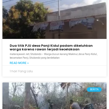
Dua titik PJU desa Panji Kidul padam dikeluhkan
warga karena rawan terjadi kecelakaan
matarajawali.net; Situbondo – Warga dusun karang Makmur, desa Panji Kidul,
kecamatan Panji, Situbondo yang berdekatan
READ MORE »
1 hari Yang Lalu
BERITA