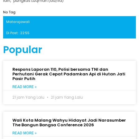
lain,” pungkas Luqman.(ad/ila)
No Tag
Matarajawali
Di Post : 22:55
Popular
Respons Laporan 110, Polisi bersama TNI dan
Perhutani Gerak Cepat Padamkan Api di Hutan Jati
Pasir Putih
READ MORE »
21 jam Yang Lalu
21 jam Yang Lalu
Wali Kota Malang Wahyu Hidayat Jadi Narasumber
The Bangun Bangsa Conference 2026
READ MORE »