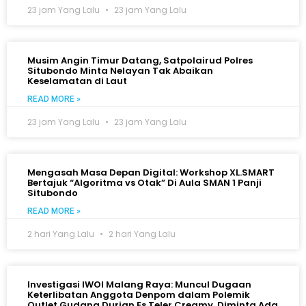
23 jam Yang Lalu
23 jam Yang Lalu
Musim Angin Timur Datang, Satpolairud Polres
Situbondo Minta Nelayan Tak Abaikan
Keselamatan di Laut
READ MORE »
23 jam Yang Lalu
23 jam Yang Lalu
Mengasah Masa Depan Digital: Workshop XL.SMART
Bertajuk “Algoritma vs Otak” Di Aula SMAN 1 Panji
Situbondo
READ MORE »
2 hari Yang Lalu
2 hari Yang Lalu
Investigasi IWOI Malang Raya: Muncul Dugaan
Keterlibatan Anggota Denpom dalam Polemik
Outlet Gudang Durian Es Teler Creamy, Diminta Ada