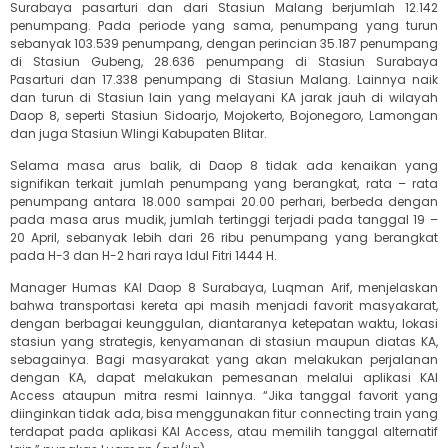
Surabaya pasarturi dan dari Stasiun Malang berjumlah 12.142
penumpang. Pada periode yang sama, penumpang yang turun
sebanyak 103.539 penumpang, dengan perincian 35.187 penumpang
di Stasiun Gubeng, 28.636 penumpang di Stasiun Surabaya
Pasarturi dan 17.338 penumpang di Stasiun Malang. Lainnya naik
dan turun di Stasiun lain yang melayani KA jarak jauh di wilayah
Daop 8, seperti Stasiun Sidoarjo, Mojokerto, Bojonegoro, Lamongan
dan juga Stasiun Wlingi Kabupaten Blitar.
Selama masa arus balik, di Daop 8 tidak ada kenaikan yang
signifikan terkait jumlah penumpang yang berangkat, rata – rata
penumpang antara 18.000 sampai 20.00 perhari, berbeda dengan
pada masa arus mudik, jumlah tertinggi terjadi pada tanggal 19 –
20 April, sebanyak lebih dari 26 ribu penumpang yang berangkat
pada H-3 dan H-2 hari raya Idul Fitri 1444 H.
Manager Humas KAI Daop 8 Surabaya, Luqman Arif, menjelaskan
bahwa transportasi kereta api masih menjadi favorit masyakarat,
dengan berbagai keunggulan, diantaranya ketepatan waktu, lokasi
stasiun yang strategis, kenyamanan di stasiun maupun diatas KA,
sebagainya. Bagi masyarakat yang akan melakukan perjalanan
dengan KA, dapat melakukan pemesanan melalui aplikasi KAI
Access ataupun mitra resmi lainnya. “Jika tanggal favorit yang
diinginkan tidak ada, bisa menggunakan fitur connecting train yang
terdapat pada aplikasi KAI Access, atau memilih tanggal alternatif